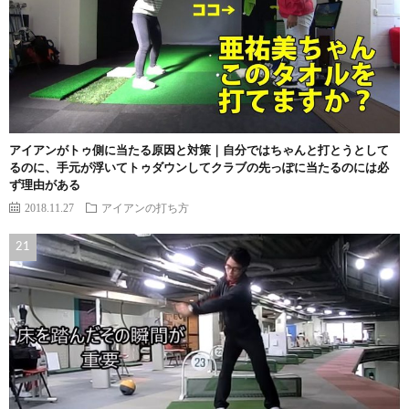
アイアンがトゥ側に当たる原因と対策｜自分ではちゃんと打とうとして
るのに、手元が浮いてトゥダウンしてクラブの先っぽに当たるのには必
ず理由がある
2018.11.27
アイアンの打ち方