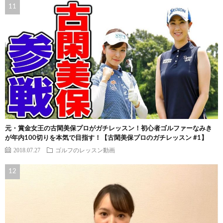
元・賞金女王の古閑美保プロがガチレッスン！初心者ゴルファーなみき
が年内100切りを本気で目指す！【古閑美保プロのガチレッスン #1】
2018.07.27
ゴルフのレッスン動画