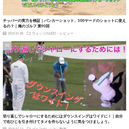
チッパーの実力を検証｜バンカーショット、100ヤードのショットに使え
るの？｜俺のゴルフ 第90回
2020.01.06
ウェッジの試打・レビュー
切り返しでシャローにするためにはダウンスイングはワイドに！｜自分
で右ひじを引き付けてタメを作らないように気をつけましょう。
2018.07.13
ゴルフのレッスン動画