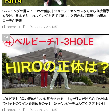
GGスイングの肝＝P5・P6の解説｜ジョージ・ガンカスさんから直接指導
を受け、日本でもこのスイングを拡げてほしいと言われて活動中の藤本
コーチが解説
2019.05.11
ゴルフのレッスン動画
ゴルピア HIROの正体がついに明かされる！？なぜ1人だけ初めての沖縄
でパットのラインを読めるのか？ 【④ベルビーチゴルフクラブ 1-3H】
2018.02.17
ゴルフのラウンド動画