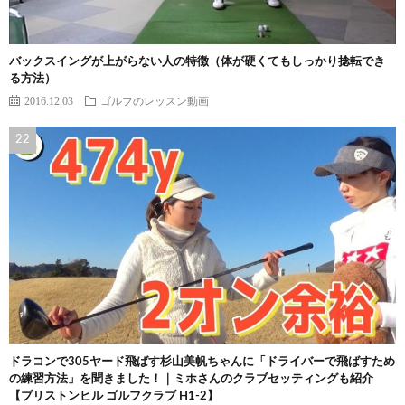
バックスイングが上がらない人の特徴（体が硬くてもしっかり捻転でき
る方法）
2016.12.03
ゴルフのレッスン動画
ドラコンで305ヤード飛ばす杉山美帆ちゃんに「ドライバーで飛ばすため
の練習方法」を聞きました！｜ミホさんのクラブセッティングも紹介
【ブリストンヒル ゴルフクラブ H1-2】