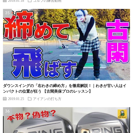
2018.01.18
ゴルフの練習動画
ダウンスイングの「右わきの締め方」を徹底解説！｜わきが甘い人はイ
ンパクトの位置が狂う 【古閑美保プロのレッスン】
2019.01.25
アイアンの打ち方