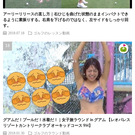
アーリーリリースの直し方｜右ひじを曲げた状態のままインパクトでき
るように素振りする。右肩を下げるのではなく、左サイドをしっかり回
す。
2018.07.18
ゴルフのレッスン動画
グアムだ！プールだ！水着だ！｜女子旅ラウンド in グアム 【レオパレス
リゾートカントリークラブ オーキッドコース 9H】
2018.01.30
ゴルフのラウンド動画