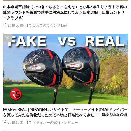
山本道場三姉妹（いつき・ちさと・もえな）と小学6年生りょうすけ君の
練習ラウンドを編集で勝手に対決風にしてみた山本師範｜山東カントリ
ークラブ #3
2019.03.06
ゴルフのラウンド動画
FAKE vs REAL｜激安の怪しいサイトで、テーラーメイドのM6ドライバー
を買ってみたら偽物だったので本物と打ち比べてみた！｜Rick Shiels Golf
2019.10.31
ドライバーの試打・レビュー