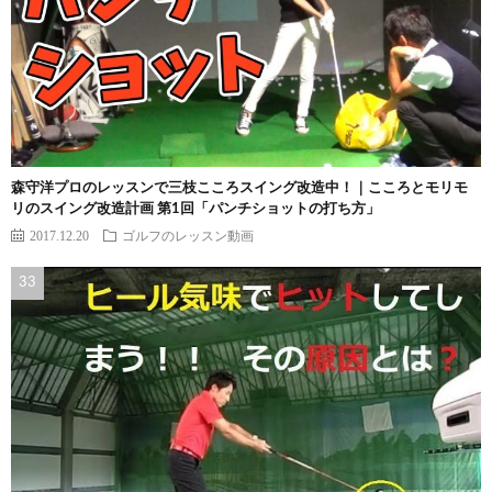
森守洋プロのレッスンで三枝こころスイング改造中！｜こころとモリモ
リのスイング改造計画 第1回「パンチショットの打ち方」
2017.12.20
ゴルフのレッスン動画