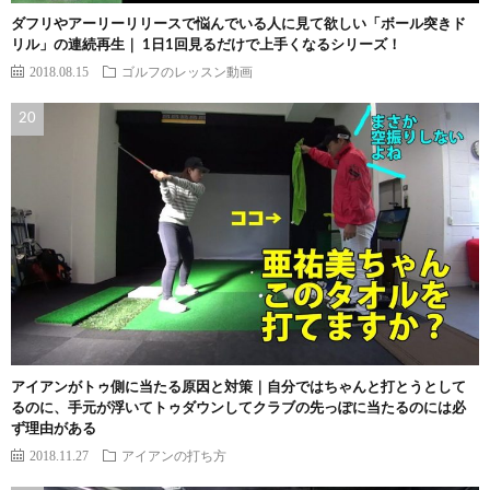
ダフリやアーリーリリースで悩んでいる人に見て欲しい「ボール突きド
リル」の連続再生｜ 1日1回見るだけで上手くなるシリーズ！
2018.08.15
ゴルフのレッスン動画
アイアンがトゥ側に当たる原因と対策｜自分ではちゃんと打とうとして
るのに、手元が浮いてトゥダウンしてクラブの先っぽに当たるのには必
ず理由がある
2018.11.27
アイアンの打ち方