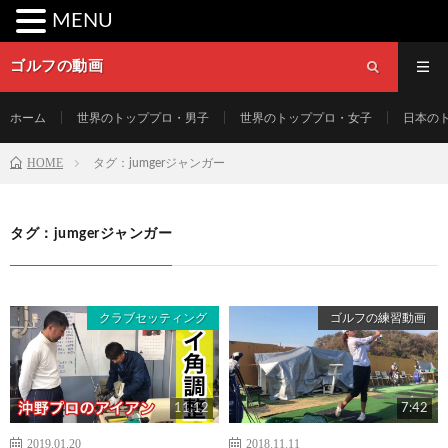
MENU
ゴルフの動画
ホーム
世界のトッププロ・男子
世界のトッププロ・女子
日本の
HOME
タグ：jumgerジャンガー
タグ：jumgerジャンガー
クラブセッティング
ゴルフの練習動画
11:12
7:42
2019.01.20
2018.11.11