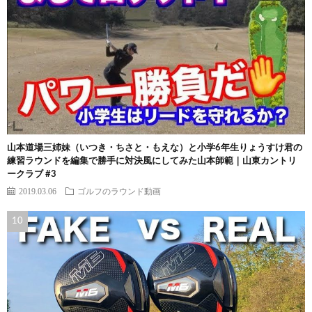
山本道場三姉妹（いつき・ちさと・もえな）と小学6年生りょうすけ君の
練習ラウンドを編集で勝手に対決風にしてみた山本師範｜山東カントリ
ークラブ #3
2019.03.06
ゴルフのラウンド動画