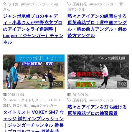
ライ角
,
jumgerジャンガー
,
小暮
原英莉花
,
jumgerジャンガー
,
背
さん
面アングル
ジャンボ尾崎プロのキャデ
黙々とアイアンの練習をする
ィ・小暮さんが沖野克文プロ
原英莉花プロ｜背中側アング
のアイアンをライ角調整｜
ル・斜め前方アングル・斜め
jumger（ジャンガー）チャン
後方アングル
ネル
ウェッジの試打・レビュー
ゴルフの練習動画
17:19
7:02
2018.11.04
2018.09.04
Titleist（タイトリスト）
,
VOKEY
原英莉花
,
jumgerジャンガー
SM7
,
原英莉花
,
jumgerジャンガー
黙々とアイアンを打ち続ける
タイトリスト VOKEY SM7 ウ
原英莉花プロの練習風景
ェッジ 試打インプレッション
｜ジャンガーチャンネル 番長
｜プロゴルファー 原英莉花