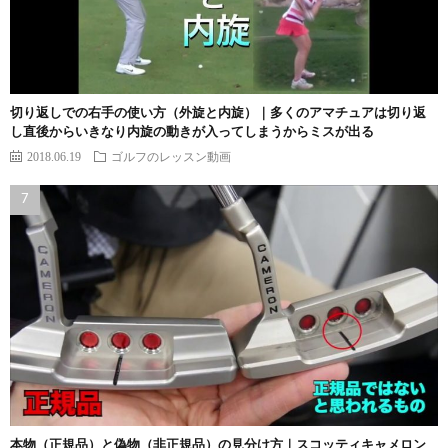
切り返しでの右手の使い方（外旋と内旋）｜多くのアマチュアは切り返
し直後からいきなり内旋の動きが入ってしまうからミスが出る
2018.06.19
ゴルフのレッスン動画
本物（正規品）と偽物（非正規品）の見分け方｜スコッティキャメロン