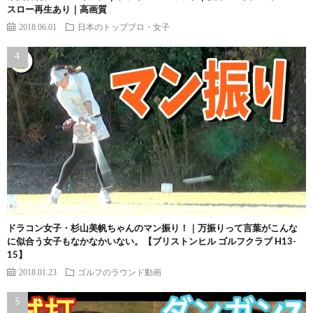
スロー再生あり｜高画質
2018.06.01
日本のトッププロ・女子
ドラコン女子・杉山美帆ちゃんのマン振り！｜万振りって言葉がこんな
に似合う女子もなかなかいない。【ブリストンヒル ゴルフクラブ H13-
15】
2018.01.23
ゴルフのラウンド動画