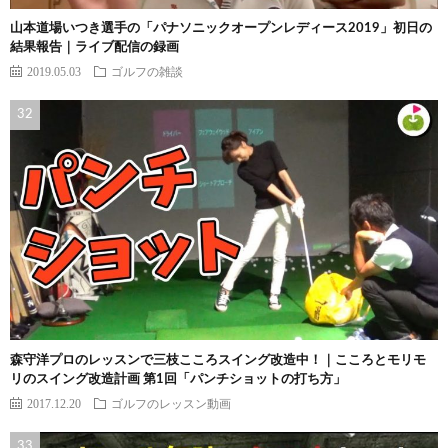
山本道場いつき選手の「パナソニックオープンレディース2019」初日の
結果報告｜ライブ配信の録画
2019.05.03
ゴルフの雑談
森守洋プロのレッスンで三枝こころスイング改造中！｜こころとモリモ
リのスイング改造計画 第1回「パンチショットの打ち方」
2017.12.20
ゴルフのレッスン動画