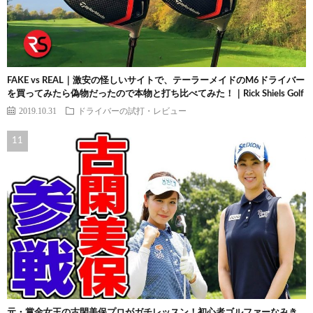
FAKE vs REAL｜激安の怪しいサイトで、テーラーメイドのM6ドライバー
を買ってみたら偽物だったので本物と打ち比べてみた！｜Rick Shiels Golf
2019.10.31
ドライバーの試打・レビュー
元・賞金女王の古閑美保プロがガチレッスン！初心者ゴルファーなみき