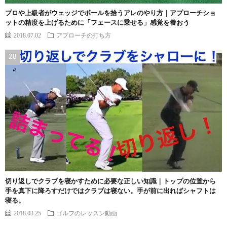
プロや上級者がウェッジでボールを拾うアレのやり方｜アプローチショ
ットの精度を上げるために「フェースに乗せる」感覚を養おう
2018.07.02
アプローチの打ち方
切り返しでクラブを寝かすために必要な正しい知識｜トップの位置から
手を真下に降ろすだけではクラブは寝ない。手が前に出ればシャフトは
寝る。
2018.03.25
ゴルフのレッスン動画