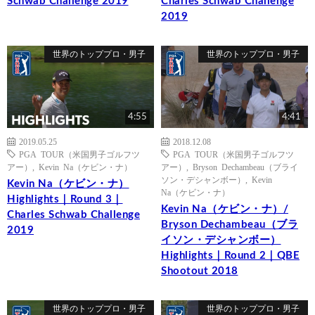
Schwab Challenge 2019
Charles Schwab Challenge
2019
世界のトッププロ・男子
世界のトッププロ・男子
4:55
4:41
2019.05.25
2018.12.08
PGA TOUR（米国男子ゴルフツ
PGA TOUR（米国男子ゴルフツ
アー）
,
Kevin Na（ケビン・ナ）
アー）
,
Bryson Dechambeau（ブライ
ソン・デシャンボー）
,
Kevin
Kevin Na（ケビン・ナ）
Na（ケビン・ナ）
Highlights｜Round 3｜
Kevin Na（ケビン・ナ）/
Charles Schwab Challenge
Bryson Dechambeau（ブラ
2019
イソン・デシャンボー）
Highlights｜Round 2｜QBE
Shootout 2018
世界のトッププロ・男子
世界のトッププロ・男子