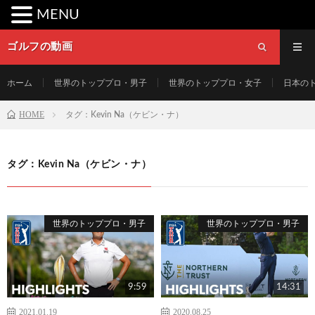
MENU
ゴルフの動画
ホーム
世界のトッププロ・男子
世界のトッププロ・女子
日本の
HOME
タグ：Kevin Na（ケビン・ナ）
タグ：Kevin Na（ケビン・ナ）
世界のトッププロ・男子
世界のトッププロ・男子
9:59
14:31
2021.01.19
2020.08.25