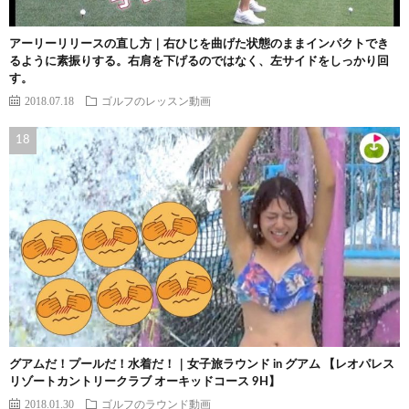
アーリーリリースの直し方｜右ひじを曲げた状態のままインパクトでき
るように素振りする。右肩を下げるのではなく、左サイドをしっかり回
す。
2018.07.18
ゴルフのレッスン動画
グアムだ！プールだ！水着だ！｜女子旅ラウンド in グアム 【レオパレス
リゾートカントリークラブ オーキッドコース 9H】
2018.01.30
ゴルフのラウンド動画