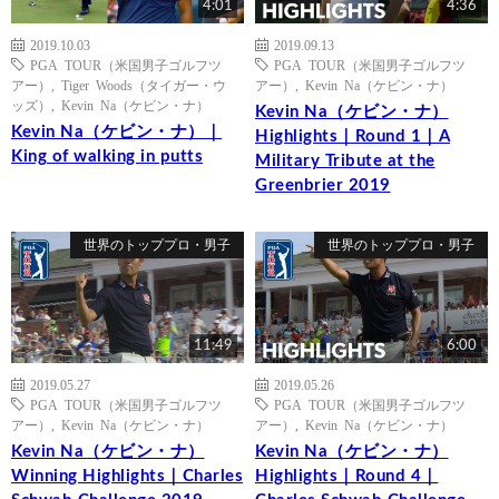
4:01
4:36
2019.10.03
2019.09.13
PGA TOUR（米国男子ゴルフツ
PGA TOUR（米国男子ゴルフツ
アー）
,
Tiger Woods（タイガー・ウ
アー）
,
Kevin Na（ケビン・ナ）
ッズ）
,
Kevin Na（ケビン・ナ）
Kevin Na（ケビン・ナ）
Kevin Na（ケビン・ナ）｜
Highlights｜Round 1｜A
King of walking in putts
Military Tribute at the
Greenbrier 2019
世界のトッププロ・男子
世界のトッププロ・男子
11:49
6:00
2019.05.27
2019.05.26
PGA TOUR（米国男子ゴルフツ
PGA TOUR（米国男子ゴルフツ
アー）
,
Kevin Na（ケビン・ナ）
アー）
,
Kevin Na（ケビン・ナ）
Kevin Na（ケビン・ナ）
Kevin Na（ケビン・ナ）
Winning Highlights｜Charles
Highlights｜Round 4｜