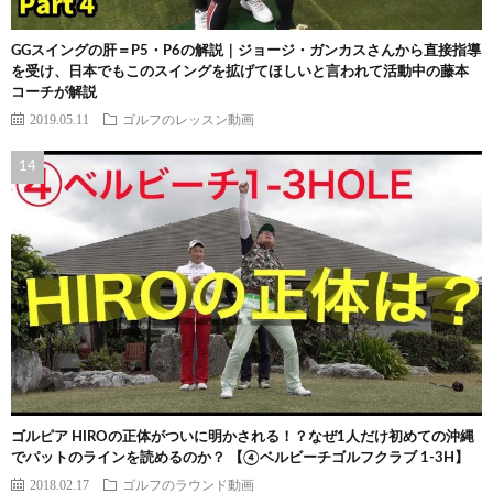
GGスイングの肝＝P5・P6の解説｜ジョージ・ガンカスさんから直接指導
を受け、日本でもこのスイングを拡げてほしいと言われて活動中の藤本
コーチが解説
2019.05.11
ゴルフのレッスン動画
ゴルピア HIROの正体がついに明かされる！？なぜ1人だけ初めての沖縄
でパットのラインを読めるのか？ 【④ベルビーチゴルフクラブ 1-3H】
2018.02.17
ゴルフのラウンド動画