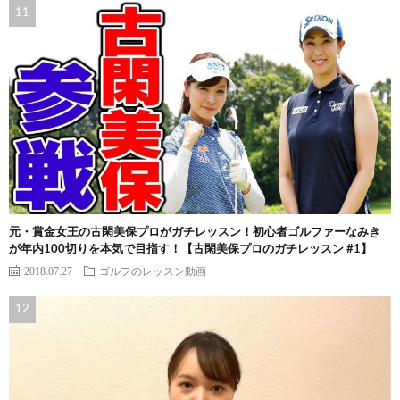
元・賞金女王の古閑美保プロがガチレッスン！初心者ゴルファーなみき
が年内100切りを本気で目指す！【古閑美保プロのガチレッスン #1】
2018.07.27
ゴルフのレッスン動画