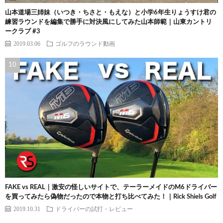
山本道場三姉妹（いつき・ちさと・もえな）と小学6年生りょうすけ君の
練習ラウンドを編集で勝手に対決風にしてみた山本師範｜山東カントリ
ークラブ #3
2019.03.06
ゴルフのラウンド動画
FAKE vs REAL｜激安の怪しいサイトで、テーラーメイドのM6ドライバー
を買ってみたら偽物だったので本物と打ち比べてみた！｜Rick Shiels Golf
2019.10.31
ドライバーの試打・レビュー