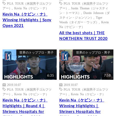
PGA TOUR（米国男子ゴルフツ
PGA TOUR（米国男子ゴルフツ
アー）
,
Kevin Na（ケビン・ナ）
アー）
,
Justin Thomas（ジャスティ
ン・トーマス）
,
Dustin Johnson（ダ
Kevin Na（ケビン・ナ）
スティン・ジョンソン）
,
Tiger
Winning Highlights｜Sony
Woods（タイガー・ウッズ）
,
Kevin
Open 2021
Na（ケビン・ナ）
All the best shots｜THE
NORTHERN TRUST 2020
世界のトッププロ・男子
世界のトッププロ・男子
6:35
7:58
2019.10.07
2019.10.07
PGA TOUR（米国男子ゴルフツ
PGA TOUR（米国男子ゴルフツ
アー）
,
Kevin Na（ケビン・ナ）
アー）
,
Kevin Na（ケビン・ナ）
Kevin Na（ケビン・ナ）
Kevin Na（ケビン・ナ）
Highlights｜Round 4｜
Winning Highlights｜
Shriners Hospitals for
Shriners Hospitals for