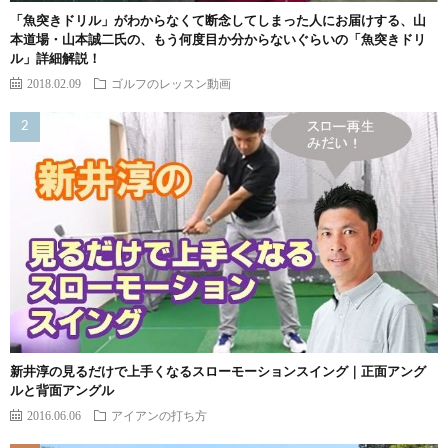
「魚突きドリル」がわからなくて断念してしまった人にお届けする、山
本道場・山本誠二氏の、もう何度目か分からないぐらいの「魚突きドリ
ル」詳細解説！
2018.02.09
ゴルフのレッスン動画
新井淳の見るだけで上手くなるスローモーションスイング｜正面アング
ルと背面アングル
2016.06.06
アイアンの打ち方