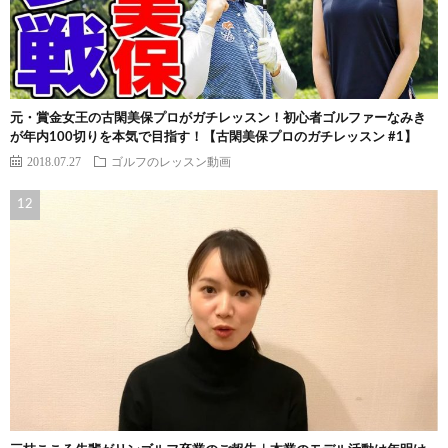
元・賞金女王の古閑美保プロがガチレッスン！初心者ゴルファーなみき
が年内100切りを本気で目指す！【古閑美保プロのガチレッスン #1】
2018.07.27
ゴルフのレッスン動画