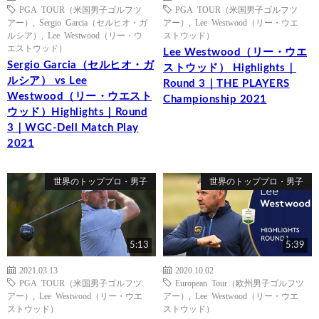
PGA TOUR（米国男子ゴルフツ
PGA TOUR（米国男子ゴルフツ
アー）
,
Sergio Garcia（セルヒオ・ガ
アー）
,
Lee Westwood（リー・ウエ
ルシア）
,
Lee Westwood（リー・ウ
ストウッド）
エストウッド）
Lee Westwood（リー・ウエ
Sergio Garcia（セルヒオ・ガ
ストウッド） Highlights｜
ルシア） vs Lee
Round 3｜THE PLAYERS
Westwood（リー・ウエスト
Championship 2021
ウッド）Highlights｜Round
3｜WGC-Dell Match Play
2021
世界のトッププロ・男子
世界のトッププロ・男子
5:13
5:39
2021.03.13
2020.10.02
PGA TOUR（米国男子ゴルフツ
European Tour（欧州男子ゴルフツ
アー）
,
Lee Westwood（リー・ウエ
アー）
,
Lee Westwood（リー・ウエ
ストウッド）
ストウッド）