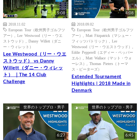
5:08
4:08
2018.11.02
2018.09.02
European Tour（欧州男子ゴルフツ
European Tour（欧州男子ゴルフツ
アー）
,
Lee Westwood（リー・ウエ
アー）
,
Matt Fitzpatrick（マシュー・
ストウッド）
,
Danny Willett（ダニ
フィッツパトリック）
,
Lee
ー・ウィレット）
Westwood（リー・ウエストウッド）
,
Eddie Pepperell（エディー・ペッパー
Lee Westwood（リー・ウエ
エル）
,
Matt Wallace（マット・ウォ
ストウッド） vs Danny
ーレス）
,
Thomas Pieters（トーマ
Willett（ダニー・ウィレッ
ス・ピーターズ）
ト） ｜The 14 Club
Extended Tournament
Challenge
Highlights | 2018 Made in
Denmark
世界のトッププロ・男子
世界のトッププロ・男子
6:27
6:45