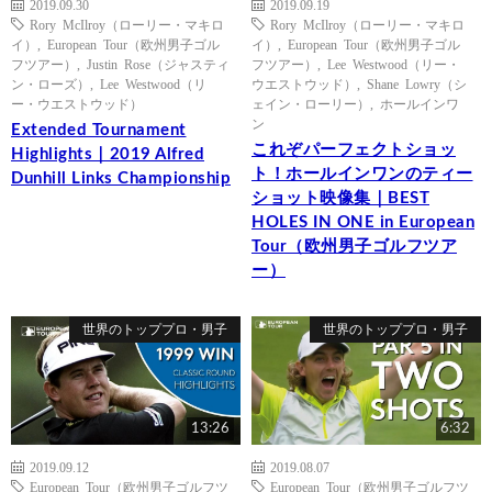
2019.09.30
2019.09.19
Rory McIlroy（ローリー・マキロ
Rory McIlroy（ローリー・マキロ
イ）
,
European Tour（欧州男子ゴル
イ）
,
European Tour（欧州男子ゴル
フツアー）
,
Justin Rose（ジャスティ
フツアー）
,
Lee Westwood（リー・
ン・ローズ）
,
Lee Westwood（リ
ウエストウッド）
,
Shane Lowry（シ
ー・ウエストウッド）
ェイン・ローリー）
,
ホールインワ
ン
Extended Tournament
これぞパーフェクトショッ
Highlights｜2019 Alfred
ト！ホールインワンのティー
Dunhill Links Championship
ショット映像集｜BEST
HOLES IN ONE in European
Tour（欧州男子ゴルフツア
ー）
世界のトッププロ・男子
世界のトッププロ・男子
13:26
6:32
2019.09.12
2019.08.07
European Tour（欧州男子ゴルフツ
European Tour（欧州男子ゴルフツ