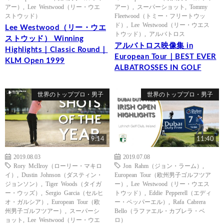
アー）
,
Lee Westwood（リー・ウエ
アー）
,
スーパーショット
,
Tommy
ストウッド）
Fleetwood（トミー・フリートウッ
ド）
,
Lee Westwood（リー・ウエス
Lee Westwood（リー・ウエ
トウッド）
,
アルバトロス
ストウッド） Winning
アルバトロス映像集 in
Highlights｜Classic Round｜
European Tour｜BEST EVER
KLM Open 1999
ALBATROSSES IN GOLF
世界のトッププロ・男子
世界のトッププロ・男子
9:14
11:40
2019.08.03
2019.07.08
Rory McIlroy（ローリー・マキロ
Jon Rahm（ジョン・ラーム）
,
イ）
,
Dustin Johnson（ダスティン・
European Tour（欧州男子ゴルフツア
ジョンソン）
,
Tiger Woods（タイガ
ー）
,
Lee Westwood（リー・ウエス
ー・ウッズ）
,
Sergio Garcia（セルヒ
トウッド）
,
Eddie Pepperell（エディ
オ・ガルシア）
,
European Tour（欧
ー・ペッパーエル）
,
Rafa Cabrera
州男子ゴルフツアー）
,
スーパーシ
Bello（ラファエル・カブレラ・ベ
ョット
,
Lee Westwood（リー・ウエ
ロ）