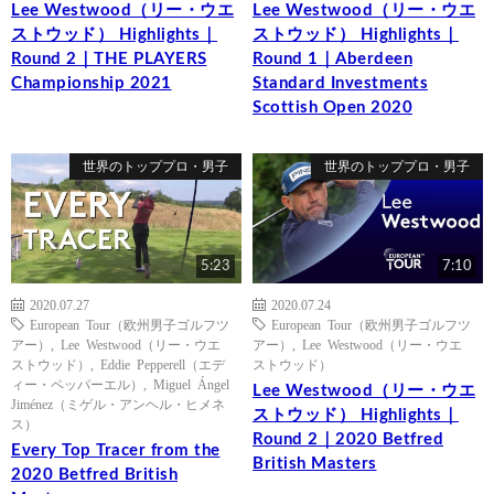
Lee Westwood（リー・ウエ
Lee Westwood（リー・ウエ
ストウッド） Highlights｜
ストウッド） Highlights｜
Round 2｜THE PLAYERS
Round 1｜Aberdeen
Championship 2021
Standard Investments
Scottish Open 2020
世界のトッププロ・男子
世界のトッププロ・男子
5:23
7:10
2020.07.27
2020.07.24
European Tour（欧州男子ゴルフツ
European Tour（欧州男子ゴルフツ
アー）
,
Lee Westwood（リー・ウエ
アー）
,
Lee Westwood（リー・ウエ
ストウッド）
,
Eddie Pepperell（エデ
ストウッド）
ィー・ペッパーエル）
,
Miguel Ángel
Lee Westwood（リー・ウエ
Jiménez（ミゲル・アンヘル・ヒメネ
ストウッド） Highlights｜
ス）
Round 2｜2020 Betfred
Every Top Tracer from the
British Masters
2020 Betfred British