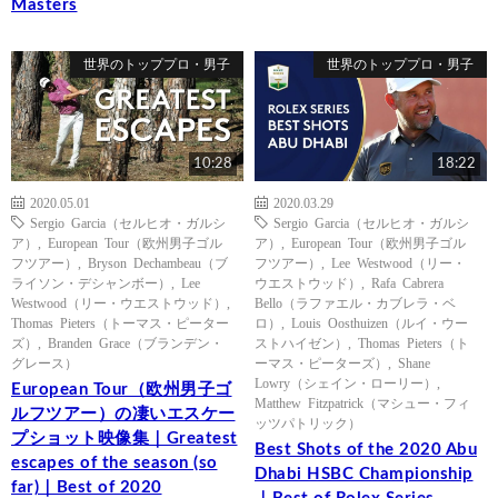
Masters
世界のトッププロ・男子
世界のトッププロ・男子
10:28
18:22
2020.05.01
2020.03.29
Sergio Garcia（セルヒオ・ガルシ
Sergio Garcia（セルヒオ・ガルシ
ア）
,
European Tour（欧州男子ゴル
ア）
,
European Tour（欧州男子ゴル
フツアー）
,
Bryson Dechambeau（ブ
フツアー）
,
Lee Westwood（リー・
ライソン・デシャンボー）
,
Lee
ウエストウッド）
,
Rafa Cabrera
Westwood（リー・ウエストウッド）
,
Bello（ラファエル・カブレラ・ベ
Thomas Pieters（トーマス・ピーター
ロ）
,
Louis Oosthuizen（ルイ・ウー
ズ）
,
Branden Grace（ブランデン・
ストハイゼン）
,
Thomas Pieters（ト
グレース）
ーマス・ピーターズ）
,
Shane
Lowry（シェイン・ローリー）
,
European Tour（欧州男子ゴ
Matthew Fitzpatrick（マシュー・フィ
ルフツアー）の凄いエスケー
ッツパトリック）
プショット映像集｜Greatest
Best Shots of the 2020 Abu
escapes of the season (so
Dhabi HSBC Championship
far)｜Best of 2020