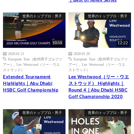
｜Best of Rolex Series
世界のトッププロ・男子
世界のトッププロ・男子
10:55
12:22
2020.01.21
2020.01.20
European Tour（欧州男子ゴルフツ
European Tour（欧州男子ゴルフツ
アー）
,
Lee Westwood（リー・ウエ
アー）
,
Lee Westwood（リー・ウエ
ストウッド）
ストウッド）
Extended Tournament
Lee Westwood（リー・ウエ
Highlights｜Abu Dhabi
ストウッド） Highlights｜
HSBC Golf Championship
Round 4｜Abu Dhabi HSBC
Golf Championship 2020
世界のトッププロ・男子
世界のトッププロ・男子