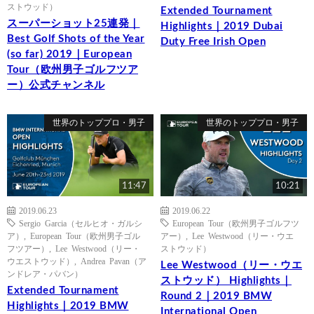
ストウッド）
Extended Tournament
スーパーショット25連発｜
Highlights｜2019 Dubai
Best Golf Shots of the Year
Duty Free Irish Open
(so far) 2019｜European
Tour（欧州男子ゴルフツア
ー）公式チャンネル
世界のトッププロ・男子
世界のトッププロ・男子
11:47
10:21
2019.06.23
2019.06.22
Sergio Garcia（セルヒオ・ガルシ
European Tour（欧州男子ゴルフツ
ア）
,
European Tour（欧州男子ゴル
アー）
,
Lee Westwood（リー・ウエ
フツアー）
,
Lee Westwood（リー・
ストウッド）
ウエストウッド）
,
Andrea Pavan（ア
Lee Westwood（リー・ウエ
ンドレア・パバン）
ストウッド） Highlights｜
Extended Tournament
Round 2｜2019 BMW
Highlights｜2019 BMW
International Open