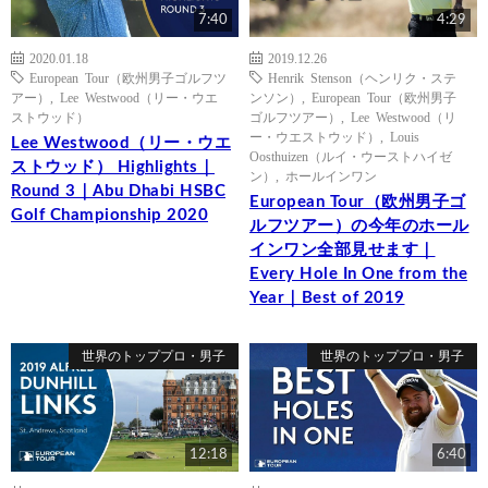
7:40
4:29
2020.01.18
2019.12.26
European Tour（欧州男子ゴルフツ
Henrik Stenson（ヘンリク・ステ
アー）
,
Lee Westwood（リー・ウエ
ンソン）
,
European Tour（欧州男子
ストウッド）
ゴルフツアー）
,
Lee Westwood（リ
ー・ウエストウッド）
,
Louis
Lee Westwood（リー・ウエ
Oosthuizen（ルイ・ウーストハイゼ
ストウッド） Highlights｜
ン）
,
ホールインワン
Round 3｜Abu Dhabi HSBC
European Tour（欧州男子ゴ
Golf Championship 2020
ルフツアー）の今年のホール
インワン全部見せます｜
Every Hole In One from the
Year｜Best of 2019
世界のトッププロ・男子
世界のトッププロ・男子
12:18
6:40