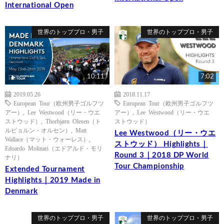
International Open
世界のトッププロ・男子
世界のトッププロ・男子
10:11
7:02
2019.05.26
2018.11.17
European Tour（欧州男子ゴルフツ
European Tour（欧州男子ゴルフツ
アー）
,
Lee Westwood（リー・ウエ
アー）
,
Lee Westwood（リー・ウエ
ストウッド）
,
Thorbjørn Olesen（ト
ストウッド）
ルビョルン・オルセン）
,
Matt
Lee Westwood（リー・ウエ
Wallace（マット・ウォーレス）
,
ストウッド） Highlights｜
Edoardo Molinari（エドアルド・モリ
Round 3｜2018 DP World
ナリ）
Tour Championship
Extended Tournament
Highlights｜2019 Made in
Denmark
世界のトッププロ・男子
世界のトッププロ・男子