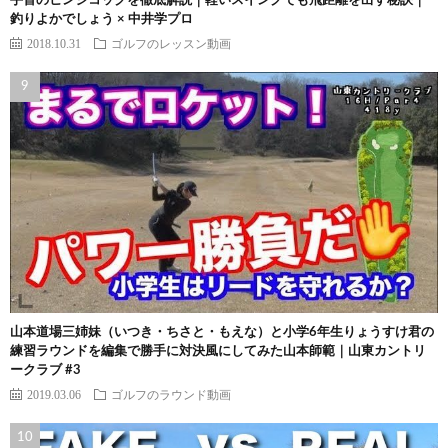
手首のヒンジコックを徹底解説｜軽いスイングでも飛距離を出す秘訣｜
釣りよかでしょう × 中井学プロ
2018.10.31
ゴルフのレッスン動画
山本道場三姉妹（いつき・ちさと・もえな）と小学6年生りょうすけ君の
練習ラウンドを編集で勝手に対決風にしてみた山本師範｜山東カントリ
ークラブ #3
2019.03.06
ゴルフのラウンド動画