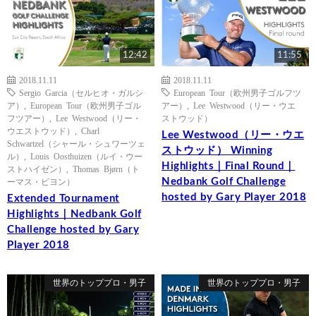
12:42
11:55
2018.11.11
2018.11.11
Sergio Garcia（セルヒオ・ガルシ
European Tour（欧州男子ゴルフツ
ア）
,
European Tour（欧州男子ゴル
アー）
,
Lee Westwood（リー・ウエ
フツアー）
,
Lee Westwood（リー・
ストウッド）
ウエストウッド）
,
Charl
Lee Westwood（リー・ウエ
Schwartzel（シャール・シュワーツェ
ストウッド） Winning
ル）
,
Louis Oosthuizen（ルイ・ウー
Highlights｜Final Round｜
ストハイゼン）
,
Thomas Bjørn（ト
Nedbank Golf Challenge
ーマス・ビヨン）
hosted by Gary Player 2018
Extended Tournament
Highlights｜Nedbank Golf
Challenge hosted by Gary
Player 2018
世界のトッププロ・男子
世界のトッププロ・男子