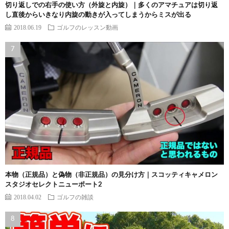
切り返しでの右手の使い方（外旋と内旋）｜多くのアマチュアは切り返
し直後からいきなり内旋の動きが入ってしまうからミスが出る
2018.06.19
ゴルフのレッスン動画
本物（正規品）と偽物（非正規品）の見分け方｜スコッティキャメロン
スタジオセレクトニューポート2
2018.04.02
ゴルフの雑談