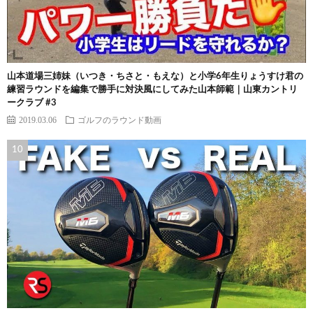
山本道場三姉妹（いつき・ちさと・もえな）と小学6年生りょうすけ君の
練習ラウンドを編集で勝手に対決風にしてみた山本師範｜山東カントリ
ークラブ #3
2019.03.06
ゴルフのラウンド動画