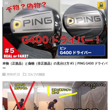
本物（正規品）と偽物（非正規品）の見分け方 #5｜PING G400 ドライバ
ー
2018.07.22
ゴルフの雑談