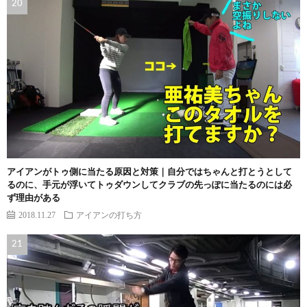
アイアンがトゥ側に当たる原因と対策｜自分ではちゃんと打とうとして
るのに、手元が浮いてトゥダウンしてクラブの先っぽに当たるのには必
ず理由がある
2018.11.27
アイアンの打ち方