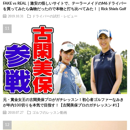
FAKE vs REAL｜激安の怪しいサイトで、テーラーメイドのM6ドライバー
を買ってみたら偽物だったので本物と打ち比べてみた！｜Rick Shiels Golf
2019.10.31
ドライバーの試打・レビュー
元・賞金女王の古閑美保プロがガチレッスン！初心者ゴルファーなみき
が年内100切りを本気で目指す！【古閑美保プロのガチレッスン #1】
2018.07.27
ゴルフのレッスン動画