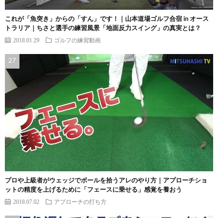
これが「魚突き」からの「すん」です！｜山本道場ゴルフ合宿 in オース
トラリア｜ちさと選手の練習風景「地面反力スイング」の真実とは？
2018.01.29
ゴルフの練習動画
プロや上級者がウェッジでボールを拾うアレのやり方｜アプローチショ
ットの精度を上げるために「フェースに乗せる」感覚を養おう
2018.07.02
アプローチの打ち方