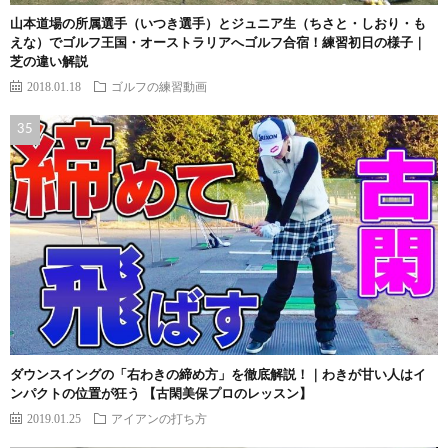
山本道場の所属選手（いつき選手）とジュニア生（ちさと・しおり・も
えな）でゴルフ王国・オーストラリアへゴルフ合宿！練習初日の様子｜
芝の違い解説
2018.01.18
ゴルフの練習動画
ダウンスイングの「右わきの締め方」を徹底解説！｜わきが甘い人はイ
ンパクトの位置が狂う 【古閑美保プロのレッスン】
2019.01.25
アイアンの打ち方