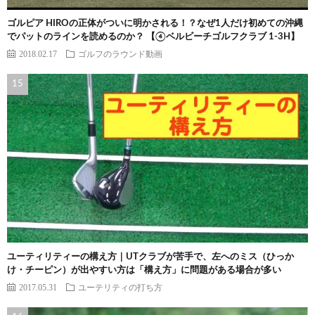
ゴルピア HIROの正体がついに明かされる！？なぜ1人だけ初めての沖縄
でパットのラインを読めるのか？ 【④ベルビーチゴルフクラブ 1-3H】
2018.02.17
ゴルフのラウンド動画
ユーティリティーの構え方｜UTクラブが苦手で、左へのミス（ひっか
け・チーピン）が出やすい方は「構え方」に問題がある場合が多い
2017.05.31
ユーテリティの打ち方