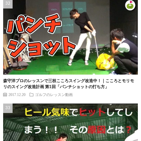
森守洋プロのレッスンで三枝こころスイング改造中！｜こころとモリモ
リのスイング改造計画 第1回「パンチショットの打ち方」
2017.12.20
ゴルフのレッスン動画