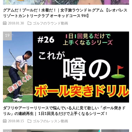
グアムだ！プールだ！水着だ！｜女子旅ラウンド in グアム 【レオパレス
リゾートカントリークラブ オーキッドコース 9H】
2018.01.30
ゴルフのラウンド動画
ダフリやアーリーリリースで悩んでいる人に見て欲しい「ボール突きド
リル」の連続再生｜ 1日1回見るだけで上手くなるシリーズ！
2018.08.15
ゴルフのレッスン動画