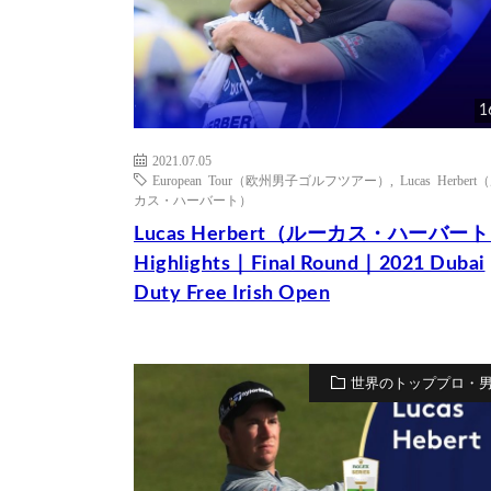
1
2021.07.05
European Tour（欧州男子ゴルフツアー）
,
Lucas Herber
カス・ハーバート）
Lucas Herbert（ルーカス・ハーバー
Highlights｜Final Round｜2021 Dubai
Duty Free Irish Open
世界のトッププロ・