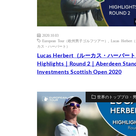
2020.10.03
European Tour（欧州男子ゴルフツアー）
,
Lucas Herber
カス・ハーバート）
Lucas Herbert（ルーカス・ハーバー
Highlights｜Round 2｜Aberdeen Stan
Investments Scottish Open 2020
世界のトッププロ・