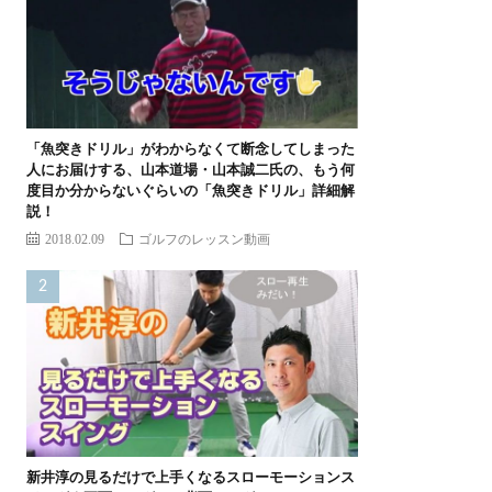
「魚突きドリル」がわからなくて断念してしまった
人にお届けする、山本道場・山本誠二氏の、もう何
度目か分からないぐらいの「魚突きドリル」詳細解
説！
2018.02.09
ゴルフのレッスン動画
新井淳の見るだけで上手くなるスローモーションス