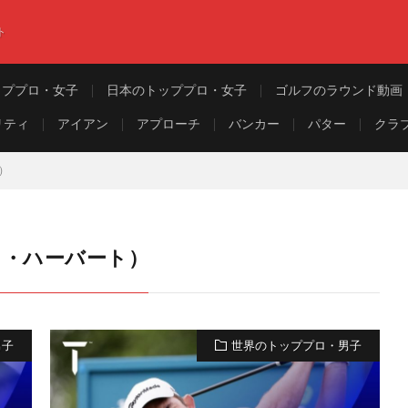
ト
ッププロ・女子
日本のトッププロ・女子
ゴルフのラウンド動画
リティ
アイアン
アプローチ
バンカー
パター
クラ
ト）
ーカス・ハーバート）
男子
世界のトッププロ・男子