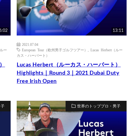
6:02
13:11
2021.07.04
t（ルー
European Tour（欧州男子ゴルフツアー）
,
Lucas Herbert（ルー
カス・ハーバート）
ト）
Lucas Herbert（ルーカス・ハーバート）
Highlights｜Round 3｜2021 Dubai Duty
Free Irish Open
男子
世界のトッププロ・男子