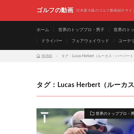
ゴルフの動画
日本最大級のゴルフ動画紹介サイ
ホーム
世界のトッププロ・男子
世界のト
ドライバー
フェアウェイウッド
ユーテ
HOME
タグ：Lucas Herbert（ルーカス・ハーバー
タグ：Lucas Herbert（ル
世界のトッププロ・