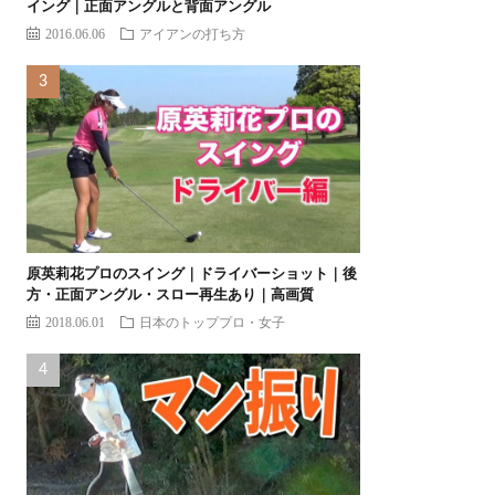
イング｜正面アングルと背面アングル
2016.06.06
アイアンの打ち方
原英莉花プロのスイング｜ドライバーショット｜後
方・正面アングル・スロー再生あり｜高画質
2018.06.01
日本のトッププロ・女子