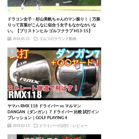
ドラコン女子・杉山美帆ちゃんのマン振り！｜万振
りって言葉がこんなに似合う女子もなかなかいな
い。【ブリストンヒル ゴルフクラブ H13-15】
2018.01.23
ゴルフのラウンド動画
ヤマハ RMX 118 ドライバー vs マルマン
DANGAN（ダンガン）7 ドライバー 比較 試打イン
プレッション｜GOLF PLAYING 4
2019.02.13
ドライバーの試打・レビュー