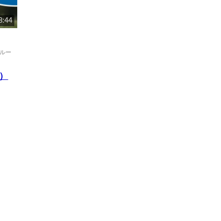
8:44
t（ルー
ト）