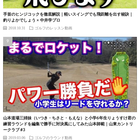
手首のヒンジコックを徹底解説｜軽いスイングでも飛距離を出す秘訣｜
釣りよかでしょう × 中井学プロ
2018.10.31
ゴルフのレッスン動画
山本道場三姉妹（いつき・ちさと・もえな）と小学6年生りょうすけ君の
練習ラウンドを編集で勝手に対決風にしてみた山本師範｜山東カントリ
ークラブ #3
2019.03.06
ゴルフのラウンド動画