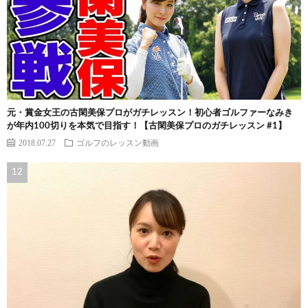
元・賞金女王の古閑美保プロがガチレッスン！初心者ゴルファーなみき
が年内100切りを本気で目指す！【古閑美保プロのガチレッスン #1】
2018.07.27
ゴルフのレッスン動画