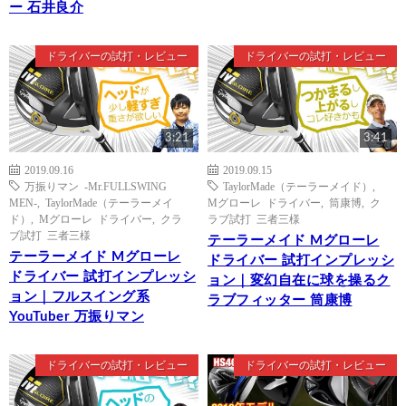
ー 石井良介
ドライバーの試打・レビュー
ドライバーの試打・レビュー
3:21
3:41
2019.09.16
2019.09.15
万振りマン -Mr.FULLSWING
TaylorMade（テーラーメイド）
,
MEN-
,
TaylorMade（テーラーメイ
Mグローレ ドライバー
,
筒康博
,
ク
ド）
,
Mグローレ ドライバー
,
クラ
ラブ試打 三者三様
ブ試打 三者三様
テーラーメイド Mグローレ
テーラーメイド Mグローレ
ドライバー 試打インプレッシ
ドライバー 試打インプレッシ
ョン｜変幻自在に球を操るク
ョン｜フルスイング系
ラブフィッター 筒康博
YouTuber 万振りマン
ドライバーの試打・レビュー
ドライバーの試打・レビュー