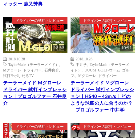
ィッター 鹿又芳典
ドライバーの試打・レビュー
ドライバーの試打・レビュー
13:53
10:51
2018.10.28
2018.10.26
TaylorMade（テーラーメイド）
,
中井学
,
TaylorMade（テーラーメ
Mグローレ ドライバー
,
石井良介
,
イド）
,
UUUM GOLF-ウーム ゴル
試打ラボしだるTV
フ-
,
Mグローレ ドライバー
テーラーメイド Mグローレ
テーラーメイド Mグローレ
ドライバー 試打インプレッシ
ドライバー 試打インプレッシ
ョン｜プロゴルファー 石井良
ョン｜HS40～43m/s｜どの
介
ような球筋の人に合うのか？
｜プロゴルファー 中井学
ドライバーの試打・レビュー
ドライバーの試打・レビュー