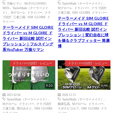
万振りマン -Mr.FULLSWING
TaylorMade（テーラーメイド）
,
MEN-
,
TaylorMade（テーラーメイ
Mグローレ ドライバー
,
クラブ試打
ド）
,
Mグローレ ドライバー
,
クラ
三者三様
,
SIM GLOIRE ドライバー
ブ試打 三者三様
,
SIM GLOIRE ド
テーラーメイド SIM GLOIRE
ライバー
ドライバー vs M GLOIRE ド
テーラーメイド SIM GLOIRE
ライバー 新旧比較 試打イン
ドライバー vs M GLOIRE ド
プレッション｜変幻自在に球
ライバー 新旧比較 試打イン
を操るクラブフィッター 筒康
プレッション｜フルスイング
博
系YouTuber 万振りマン
ドライバーの試打・レビュー
ドライバーの試打・レビュー
9:10
6:46
2021.02.04
2020.12.13
TaylorMade（テーラーメイド）
,
TaylorMade（テーラーメイド）
,
Mグローレ ドライバー
,
クラブ試打
鶴原弘高
,
Mグローレ ドライバー
,
三者三様
,
西川みさと
,
SIM GLOIRE
スポナビゴルフ
,
SIM GLOIRE ドラ
ドライバー
イバー