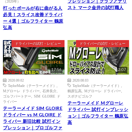
プレッション｜クラブアナリ
（2020年）
スト マーク金井の試打職人
打ったボールが右に曲がる人
必見！スライス改善ドライバ
ー 4選｜ゴルフライター 鶴原
弘高
ドライバーの試打・レビュー
ドライバーの試打・レビュー
17:56
3:07
2020.09.02
2020.08.03
TaylorMade（テーラーメイド）
,
TaylorMade（テーラーメイド）
,
Mグローレ ドライバー
,
石井良介
,
鶴原弘高
,
Mグローレ ドライバー
,
ゴルフパートナー
,
SIM GLOIRE ド
スポナビゴルフ
ライバー
テーラーメイド Mグローレ
テーラーメイド SIM GLOIRE
ドライバー 試打インプレッシ
ドライバー vs M GLOIRE ド
ョン｜ゴルフライター 鶴原弘
ライバー 新旧比較 試打イン
高
プレッション｜プロゴルファ