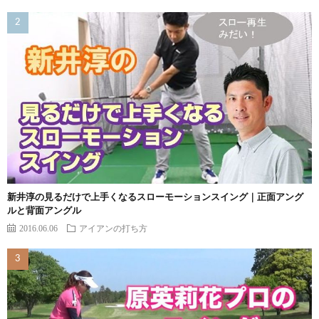
新井淳の見るだけで上手くなるスローモーションスイング｜正面アング
ルと背面アングル
2016.06.06
アイアンの打ち方