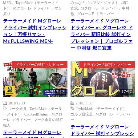
MEN-
,
TaylorMade（テーラーメイ
みんなのゴルフダイジェスト
,
堀口
ド）
,
Mグローレ ドライバー
,
マン
宜篤
,
Mグローレ ドライバー
,
中村
振り
修
,
グローレF ドライバー
テーラーメイド Mグローレ
テーラーメイド Mグローレ
ドライバー 試打インプレッシ
ドライバー vs グローレF2 ド
ョン｜万振りマン -
ライバー 新旧比較 試打イン
Mr.FULLSWING MEN-
プレッション｜プロゴルファ
ー 中村修 堀口宜篤
ドライバーの試打・レビュー
ドライバーの試打・レビュー
7:42
17:57
2018.12.13
2018.11.30
マーク金井
,
TaylorMade（テーラ
TaylorMade（テーラーメイド）
,
ーメイド）
,
ComGolfPartner
,
Mグロ
ゴルフ我流道
,
Mグローレ ドライバ
ーレ ドライバー
,
マーク金井の試打
ー
職人
テーラーメイド Mグローレ
テーラーメイド Mグローレ
ドライバー 試打インプレッシ