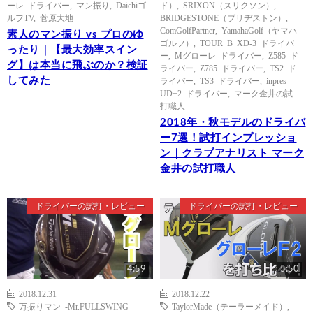
ーレ ドライバー
,
マン振り
,
Daichiゴ
ド）
,
SRIXON（スリクソン）
,
ルフTV
,
菅原大地
BRIDGESTONE（ブリヂストン）
,
ComGolfPartner
,
YamahaGolf（ヤマハ
素人のマン振り vs プロのゆ
ゴルフ）
,
TOUR B XD-3 ドライバ
ったり｜【最大効率スイン
ー
,
Mグローレ ドライバー
,
Z585 ド
グ】は本当に飛ぶのか？検証
ライバー
,
Z785 ドライバー
,
TS2 ド
してみた
ライバー
,
TS3 ドライバー
,
inpres
UD+2 ドライバー
,
マーク金井の試
打職人
2018年・秋モデルのドライバ
ー7選！試打インプレッショ
ン｜クラブアナリスト マーク
金井の試打職人
ドライバーの試打・レビュー
ドライバーの試打・レビュー
4:59
5:50
2018.12.31
2018.12.22
万振りマン -Mr.FULLSWING
TaylorMade（テーラーメイド）
,