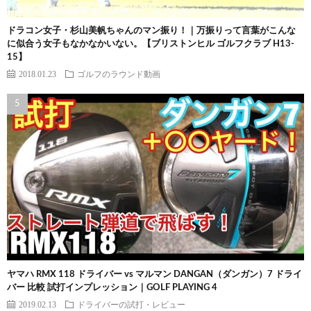
ドラコン女子・杉山美帆ちゃんのマン振り！｜万振りって言葉がこんな
に似合う女子もなかなかいない。【ブリストンヒル ゴルフクラブ H13-
15】
2018.01.23
ゴルフのラウンド動画
ヤマハ RMX 118 ドライバー vs マルマン DANGAN（ダンガン）7 ドライ
バー 比較 試打インプレッション｜GOLF PLAYING 4
2019.02.13
ドライバーの試打・レビュー