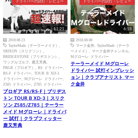
ドライバーの試打・レビュー
ドライバーの試打・レビュー
11:21
6:18
2018.08.23
2018.08.08
TaylorMade（テーラーメイド）
,
マーク金井
,
TaylorMade（テーラ
SRIXON（スリクソン）
,
ーメイド）
,
マーク金井チャンネル
,
BRIDGESTONE（ブリヂストン）
,
Mグローレ ドライバー
ワッグルゴルフ
,
鹿又芳典
,
テーラーメイド Mグローレ
PRGR（プロギア）
,
RS ドライバー
,
ドライバー 試打インプレッシ
RS-F ドライバー
,
TOUR B XD-3
ョン｜クラブアナリスト マー
ドライバー
,
Mグローレ ドライバー
,
ク金井
Z585 ドライバー
,
Z785 ドライバー
プロギア RS/RS-F｜ブリヂス
トン TOUR B XD-3｜スリク
ソン Z585/Z785｜テーラー
メイド Mグローレ｜ドライバ
ー 試打｜クラブフィッター
鹿又芳典