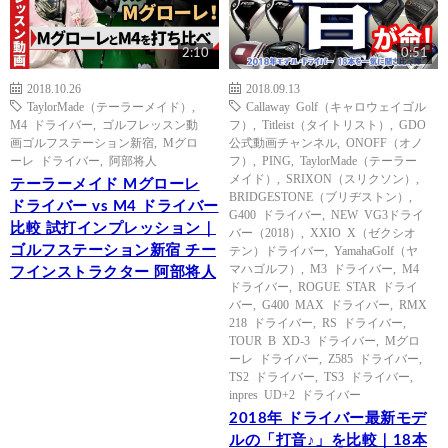
2:10
0:51
2018.10.26
2018.09.13
TaylorMade（テーラーメイド）
,
Callaway Golf（キャロウェイゴル
M4 ドライバー
,
ゴルフレッスン動
フ）
,
Titleist（タイトリスト）
,
GDO
画ゴルフステーション新宿
,
Mグロ
公式動画チャンネル
,
ONOFF（オノ
ーレ ドライバー
,
阿部将人
フ）
,
PING
,
TaylorMade（テーラー
メイド）
,
SRIXON（スリクソン）
,
テーラーメイド Mグローレ
BRIDGESTONE（ブリヂストン）
,
ドライバー vs M4 ドライバー
G400 ドライバー
,
NEW VG3ドライ
比較 試打インプレッション｜
バー（2018）
,
XXIO X（ゼクシオ
ゴルフステーション新宿 チー
テン）ドライバー
,
YamahaGolf（ヤ
マハゴルフ）
,
M3 ドライバー
,
M4
フインストラクター 阿部将人
ドライバー
,
ROGUE STAR ドライ
バー
,
G400 MAX ドライバー
,
RMX
218 ドライバー
,
RS ドライバー
,
TOUR B XD-3 ドライバー
,
Mグロ
ーレ ドライバー
,
Z585 ドライバー
,
TS2 ドライバー
,
TS3 ドライバー
,
inpres UD+2 ドライバー
2018年 ドライバー最新モデ
ルの「打音♪」を比較｜18本