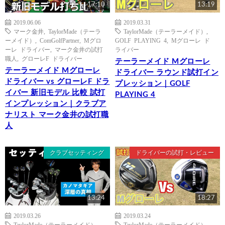
17:10
13:19
2019.06.06
2019.03.31
マーク金井
,
TaylorMade（テーラ
TaylorMade（テーラーメイド）
,
ーメイド）
,
ComGolfPartner
,
Mグロ
GOLF PLAYING 4
,
Mグローレ ド
ーレ ドライバー
,
マーク金井の試打
ライバー
職人
,
グローレF ドライバー
テーラーメイド Mグローレ
テーラーメイド Mグローレ
ドライバー ラウンド試打イン
ドライバー vs グローレF ドラ
プレッション｜GOLF
イバー 新旧モデル 比較 試打
PLAYING 4
インプレッション｜クラブア
ナリスト マーク金井の試打職
人
クラブセッティング
ドライバーの試打・レビュー
13:24
18:27
2019.03.26
2019.03.24
TaylorMade（テーラーメイド）
,
TaylorMade（テーラーメイド）
,