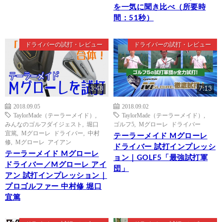
を一気に聞き比べ（所要時
間：51秒）
ドライバーの試打・レビュー
ドライバーの試打・レビュー
3:48
7:13
2018.09.05
2018.09.02
TaylorMade（テーラーメイド）
,
TaylorMade（テーラーメイド）
,
みんなのゴルフダイジェスト
,
堀口
ゴルフ5
,
Mグローレ ドライバー
宜篤
,
Mグローレ ドライバー
,
中村
テーラーメイド Mグローレ
修
,
Mグローレ アイアン
ドライバー 試打インプレッシ
テーラーメイド Mグローレ
ョン｜GOLF5「最強試打軍
ドライバー／Mグローレ アイ
団」
アン 試打インプレッション｜
プロゴルファー 中村修 堀口
宜篤