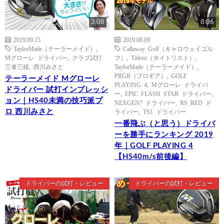
3:08
8:06
2019.09.15
2019.08.09
TaylorMade（テーラーメイド）
,
Callaway Golf（キャロウェイゴル
Mグローレ ドライバー
,
クラブ試打
フ）
,
Titleist（タイトリスト）
,
三者三様
,
西川みさと
TaylorMade（テーラーメイド）
,
PRGR（プロギア）
,
GOLF
テーラーメイド Mグローレ
PLAYING 4
,
Mグローレ ドライバ
ドライバー 試打インプレッシ
ー
,
EPIC FLASH STAR ドライバー
,
ョン｜HS40未満の技巧派プ
NEXGEN7 ドライバー
,
RS RED ド
ロ 西川みさと
ライバー
,
TS1 ドライバー
一番飛ぶ（と思う）ドライバ
ーを勝手にランキング 2019
年｜GOLF PLAYING 4
【HS40m/s前後編】
ドライバーの試打・レビュー
ドライバーの試打・レビュー