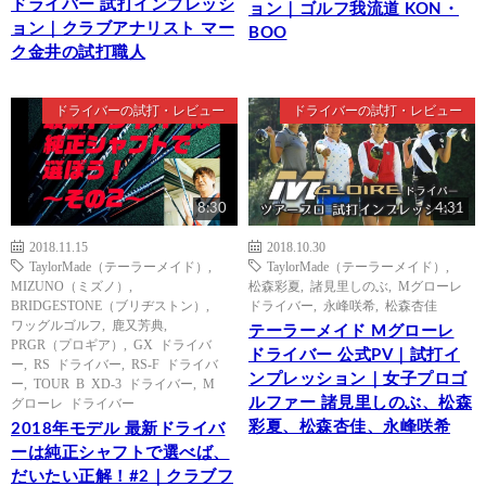
ドライバー 試打インプレッシ
ョン｜ゴルフ我流道 KON・
ョン｜クラブアナリスト マー
BOO
ク金井の試打職人
ドライバーの試打・レビュー
ドライバーの試打・レビュー
8:30
4:31
2018.11.15
2018.10.30
TaylorMade（テーラーメイド）
,
TaylorMade（テーラーメイド）
,
MIZUNO（ミズノ）
,
松森彩夏
,
諸見里しのぶ
,
Mグローレ
BRIDGESTONE（ブリヂストン）
,
ドライバー
,
永峰咲希
,
松森杏佳
ワッグルゴルフ
,
鹿又芳典
,
テーラーメイド Mグローレ
PRGR（プロギア）
,
GX ドライバ
ドライバー 公式PV｜試打イ
ー
,
RS ドライバー
,
RS-F ドライバ
ンプレッション｜女子プロゴ
ー
,
TOUR B XD-3 ドライバー
,
M
ルファー 諸見里しのぶ、松森
グローレ ドライバー
彩夏、松森杏佳、永峰咲希
2018年モデル 最新ドライバ
ーは純正シャフトで選べば、
だいたい正解！#2｜クラブフ