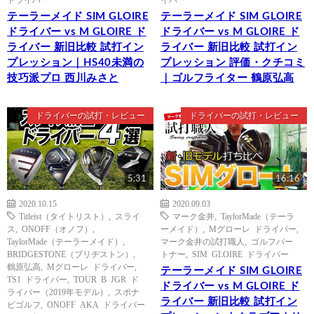
テーラーメイド SIM GLOIRE
テーラーメイド SIM GLOIRE
ドライバー vs M GLOIRE ド
ドライバー vs M GLOIRE ド
ライバー 新旧比較 試打イン
ライバー 新旧比較 試打イン
プレッション｜HS40未満の
プレッション 評価・クチコミ
技巧派プロ 西川みさと
｜ゴルフライター 鶴原弘高
ドライバーの試打・レビュー
ドライバーの試打・レビュー
5:31
16:16
2020.10.15
2020.09.03
Titleist（タイトリスト）
,
スライ
マーク金井
,
TaylorMade（テーラ
ス
,
ONOFF（オノフ）
,
ーメイド）
,
Mグローレ ドライバー
,
TaylorMade（テーラーメイド）
,
マーク金井の試打職人
,
ゴルフパー
BRIDGESTONE（ブリヂストン）
,
トナー
,
SIM GLOIRE ドライバー
鶴原弘高
,
Mグローレ ドライバー
,
テーラーメイド SIM GLOIRE
TS1 ドライバー
,
TOUR B JGR ド
ドライバー vs M GLOIRE ド
ライバー（2019年モデル）
,
スポナ
ライバー 新旧比較 試打イン
ビゴルフ
,
ONOFF AKA ドライバー