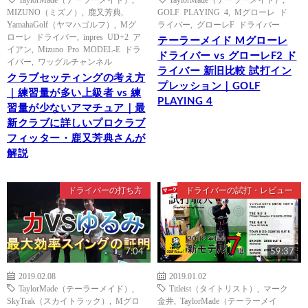
MIZUNO（ミズノ）
,
鹿又芳典
,
GOLF PLAYING 4
,
Mグローレ ド
YamahaGolf（ヤマハゴルフ）
,
Mグ
ライバー
,
グローレF ドライバー
ローレ ドライバー
,
inpres UD+2 ア
テーラーメイド Mグローレ
イアン
,
Mizuno Pro MODEL-E ドラ
ドライバー vs グローレF2 ド
イバー
,
ワッグルチャンネル
ライバー 新旧比較 試打イン
クラブセッティングの考え方
プレッション｜GOLF
｜練習量が多い上級者 vs 練
PLAYING 4
習量が少ないアマチュア｜最
新クラブに詳しいプロクラブ
フィッター・鹿又芳典さんが
解説
ドライバーの打ち方
ドライバーの試打・レビュー
7:04
59:37
2019.02.08
2019.01.02
TaylorMade（テーラーメイド）
,
Titleist（タイトリスト）
,
マーク
SkyTrak（スカイトラック）
,
Mグロ
金井
,
TaylorMade（テーラーメイ