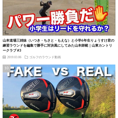
山本道場三姉妹（いつき・ちさと・もえな）と小学6年生りょうすけ君の
練習ラウンドを編集で勝手に対決風にしてみた山本師範｜山東カントリ
ークラブ #3
2019.03.06
ゴルフのラウンド動画