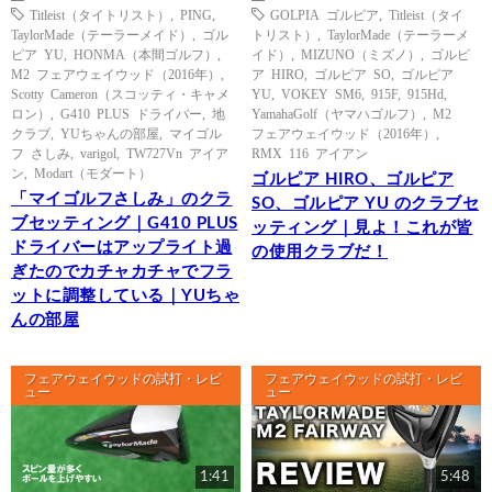
Titleist（タイトリスト）
,
PING
,
GOLPIA ゴルピア
,
Titleist（タイ
TaylorMade（テーラーメイド）
,
ゴル
トリスト）
,
TaylorMade（テーラーメ
ピア YU
,
HONMA（本間ゴルフ）
,
イド）
,
MIZUNO（ミズノ）
,
ゴルピ
M2 フェアウェイウッド（2016年）
,
ア HIRO
,
ゴルピア SO
,
ゴルピア
Scotty Cameron（スコッティ・キャメ
YU
,
VOKEY SM6
,
915F
,
915Hd
,
ロン）
,
G410 PLUS ドライバー
,
地
YamahaGolf（ヤマハゴルフ）
,
M2
クラブ
,
YUちゃんの部屋
,
マイゴル
フェアウェイウッド（2016年）
,
フ さしみ
,
varigol
,
TW727Vn アイア
RMX 116 アイアン
ン
,
Modart（モダート）
ゴルピア HIRO、ゴルピア
「マイゴルフさしみ」のクラ
SO、ゴルピア YU のクラブセ
ブセッティング｜G410 PLUS
ッティング｜見よ！これが皆
ドライバーはアップライト過
の使用クラブだ！
ぎたのでカチャカチャでフラ
ットに調整している｜YUちゃ
んの部屋
フェアウェイウッドの試打・レビ
フェアウェイウッドの試打・レビ
ュー
ュー
1:41
5:48