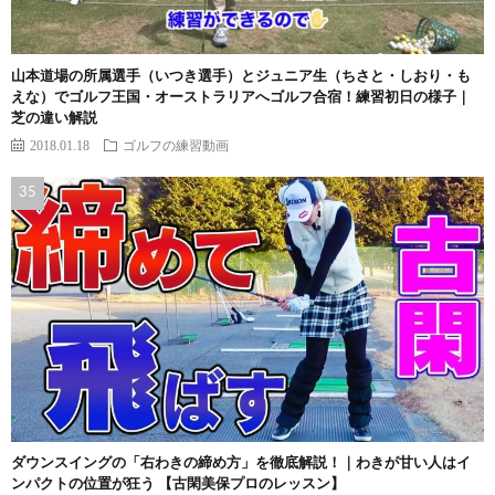
山本道場の所属選手（いつき選手）とジュニア生（ちさと・しおり・も
えな）でゴルフ王国・オーストラリアへゴルフ合宿！練習初日の様子｜
芝の違い解説
2018.01.18
ゴルフの練習動画
ダウンスイングの「右わきの締め方」を徹底解説！｜わきが甘い人はイ
ンパクトの位置が狂う 【古閑美保プロのレッスン】