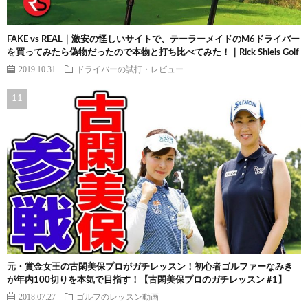
FAKE vs REAL｜激安の怪しいサイトで、テーラーメイドのM6ドライバー
を買ってみたら偽物だったので本物と打ち比べてみた！｜Rick Shiels Golf
2019.10.31
ドライバーの試打・レビュー
元・賞金女王の古閑美保プロがガチレッスン！初心者ゴルファーなみき
が年内100切りを本気で目指す！【古閑美保プロのガチレッスン #1】
2018.07.27
ゴルフのレッスン動画