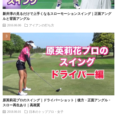
新井淳の見るだけで上手くなるスローモーションスイング｜正面アング
ルと背面アングル
2016.06.06
アイアンの打ち方
原英莉花プロのスイング｜ドライバーショット｜後方・正面アングル・
スロー再生あり｜高画質
2018.06.01
日本のトッププロ・女子