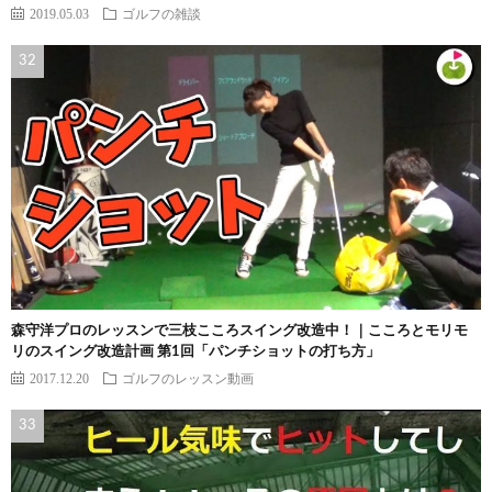
2019.05.03
ゴルフの雑談
森守洋プロのレッスンで三枝こころスイング改造中！｜こころとモリモ
リのスイング改造計画 第1回「パンチショットの打ち方」
2017.12.20
ゴルフのレッスン動画