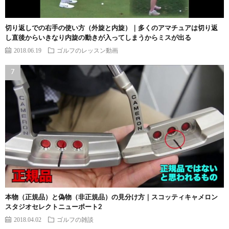
切り返しでの右手の使い方（外旋と内旋）｜多くのアマチュアは切り返
し直後からいきなり内旋の動きが入ってしまうからミスが出る
2018.06.19
ゴルフのレッスン動画
本物（正規品）と偽物（非正規品）の見分け方｜スコッティキャメロン
スタジオセレクトニューポート2
2018.04.02
ゴルフの雑談