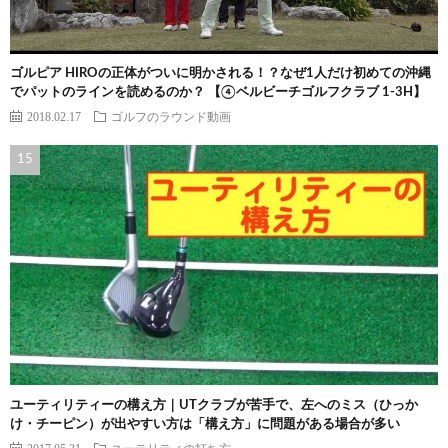
ゴルピア HIROの正体がついに明かされる！？なぜ1人だけ初めての沖縄
でパットのラインを読めるのか？ 【④ベルビーチゴルフクラブ 1-3H】
2018.02.17
ゴルフのラウンド動画
ユーティリティーの構え方｜UTクラブが苦手で、左へのミス（ひっか
け・チーピン）が出やすい方は「構え方」に問題がある場合が多い
2017.05.31
ユーテリティの打ち方