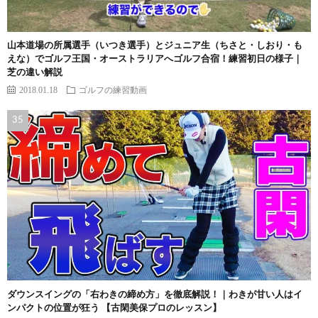
山本道場の所属選手（いつき選手）とジュニア生（ちさと・しおり・も
えな）でゴルフ王国・オーストラリアへゴルフ合宿！練習初日の様子｜
芝の違い解説
2018.01.18
ゴルフの練習動画
ダウンスイングの「右わきの締め方」を徹底解説！｜わきが甘い人はイ
ンパクトの位置が狂う 【古閑美保プロのレッスン】