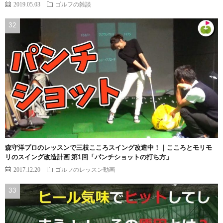
2019.05.03
ゴルフの雑談
森守洋プロのレッスンで三枝こころスイング改造中！｜こころとモリモ
リのスイング改造計画 第1回「パンチショットの打ち方」
2017.12.20
ゴルフのレッスン動画