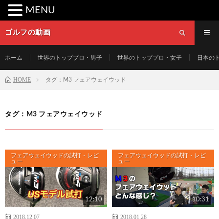
MENU
ゴルフの動画
ホーム
世界のトッププロ・男子
世界のトッププロ・女子
日本の
HOME
タグ：M3 フェアウェイウッド
タグ：M3 フェアウェイウッド
フェアウェイウッドの試打・レビ
フェアウェイウッドの試打・レビ
ュー
ュー
12:10
10:31
2018.12.07
2018.01.28