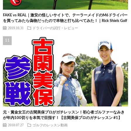
FAKE vs REAL｜激安の怪しいサイトで、テーラーメイドのM6ドライバー
を買ってみたら偽物だったので本物と打ち比べてみた！｜Rick Shiels Golf
2019.10.31
ドライバーの試打・レビュー
元・賞金女王の古閑美保プロがガチレッスン！初心者ゴルファーなみき
が年内100切りを本気で目指す！【古閑美保プロのガチレッスン #1】
2018.07.27
ゴルフのレッスン動画