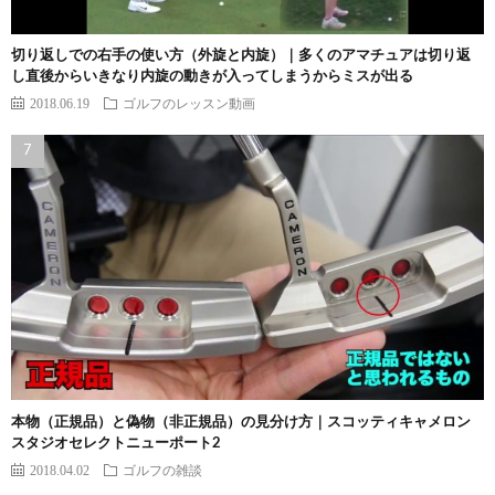
切り返しでの右手の使い方（外旋と内旋）｜多くのアマチュアは切り返
し直後からいきなり内旋の動きが入ってしまうからミスが出る
2018.06.19
ゴルフのレッスン動画
本物（正規品）と偽物（非正規品）の見分け方｜スコッティキャメロン
スタジオセレクトニューポート2
2018.04.02
ゴルフの雑談