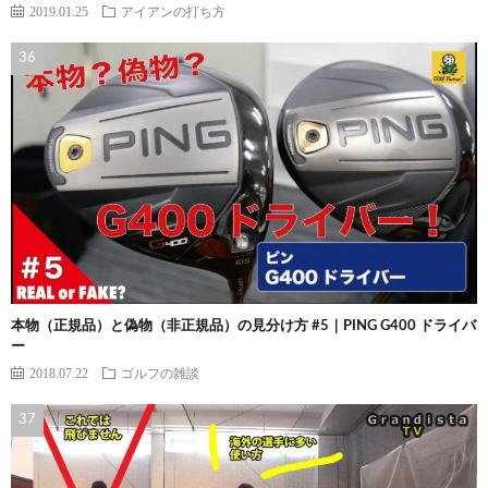
2019.01.25
アイアンの打ち方
本物（正規品）と偽物（非正規品）の見分け方 #5｜PING G400 ドライバ
ー
2018.07.22
ゴルフの雑談