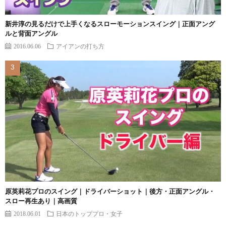
新井淳の見るだけで上手くなるスローモーションスイング｜正面アング
ルと背面アングル
2016.06.06
アイアンの打ち方
原英莉花プロのスイング｜ドライバーショット｜後方・正面アングル・
スロー再生あり｜高画質
2018.06.01
日本のトッププロ・女子