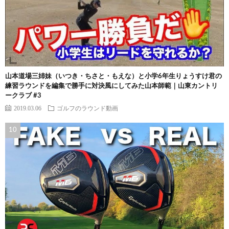
山本道場三姉妹（いつき・ちさと・もえな）と小学6年生りょうすけ君の
練習ラウンドを編集で勝手に対決風にしてみた山本師範｜山東カントリ
ークラブ #3
2019.03.06
ゴルフのラウンド動画