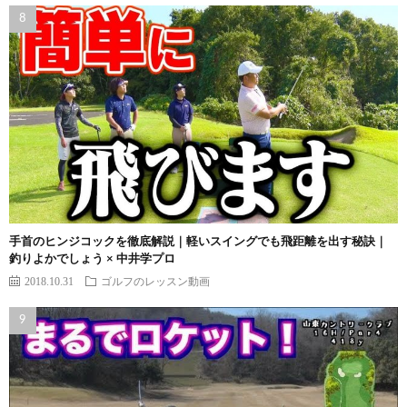
手首のヒンジコックを徹底解説｜軽いスイングでも飛距離を出す秘訣｜
釣りよかでしょう × 中井学プロ
2018.10.31
ゴルフのレッスン動画