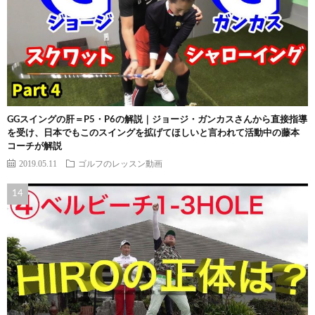
GGスイングの肝＝P5・P6の解説｜ジョージ・ガンカスさんから直接指導
を受け、日本でもこのスイングを拡げてほしいと言われて活動中の藤本
コーチが解説
2019.05.11
ゴルフのレッスン動画