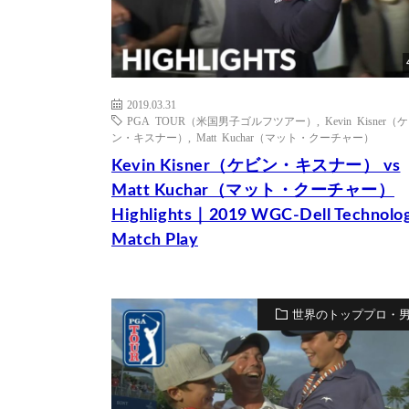
2019.03.31
PGA TOUR（米国男子ゴルフツアー）
,
Kevin Kisner（
ン・キスナー）
,
Matt Kuchar（マット・クーチャー）
Kevin Kisner（ケビン・キスナー） vs
Matt Kuchar（マット・クーチャー）
Highlights｜2019 WGC-Dell Technolog
Match Play
世界のトッププロ・