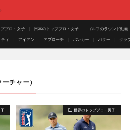
ト
ッププロ・女子
日本のトッププロ・女子
ゴルフのラウンド動画
リティ
アイアン
アプローチ
バンカー
パター
クラ
・クーチャー）
男子
世界のトッププロ・男子