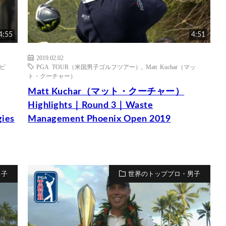
4:55
4:51
2019.02.02
ケビ
PGA TOUR（米国男子ゴルフツアー）
,
Matt Kuchar（マッ
ト・クーチャー）
Matt Kuchar（マット・クーチャー）
Highlights｜Round 3｜Waste
ies
Management Phoenix Open 2019
男子
世界のトッププロ・男子