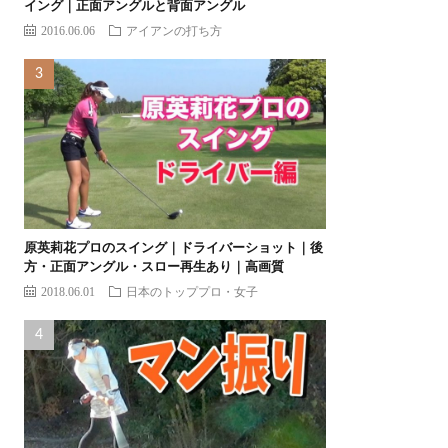
イング｜正面アングルと背面アングル
2016.06.06
アイアンの打ち方
原英莉花プロのスイング｜ドライバーショット｜後
方・正面アングル・スロー再生あり｜高画質
2018.06.01
日本のトッププロ・女子