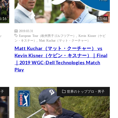
5:16
11:48
2019.03.31
ッ
European Tour（欧州男子ゴルフツアー）
,
Kevin Kisner（ケビ
ン・キスナー）
,
Matt Kuchar（マット・クーチャー）
Matt Kuchar（マット・クーチャー） vs
Kevin Kisner（ケビン・キスナー）｜Final
｜2019 WGC-Dell Technologies Match
Play
男子
世界のトッププロ・男子