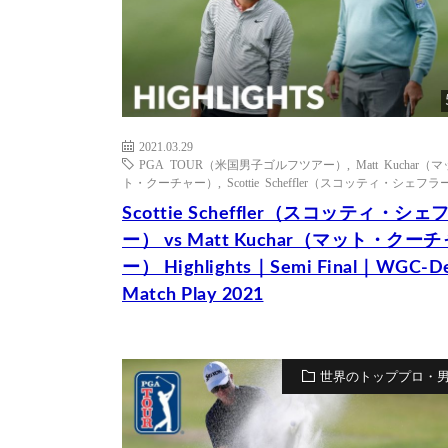
2021.03.29
PGA TOUR（米国男子ゴルフツアー）
,
Matt Kuchar（マ
ト・クーチャー）
,
Scottie Scheffler（スコッティ・シェフ
Scottie Scheffler（スコッティ・シェ
ー） vs Matt Kuchar（マット・クーチ
ー） Highlights｜Semi Final｜WGC-De
Match Play 2021
世界のトッププロ・