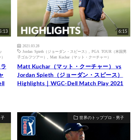
5:13
6:15
2021.03.28
ッ
Jordan Spieth（ジョーダン・スピース）
,
PGA TOUR（米国男
ラー）
子ゴルフツアー）
,
Matt Kuchar（マット・クーチャー）
フラ
Matt Kuchar（マット・クーチャー） vs
ャ
Jordan Spieth（ジョーダン・スピース）
ll
Highlights｜WGC-Dell Match Play 2021
男子
世界のトッププロ・男子