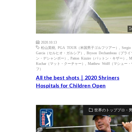
1
2020.10.13
松山英樹
,
PGA TOUR（米国男子ゴルフツアー）
,
Sergio
Garcia（セルヒオ・ガルシア）
,
Bryson Dechambeau（ブラ
ン・デシャンボー）
,
Patton Kizzire（パットン・キザー）
,
M
Kuchar（マット・クーチャー）
,
Matthew Wolff（マシュー
フ）
All the best shots｜2020 Shriners
Hospitals for Children Open
世界のトッププロ・