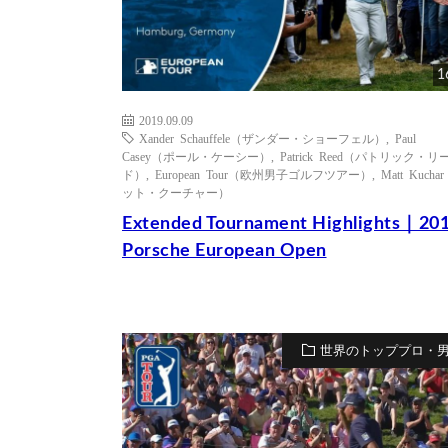
1
2019.09.09
Xander Schauffele（ザンダー・ショーフェル）
,
Paul
Casey（ポール・ケーシー）
,
Patrick Reed（パトリック・リ
ド）
,
European Tour（欧州男子ゴルフツアー）
,
Matt Kucha
ット・クーチャー）
Extended Tournament Highlights｜20
Porsche European Open
世界のトッププロ・