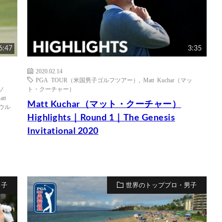
6:47
3:35
2020.02.14
PGA TOUR（米国男子ゴルフツアー）
,
Matt Kuchar（マッ
イソ
ト・クーチャー）
att
Matt Kuchar（マット・クーチャー）
・ウル
Highlights｜Round 1｜The Genesis
Invitational 2020
男子
世界のトッププロ・男子