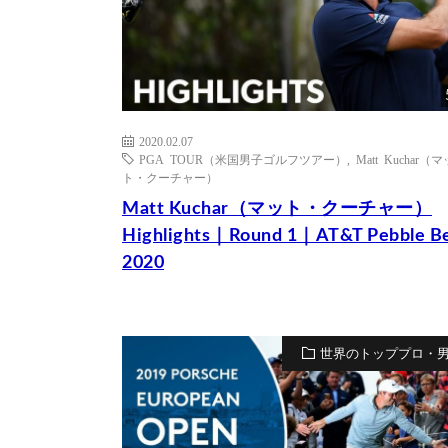
2020.02.07
PGA TOUR（米国男子ゴルフツアー）
,
Matt Kuchar（マ
ト・クーチャー）
Matt Kuchar（マット・クーチャー）
Highlights｜Round 1｜AT&T Pebble B
2020
世界のトッププロ・