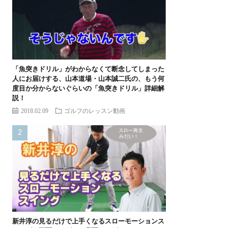
「魚突きドリル」がわからなくて断念してしまった
人にお届けする、山本道場・山本誠二氏の、もう何
度目か分からないぐらいの「魚突きドリル」詳細解
説！
2018.02.09
ゴルフのレッスン動画
新井淳の見るだけで上手くなるスローモーションス