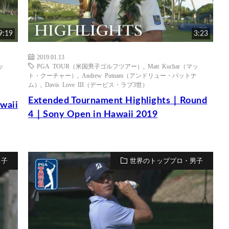
9:19
3:23
2019.01.13
ッ
PGA TOUR（米国男子ゴルフツアー）
,
Matt Kuchar（マッ
ト・クーチャー）
,
Andrew Putnam（アンドリュー・パットナ
ム）
,
Davis Love III（デービス・ラブ3世）
Extended Tournament Highlights｜Round
waii
4｜Sony Open in Hawaii 2019
男子
世界のトッププロ・男子