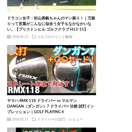
ドラコン女子・杉山美帆ちゃんのマン振り！｜万振
りって言葉がこんなに似合う女子もなかなかいな
い。【ブリストンヒル ゴルフクラブ H13-15】
2018.01.23
ゴルフのラウンド動画
ヤマハ RMX 118 ドライバー vs マルマン
DANGAN（ダンガン）7 ドライバー 比較 試打イン
プレッション｜GOLF PLAYING 4
2019.02.13
ドライバーの試打・レビュー