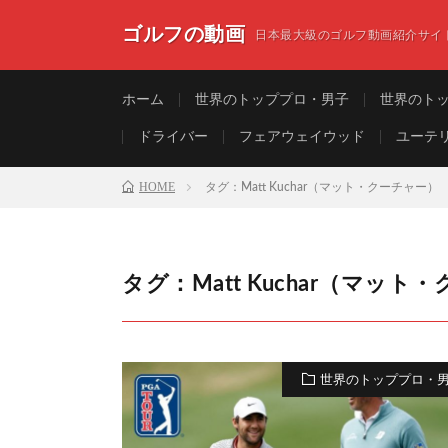
ゴルフの動画
日本最大級のゴルフ動画紹介サイ
ホーム
世界のトッププロ・男子
世界のト
ドライバー
フェアウェイウッド
ユーテ
HOME
タグ：Matt Kuchar（マット・クーチャー）
タグ：Matt Kuchar（マット
世界のトッププロ・