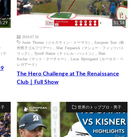
6:29
53:14
2019.07.10
Justin Thomas（ジャスティン・トーマス）
,
European Tour（欧
ー
州男子ゴルフツアー）
,
Matt Fitzpatrick（マシュー・フィッツパト
r（マ
リック）
,
Tyrrell Hatton（ティレル・ハットン）
,
Matt
Kuchar（マット・クーチャー）
,
Lucas Bjerregaard（ルーカス・ベ
レガアード）
19
The Hero Challenge at The Renaissance
Club｜Full Show
男子
世界のトッププロ・男子