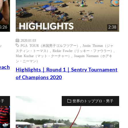
5:26
2:38
2020.01.03
ッ
PGA TOUR（米国男子ゴルフツアー）
,
Justin Thomas（ジャ
スティン・トーマス）
,
Rickie Fowler（リッキー・ファウラー）
,
Matt Kuchar（マット・クーチャー）
,
Joaquin Niemann（ホアキ
ン・ニーマン）
each
Highlights｜Round 1｜Sentry Tournament
of Champions 2020
男子
世界のトッププロ・男子