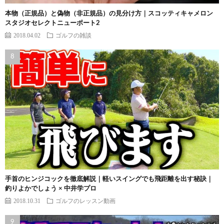
本物（正規品）と偽物（非正規品）の見分け方｜スコッティキャメロン
スタジオセレクトニューポート2
2018.04.02
ゴルフの雑談
手首のヒンジコックを徹底解説｜軽いスイングでも飛距離を出す秘訣｜
釣りよかでしょう × 中井学プロ
2018.10.31
ゴルフのレッスン動画