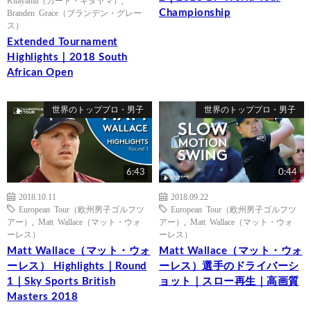
Championship
Branden Grace（ブランデン・グレー
ス）
Extended Tournament
Highlights｜2018 South
African Open
世界のトッププロ・男子
世界のトッププロ・男子
6:43
0:44
2018.10.11
2018.09.22
European Tour（欧州男子ゴルフツ
European Tour（欧州男子ゴルフツ
アー）
,
Matt Wallace（マット・ウォ
アー）
,
Matt Wallace（マット・ウォ
ーレス）
ーレス）
Matt Wallace（マット・ウォ
Matt Wallace（マット・ウォ
ーレス） Highlights｜Round
ーレス）選手のドライバーシ
1｜Sky Sports British
ョット｜スロー再生｜高画質
Masters 2018