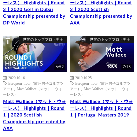
ーレス） Highlights｜Round
ーレス） Highlights｜Round
3｜2020 Golf in Dubai
3｜2020 Scottish
Championship presented by
Championship presented by
DP World
AXA
世界のトッププロ・男子
世界のトッププロ・男子
6:52
7:15
2020.10.16
2019.10.25
European Tour（欧州男子ゴルフツ
European Tour（欧州男子ゴルフツ
アー）
,
Matt Wallace（マット・ウォ
アー）
,
Matt Wallace（マット・ウォ
ーレス）
ーレス）
Matt Wallace（マット・ウォ
Matt Wallace（マット・ウォ
ーレス） Highlights｜Round
ーレス） Highlights｜Round
1｜2020 Scottish
1｜Portugal Masters 2019
Championship presented by
AXA