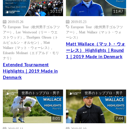
10:11
11:47
2019.05.26
2019.05.23
European Tour（欧州男子ゴルフツ
European Tour（欧州男子ゴルフツ
アー）
,
Lee Westwood（リー・ウエ
アー）
,
Matt Wallace（マット・ウォ
ストウッド）
,
Thorbjørn Olesen（ト
ーレス）
ルビョルン・オルセン）
,
Matt
Matt Wallace（マット・ウォ
Wallace（マット・ウォーレス）
,
ーレス） Highlights｜Round
Edoardo Molinari（エドアルド・モリ
1｜2019 Made in Denmark
ナリ）
Extended Tournament
Highlights｜2019 Made in
Denmark
世界のトッププロ・男子
世界のトッププロ・男子
8:01
7:44
2019.05.11
2019.05.10