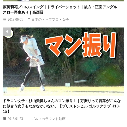
原英莉花プロのスイング｜ドライバーショット｜後方・正面アングル・
スロー再生あり｜高画質
2018.06.01
日本のトッププロ・女子
ドラコン女子・杉山美帆ちゃんのマン振り！｜万振りって言葉がこんな
に似合う女子もなかなかいない。【ブリストンヒル ゴルフクラブ H13-
15】
2018.01.23
ゴルフのラウンド動画