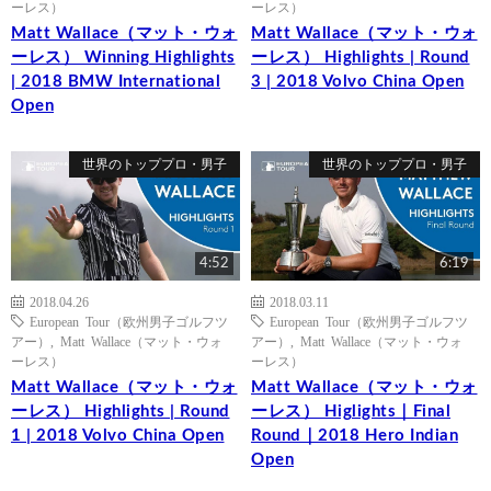
ーレス）
ーレス）
Matt Wallace（マット・ウォ
Matt Wallace（マット・ウォ
ーレス） Winning Highlights
ーレス） Highlights | Round
| 2018 BMW International
3 | 2018 Volvo China Open
Open
世界のトッププロ・男子
世界のトッププロ・男子
4:52
6:19
2018.04.26
2018.03.11
European Tour（欧州男子ゴルフツ
European Tour（欧州男子ゴルフツ
アー）
,
Matt Wallace（マット・ウォ
アー）
,
Matt Wallace（マット・ウォ
ーレス）
ーレス）
Matt Wallace（マット・ウォ
Matt Wallace（マット・ウォ
ーレス） Highlights | Round
ーレス） Higlights｜Final
1 | 2018 Volvo China Open
Round｜2018 Hero Indian
Open