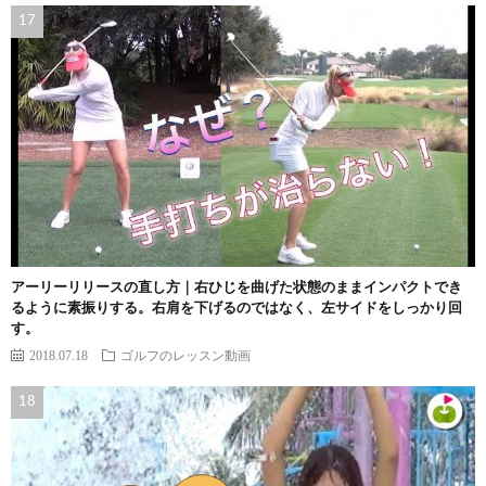
アーリーリリースの直し方｜右ひじを曲げた状態のままインパクトでき
るように素振りする。右肩を下げるのではなく、左サイドをしっかり回
す。
2018.07.18
ゴルフのレッスン動画