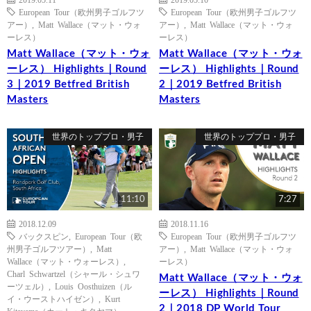
European Tour（欧州男子ゴルフツ
European Tour（欧州男子ゴルフツ
アー）
,
Matt Wallace（マット・ウォ
アー）
,
Matt Wallace（マット・ウォ
ーレス）
ーレス）
Matt Wallace（マット・ウォ
Matt Wallace（マット・ウォ
ーレス） Highlights｜Round
ーレス） Highlights｜Round
3｜2019 Betfred British
2｜2019 Betfred British
Masters
Masters
世界のトッププロ・男子
世界のトッププロ・男子
11:10
7:27
2018.12.09
2018.11.16
バックスピン
,
European Tour（欧
European Tour（欧州男子ゴルフツ
州男子ゴルフツアー）
,
Matt
アー）
,
Matt Wallace（マット・ウォ
Wallace（マット・ウォーレス）
,
ーレス）
Charl Schwartzel（シャール・シュワ
Matt Wallace（マット・ウォ
ーツェル）
,
Louis Oosthuizen（ル
ーレス） Highlights｜Round
イ・ウーストハイゼン）
,
Kurt
2｜2018 DP World Tour
Kitayama（カート・キタヤマ）
,