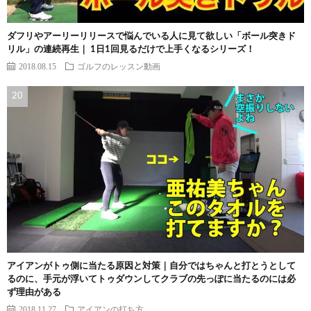
ダフリやアーリーリリースで悩んでいる人に見て欲しい「ボール突きド
リル」の連続再生｜ 1日1回見るだけで上手くなるシリーズ！
2018.08.15
ゴルフのレッスン動画
アイアンがトゥ側に当たる原因と対策｜自分ではちゃんと打とうとして
るのに、手元が浮いてトゥダウンしてクラブの先っぽに当たるのには必
ず理由がある
2018.11.27
アイアンの打ち方