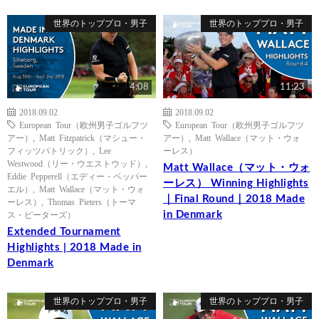
世界のトッププロ・男子
世界のトッププロ・男子
4:08
11:23
2018.09.02
2018.09.02
European Tour（欧州男子ゴルフツ
European Tour（欧州男子ゴルフツ
アー）
,
Matt Fitzpatrick（マシュー・
アー）
,
Matt Wallace（マット・ウォ
フィッツパトリック）
,
Lee
ーレス）
Westwood（リー・ウエストウッド）
,
Matt Wallace（マット・ウォ
Eddie Pepperell（エディー・ペッパー
ーレス） Winning Highlights
エル）
,
Matt Wallace（マット・ウォ
｜Final Round｜2018 Made
ーレス）
,
Thomas Pieters（トーマ
in Denmark
ス・ピーターズ）
Extended Tournament
Highlights | 2018 Made in
Denmark
世界のトッププロ・男子
世界のトッププロ・男子