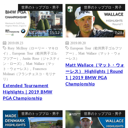
世界のトッププロ・男子
世界のトッププロ・男子
15:12
7:29
2019.09.23
2019.09.20
Rory McIlroy（ローリー・マキロ
European Tour（欧州男子ゴルフツ
イ）
,
European Tour（欧州男子ゴル
アー）
,
Matt Wallace（マット・ウォ
フツアー）
,
Justin Rose（ジャスティ
ーレス）
ン・ローズ）
,
Matt Wallace（マッ
Matt Wallace（マット・ウォ
ト・ウォーレス）
,
Francesco
ーレス） Highlights｜Round
Molinari（フランチェスコ・モリナ
1｜2019 BMW PGA
リ）
Championship
Extended Tournament
Highlights｜2019 BMW
PGA Championship
世界のトッププロ・男子
世界のトッププロ・男子