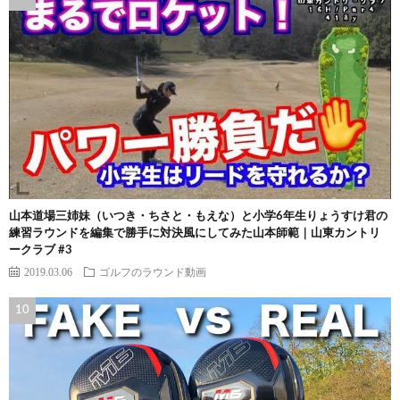
山本道場三姉妹（いつき・ちさと・もえな）と小学6年生りょうすけ君の
練習ラウンドを編集で勝手に対決風にしてみた山本師範｜山東カントリ
ークラブ #3
2019.03.06
ゴルフのラウンド動画