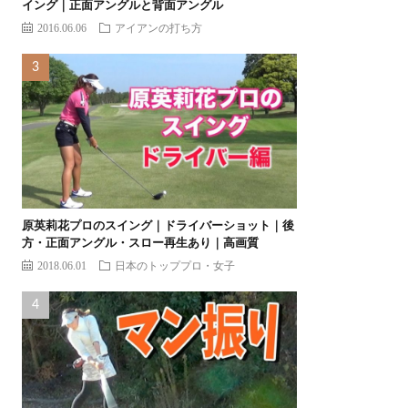
イング｜正面アングルと背面アングル
2016.06.06
アイアンの打ち方
原英莉花プロのスイング｜ドライバーショット｜後
方・正面アングル・スロー再生あり｜高画質
2018.06.01
日本のトッププロ・女子