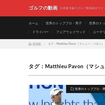
ゴルフの動画
日本最大級のゴルフ動画紹介サイ
ホーム
世界のトッププロ・男子
世界のト
ドライバー
フェアウェイウッド
ユーテ
HOME
タグ：Matthieu Pavon（マシュー・パボン）
タグ：Matthieu Pavon（
世界のトッププロ・