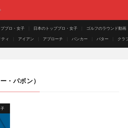
ト
ッププロ・女子
日本のトッププロ・女子
ゴルフのラウンド動画
リティ
アイアン
アプローチ
バンカー
パター
クラ
マシュー・パボン）
男子