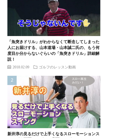
「魚突きドリル」がわからなくて断念してしまった
人にお届けする、山本道場・山本誠二氏の、もう何
度目か分からないぐらいの「魚突きドリル」詳細解
説！
2018.02.09
ゴルフのレッスン動画
新井淳の見るだけで上手くなるスローモーションス