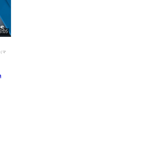
5:05
n（マ
n