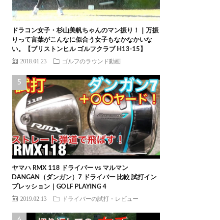
ドラコン女子・杉山美帆ちゃんのマン振り！｜万振
りって言葉がこんなに似合う女子もなかなかいな
い。【ブリストンヒル ゴルフクラブ H13-15】
2018.01.23
ゴルフのラウンド動画
ヤマハ RMX 118 ドライバー vs マルマン
DANGAN（ダンガン）7 ドライバー 比較 試打イン
プレッション｜GOLF PLAYING 4
2019.02.13
ドライバーの試打・レビュー