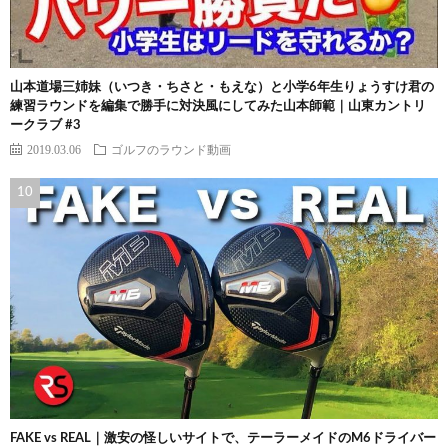
山本道場三姉妹（いつき・ちさと・もえな）と小学6年生りょうすけ君の
練習ラウンドを編集で勝手に対決風にしてみた山本師範｜山東カントリ
ークラブ #3
2019.03.06
ゴルフのラウンド動画
FAKE vs REAL｜激安の怪しいサイトで、テーラーメイドのM6ドライバー