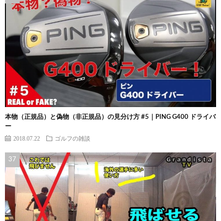
本物（正規品）と偽物（非正規品）の見分け方 #5｜PING G400 ドライバ
ー
2018.07.22
ゴルフの雑談