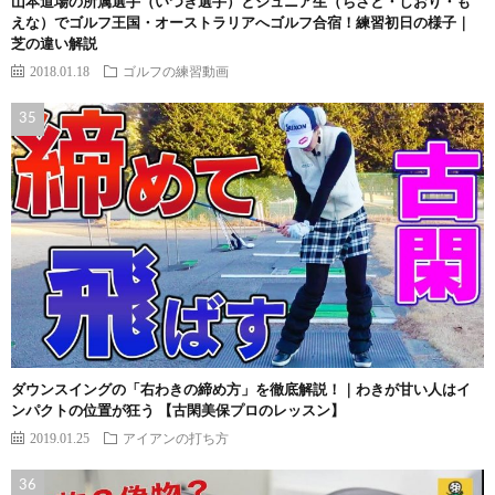
山本道場の所属選手（いつき選手）とジュニア生（ちさと・しおり・も
えな）でゴルフ王国・オーストラリアへゴルフ合宿！練習初日の様子｜
芝の違い解説
2018.01.18
ゴルフの練習動画
ダウンスイングの「右わきの締め方」を徹底解説！｜わきが甘い人はイ
ンパクトの位置が狂う 【古閑美保プロのレッスン】
2019.01.25
アイアンの打ち方