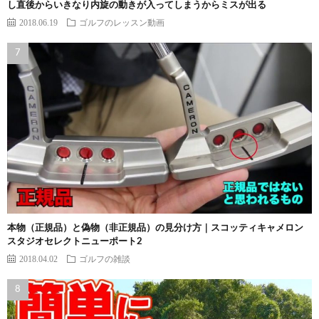
し直後からいきなり内旋の動きが入ってしまうからミスが出る
2018.06.19
ゴルフのレッスン動画
本物（正規品）と偽物（非正規品）の見分け方｜スコッティキャメロン
スタジオセレクトニューポート2
2018.04.02
ゴルフの雑談