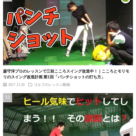
森守洋プロのレッスンで三枝こころスイング改造中！｜こころとモリモ
リのスイング改造計画 第1回「パンチショットの打ち方」
2017.12.20
ゴルフのレッスン動画