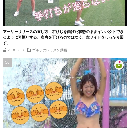
アーリーリリースの直し方｜右ひじを曲げた状態のままインパクトでき
るように素振りする。右肩を下げるのではなく、左サイドをしっかり回
す。
2018.07.18
ゴルフのレッスン動画