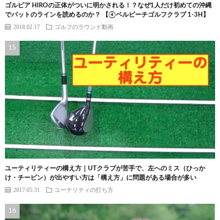
ゴルピア HIROの正体がついに明かされる！？なぜ1人だけ初めての沖縄
でパットのラインを読めるのか？ 【④ベルビーチゴルフクラブ 1-3H】
2018.02.17
ゴルフのラウンド動画
ユーティリティーの構え方｜UTクラブが苦手で、左へのミス（ひっか
け・チーピン）が出やすい方は「構え方」に問題がある場合が多い
2017.05.31
ユーテリティの打ち方