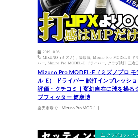
2019.10.06
MIZUNO（ミズノ）
,
筒康博
,
Mizuno Pro MODEL-S 
バー
,
Mizuno Pro MODEL-E ドライバー
,
クラブ試打 三者
Mizuno Pro MODEL-E（ミズノプロ モ
ル-E） ドライバー 試打インプレッショ
評価・クチコミ｜変幻自在に球を操る
ブフィッター 筒康博
楽天市場で「Mizuno Pro MOD […]
クラブセッティ