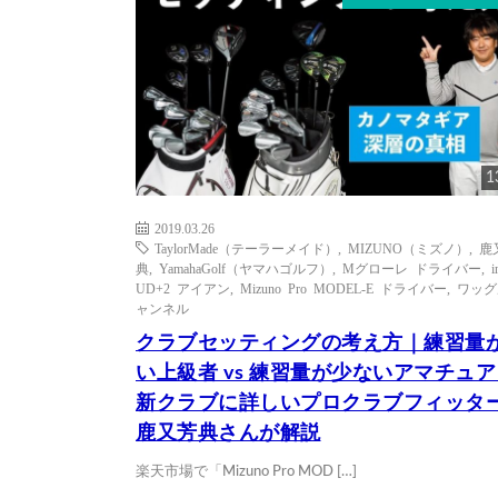
1
2019.03.26
TaylorMade（テーラーメイド）
,
MIZUNO（ミズノ）
,
鹿
典
,
YamahaGolf（ヤマハゴルフ）
,
Mグローレ ドライバー
,
i
UD+2 アイアン
,
Mizuno Pro MODEL-E ドライバー
,
ワッグ
ャンネル
クラブセッティングの考え方｜練習量
い上級者 vs 練習量が少ないアマチュ
新クラブに詳しいプロクラブフィッタ
鹿又芳典さんが解説
楽天市場で「Mizuno Pro MOD […]