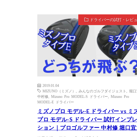
ドライバーの試打・レビ
2019.01.04
MIZUNO（ミズノ）
,
みんなのゴルフダイジェスト
,
堀口
中村修
,
Mizuno Pro MODEL-S ドライバー
,
Mizuno Pro
MODEL-E ドライバー
ミズノプロ モデル-E ドライバー vs ミ
プロ モデル-S ドライバー 試打インプ
ション｜プロゴルファー 中村修 堀口宜