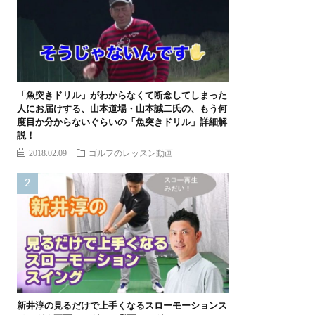
「魚突きドリル」がわからなくて断念してしまった
人にお届けする、山本道場・山本誠二氏の、もう何
度目か分からないぐらいの「魚突きドリル」詳細解
説！
2018.02.09
ゴルフのレッスン動画
新井淳の見るだけで上手くなるスローモーションス