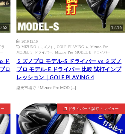
0:53
12:16
2019.12.10
 ドラ
MIZUNO（ミズノ）
,
GOLF PLAYING 4
,
Mizuno Pro
バー
MODEL-S ドライバー
,
Mizuno Pro MODEL-E ドライバー
o ド
ミズノプロ モデル-S ドライバー vs ミズノ
｜プロ
プロ モデル-E ドライバー 比較 試打インプ
レッション｜GOLF PLAYING 4
楽天市場で「Mizuno Pro MOD […]
ュー
ドライバーの試打・レビュー