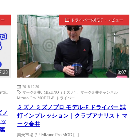
ュー
ドライバーの試打・レビュー
7:23
8:07
2018.12.30
宜篤
,
マーク金井
,
MIZUNO（ミズノ）
,
マーク金井チャンネル
,
Mizuno Pro MODEL-E ドライバー
ミズノ ミズノプロ モデル-E ドライバー 試
ズノ
打インプレッション｜クラブアナリスト マ
レッ
ーク金井
篤
楽天市場で「Mizuno Pro MOD […]