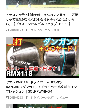
ドラコン女子・杉山美帆ちゃんのマン振り！｜万振
りって言葉がこんなに似合う女子もなかなかいな
い。【ブリストンヒル ゴルフクラブ H13-15】
2018.01.23
ゴルフのラウンド動画
ヤマハ RMX 118 ドライバー vs マルマン
DANGAN（ダンガン）7 ドライバー 比較 試打イン
プレッション｜GOLF PLAYING 4
2019.02.13
ドライバーの試打・レビュー