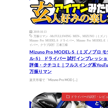
2019.10.13
万振りマン -Mr.FULLSWING MEN-
,
MIZUNO（ミズノ
Mizuno Pro MODEL-S ドライバー
,
Mizuno Pro MODEL-E
イバー
,
クラブ試打 三者三様
Mizuno Pro MODEL-S（ミズノプロ モ
ル-S） ドライバー 試打インプレッショ
評価・クチコミ｜フルスイング系YouTub
万振りマン
楽天市場で「Mizuno Pro MOD […]
ドライバーの試打・レビ