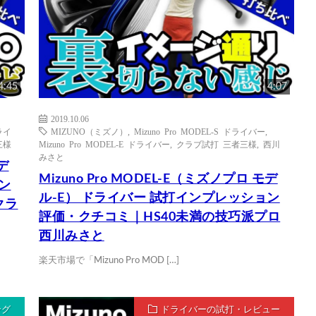
4:45
4:07
2019.10.06
ドライ
MIZUNO（ミズノ）
,
Mizuno Pro MODEL-S ドライバー
,
三様
Mizuno Pro MODEL-E ドライバー
,
クラブ試打 三者三様
,
西川
みさと
デ
Mizuno Pro MODEL-E（ミズノプロ モデ
ン
ル-E） ドライバー 試打インプレッション
クラ
評価・クチコミ｜HS40未満の技巧派プロ
西川みさと
楽天市場で「Mizuno Pro MOD […]
ング
ドライバーの試打・レビュー