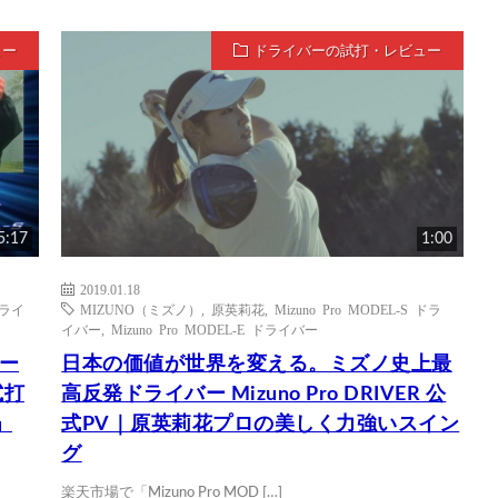
ュー
ドライバーの試打・レビュー
5:17
1:00
2019.01.18
ドライ
MIZUNO（ミズノ）
,
原英莉花
,
Mizuno Pro MODEL-S ドラ
イバー
,
Mizuno Pro MODEL-E ドライバー
バー
日本の価値が世界を変える。ミズノ史上最
試打
高反発ドライバー Mizuno Pro DRIVER 公
」
式PV｜原英莉花プロの美しく力強いスイン
グ
楽天市場で「Mizuno Pro MOD […]