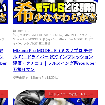
3:32
3:51
2019.10.07
）
,
万振りマン -Mr.FULLSWING MEN-
,
MIZUNO（ミズノ）
,
 ドラ
Mizuno Pro MODEL-S ドライバー
,
Mizuno Pro MODEL-E ドラ
イバー
,
クラブ試打 三者三様
デ
Mizuno Pro MODEL-E（ミズノプロ モデ
ン
ル-E） ドライバー 試打インプレッション
er
評価・クチコミ｜フルスイング系YouTuber
万振りマン
楽天市場で「Mizuno Pro MOD […]
ュー
ドライバーの試打・レビュー