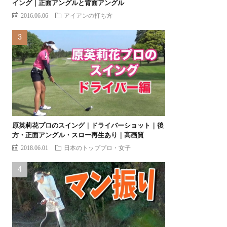
イング｜正面アングルと背面アングル
2016.06.06
アイアンの打ち方
原英莉花プロのスイング｜ドライバーショット｜後
方・正面アングル・スロー再生あり｜高画質
2018.06.01
日本のトッププロ・女子