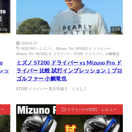
4:06
0:59
2020.01.31
MIZUNO（ミズノ）
,
Mizuno Pro MODEL-S ドライバー
,
Mizuno Pro MODEL-E ドライバー
,
ST200 ドライバー
,
小鯛竜也
o
ミズノ ST200 ドライバー vs Mizuno Pro ド
プレッ
ライバー 比較 試打インプレッション｜プロ
ゴルファー 小鯛竜也
ST200 ドライバー 楽天市場で「ミズ […]
ュー
ドライバーの試打・レビュー