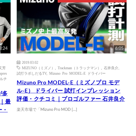
3:24
6:05
2019.03.02
又芳
MIZUNO（ミズノ）
,
Trackman（トラックマン）
,
石井良介
,
npres
試打ラボしだるTV
,
Mizuno Pro MODEL-E ドライバー
ルチ
Mizuno Pro MODEL-E（ミズノプロ モデ
ル-E） ドライバー 試打インプレッション
が多
評価・クチコミ｜プロゴルファー 石井良介
ア｜最
ー・
楽天市場で「Mizuno Pro MOD […]