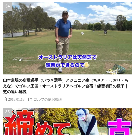
山本道場の所属選手（いつき選手）とジュニア生（ちさと・しおり・も
えな）でゴルフ王国・オーストラリアへゴルフ合宿！練習初日の様子｜
芝の違い解説
2018.01.18
ゴルフの練習動画