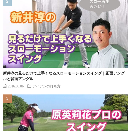
新井淳の見るだけで上手くなるスローモーションスイング｜正面アング
ルと背面アングル
2016.06.06
アイアンの打ち方