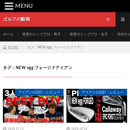
MENU
ゴルフの動画
ホーム
世界のトッププロ・男子
世界のトッププロ・女子
日本の
HOME
タグ：NEW egg フォージドアイアン
タグ：NEW egg フォージドアイアン
アイアンの試打・レビュー
アイアンの試打・レビュー
24:52
12:19
2019.12.13
2019.10.14