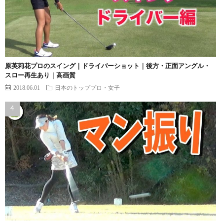
原英莉花プロのスイング｜ドライバーショット｜後方・正面アングル・
スロー再生あり｜高画質
2018.06.01
日本のトッププロ・女子