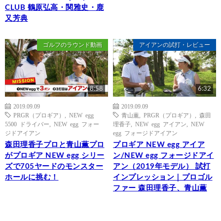
CLUB 鶴原弘高・関雅史・鹿
又芳典
ゴルフのラウンド動画
アイアンの試打・レビュー
8:58
6:32
2019.09.09
2019.09.09
PRGR（プロギア）
,
NEW egg
青山薫
,
PRGR（プロギア）
,
森田
5500 ドライバー
,
NEW egg フォー
理香子
,
NEW egg アイアン
,
NEW
ジドアイアン
egg フォージドアイアン
森田理香子プロと青山薫プロ
プロギア NEW egg アイア
がプロギア NEW egg シリー
ン/NEW egg フォージドアイ
ズで705ヤードのモンスター
アン（2019年モデル） 試打
ホールに挑む！
インプレッション｜プロゴル
ファー 森田理香子、青山薫