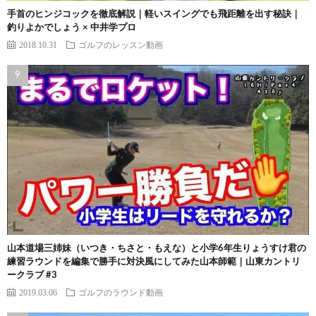
手首のヒンジコックを徹底解説｜軽いスイングでも飛距離を出す秘訣｜
釣りよかでしょう × 中井学プロ
2018.10.31
ゴルフのレッスン動画
山本道場三姉妹（いつき・ちさと・もえな）と小学6年生りょうすけ君の
練習ラウンドを編集で勝手に対決風にしてみた山本師範｜山東カントリ
ークラブ #3
2019.03.06
ゴルフのラウンド動画