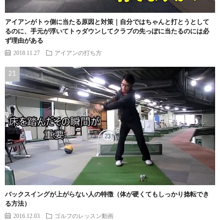
アイアンがトゥ側に当たる原因と対策｜自分ではちゃんと打とうとして
るのに、手元が浮いてトゥダウンしてクラブの先っぽに当たるのには必
ず理由がある
2018.11.27
アイアンの打ち方
バックスイングが上がらない人の特徴（体が硬くてもしっかり捻転でき
る方法）
2016.12.03
ゴルフのレッスン動画