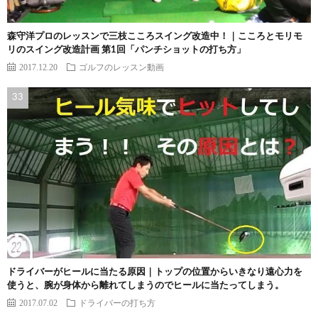
森守洋プロのレッスンで三枝こころスイング改造中！｜こころとモリモ
リのスイング改造計画 第1回「パンチショットの打ち方」
2017.12.20
ゴルフのレッスン動画
ドライバーがヒールに当たる原因｜トップの位置からいきなり遠心力を
使うと、腕が身体から離れてしまうのでヒールに当たってしまう。
2017.07.02
ドライバーの打ち方