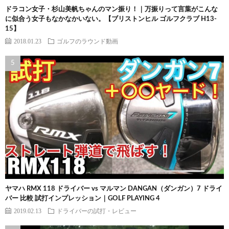
ドラコン女子・杉山美帆ちゃんのマン振り！｜万振りって言葉がこんな
に似合う女子もなかなかいない。【ブリストンヒル ゴルフクラブ H13-
15】
2018.01.23
ゴルフのラウンド動画
ヤマハ RMX 118 ドライバー vs マルマン DANGAN（ダンガン）7 ドライ
バー 比較 試打インプレッション｜GOLF PLAYING 4
2019.02.13
ドライバーの試打・レビュー