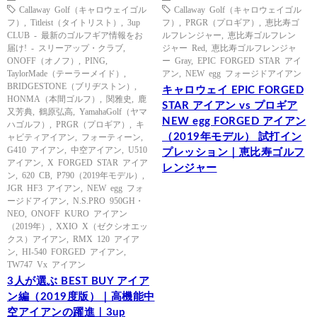
Callaway Golf（キャロウェイゴル
Callaway Golf（キャロウェイゴル
フ）
,
Titleist（タイトリスト）
,
3up
フ）
,
PRGR（プロギア）
,
恵比寿ゴ
CLUB - 最新のゴルフギア情報をお
ルフレンジャー
,
恵比寿ゴルフレン
届け! - スリーアップ・クラブ
,
ジャー Red
,
恵比寿ゴルフレンジャ
ONOFF（オノフ）
,
PING
,
ー Gray
,
EPIC FORGED STAR アイ
TaylorMade（テーラーメイド）
,
アン
,
NEW egg フォージドアイアン
BRIDGESTONE（ブリヂストン）
,
キャロウェイ EPIC FORGED
HONMA（本間ゴルフ）
,
関雅史
,
鹿
STAR アイアン vs プロギア
又芳典
,
鶴原弘高
,
YamahaGolf（ヤマ
NEW egg FORGED アイアン
ハゴルフ）
,
PRGR（プロギア）
,
キ
（2019年モデル） 試打イン
ャビティアイアン
,
フォーティーン
,
G410 アイアン
,
中空アイアン
,
U510
プレッション｜恵比寿ゴルフ
アイアン
,
X FORGED STAR アイア
レンジャー
ン
,
620 CB
,
P790（2019年モデル）
,
JGR HF3 アイアン
,
NEW egg フォ
ージドアイアン
,
N.S.PRO 950GH・
NEO
,
ONOFF KURO アイアン
（2019年）
,
XXIO X（ゼクシオエッ
クス）アイアン
,
RMX 120 アイア
ン
,
HI-540 FORGED アイアン
,
TW747 Vx アイアン
3人が選ぶ BEST BUY アイア
ン編（2019度版）｜高機能中
空アイアンの躍進｜3up