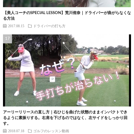
【美人コーチのSPECIAL LESSON】荒川侑奈｜ドライバーが曲がらなくな
る方法
2017.08.15
ドライバーの打ち方
アーリーリリースの直し方｜右ひじを曲げた状態のままインパクトでき
るように素振りする。右肩を下げるのではなく、左サイドをしっかり回
す。
2018.07.18
ゴルフのレッスン動画