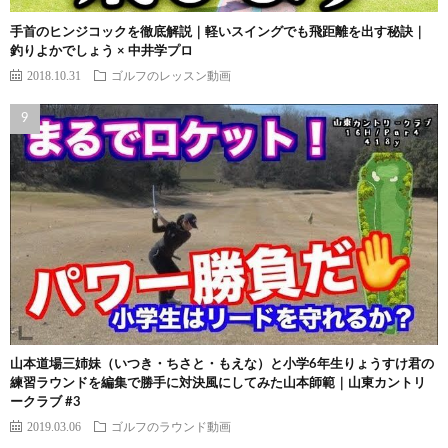
手首のヒンジコックを徹底解説｜軽いスイングでも飛距離を出す秘訣｜
釣りよかでしょう × 中井学プロ
2018.10.31
ゴルフのレッスン動画
山本道場三姉妹（いつき・ちさと・もえな）と小学6年生りょうすけ君の
練習ラウンドを編集で勝手に対決風にしてみた山本師範｜山東カントリ
ークラブ #3
2019.03.06
ゴルフのラウンド動画