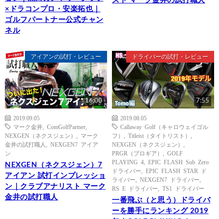
スト マーク金井の試打職人
×ドラコンプロ・安楽拓也｜
ゴルフパートナー公式チャン
ネル
アイアンの試打・レビュー
ドライバーの試打・レビュー
16:00
7:55
2019.09.05
2019.08.05
マーク金井
,
ComGolfPartner
,
Callaway Golf（キャロウェイゴル
NEXGEN（ネクスジェン）
,
マーク
フ）
,
Titleist（タイトリスト）
,
金井の試打職人
,
NEXGEN7 アイア
NEXGEN（ネクスジェン）
,
ン
PRGR（プロギア）
,
GOLF
PLAYING 4
,
EPIC FLASH Sub Zero
NEXGEN（ネクスジェン）7
ドライバー
,
EPIC FLASH STAR ド
アイアン 試打インプレッショ
ライバー
,
NEXGEN7 ドライバー
,
ン｜クラブアナリスト マーク
RS E ドライバー
,
TS1 ドライバー
金井の試打職人
一番飛ぶ（と思う）ドライバ
ーを勝手にランキング 2019