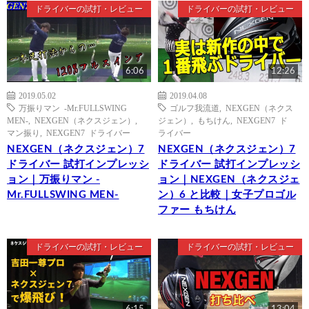
ドライバーの試打・レビュー
ドライバーの試打・レビュー
6:06
12:26
2019.05.02
2019.04.08
万振りマン -Mr.FULLSWING
ゴルフ我流道
,
NEXGEN（ネクス
MEN-
,
NEXGEN（ネクスジェン）
,
ジェン）
,
もちけん
,
NEXGEN7 ド
マン振り
,
NEXGEN7 ドライバー
ライバー
NEXGEN（ネクスジェン）7
NEXGEN（ネクスジェン）7
ドライバー 試打インプレッシ
ドライバー 試打インプレッシ
ョン｜万振りマン -
ョン｜NEXGEN（ネクスジェ
Mr.FULLSWING MEN-
ン）6 と比較｜女子プロゴル
ファー もちけん
ドライバーの試打・レビュー
ドライバーの試打・レビュー