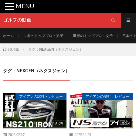
MENU
ゴルフの動画
ホーム
世界のトッププロ・男子
世界のトッププロ・女子
日本の
HOME
タグ：NEXGEN（ネクスジェン）
タグ：NEXGEN（ネクスジェン）
アイアンの試打・レビュー
アイアンの試打・レビュー
16:29
20:25
2023.02.27
2022.12.23