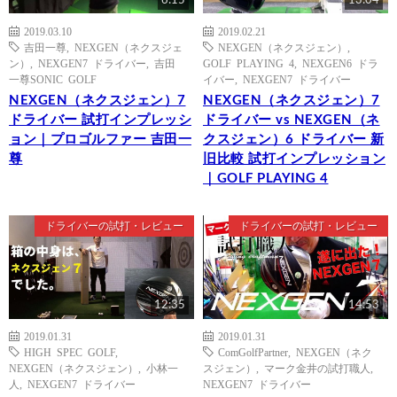
6:15
13:04
2019.03.10
2019.02.21
吉田一尊
,
NEXGEN（ネクスジェ
NEXGEN（ネクスジェン）
,
ン）
,
NEXGEN7 ドライバー
,
吉田
GOLF PLAYING 4
,
NEXGEN6 ドラ
一尊SONIC GOLF
イバー
,
NEXGEN7 ドライバー
NEXGEN（ネクスジェン）7
NEXGEN（ネクスジェン）7
ドライバー 試打インプレッシ
ドライバー vs NEXGEN（ネ
ョン｜プロゴルファー 吉田一
クスジェン）6 ドライバー 新
尊
旧比較 試打インプレッション
｜GOLF PLAYING 4
ドライバーの試打・レビュー
ドライバーの試打・レビュー
12:35
14:53
2019.01.31
2019.01.31
HIGH SPEC GOLF
,
ComGolfPartner
,
NEXGEN（ネク
NEXGEN（ネクスジェン）
,
小林一
スジェン）
,
マーク金井の試打職人
,
人
,
NEXGEN7 ドライバー
NEXGEN7 ドライバー