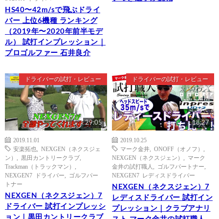
HS40〜42m/sで飛ぶドライ
バー 上位6機種 ランキング
（2019年〜2020年前半モデ
ル） 試打インプレッション｜
プロゴルファー 石井良介
ドライバーの試打・レビュー
ドライバーの試打・レビュー
29:05
18:27
2019.11.01
2019.10.25
安楽拓也
,
NEXGEN（ネクスジェ
マーク金井
,
ONOFF（オノフ）
,
ン）
,
黒田カントリークラブ
,
NEXGEN（ネクスジェン）
,
マーク
Trackman（トラックマン）
,
金井の試打職人
,
ゴルフパートナー
,
NEXGEN7 ドライバー
,
ゴルフパー
NEXGEN7 レディスドライバー
トナー
NEXGEN（ネクスジェン）7
NEXGEN（ネクスジェン）7
レディスドライバー 試打イン
ドライバー 試打インプレッシ
プレッション｜クラブアナリ
ョン｜黒田カントリークラブ