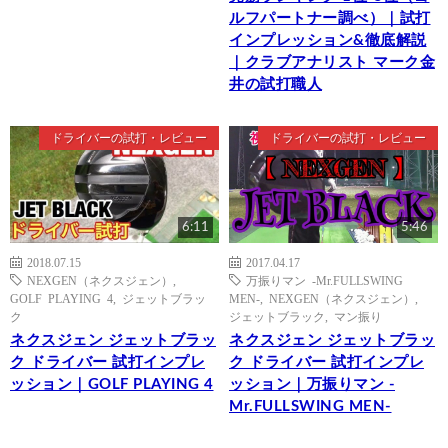
ルフパートナー調べ）｜試打
インプレッション&徹底解説
｜クラブアナリスト マーク金
井の試打職人
ドライバーの試打・レビュー
ドライバーの試打・レビュー
6:11
5:46
2018.07.15
2017.04.17
NEXGEN（ネクスジェン）
,
万振りマン -Mr.FULLSWING
GOLF PLAYING 4
,
ジェットブラッ
MEN-
,
NEXGEN（ネクスジェン）
,
ク
ジェットブラック
,
マン振り
ネクスジェン ジェットブラッ
ネクスジェン ジェットブラッ
ク ドライバー 試打インプレ
ク ドライバー 試打インプレ
ッション｜GOLF PLAYING 4
ッション｜万振りマン -
Mr.FULLSWING MEN-