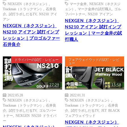
NEXGEN（ネクスジェン）
,
マーク金井
,
NEXGEN（ネクスジ
Trackman（トラックマン）
,
石井良
ェン）
,
マーク金井の試打職人
,
ゴル
介
,
試打ラボしだるTV
,
NS210 アイ
フパートナー
,
NS210 アイアン
アン
NEXGEN（ネクスジェン）
NEXGEN（ネクスジェン）
NS210 アイアン 試打インプ
NS210 アイアン 試打インプ
レッション｜マーク金井の試
レッション｜プロゴルファー
打職人
石井良介
ドライバーの試打・レビュー
フェアウェイウッドの試打・レビ
ュー
27:29
15:58
2022.05.28
2022.01.31
NEXGEN（ネクスジェン）
,
NEXGEN（ネクスジェン）
,
Trackman（トラックマン）
,
石井良
Trackman（トラックマン）
,
石井良
介
,
試打ラボしだるTV
,
ゴルフパー
介
,
試打ラボしだるTV
,
JET BLACK
トナー
,
NEXGEN NS210 ドライバ
フェアウェイウッド
ー
NEXGEN（ネクスジェン）