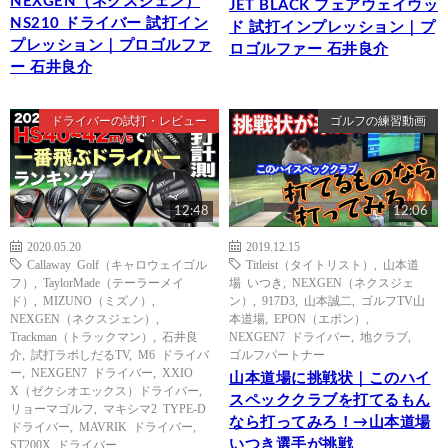
NEXGEN（ネクスジェン）
JET BLACK フェアウェイウッ
NS210 ドライバー 試打イン
ド 試打インプレッション｜プ
プレッション｜プロゴルファ
ロゴルファー 石井良介
ー 石井良介
ドライバーの試打・レビュー
ゴルフの練習動画
12:48
12:06
2020.05.20
2019.12.15
Callaway Golf（キャロウェイゴル
Titleist（タイトリスト）
,
山本道
フ）
,
TaylorMade（テーラーメイ
場 いつき
,
NEXGEN（ネクスジェ
ド）
,
MIZUNO（ミズノ）
,
ン）
,
917D3
,
山本誠二
,
ゴルフTV山
NEXGEN（ネクスジェン）
,
本道場
,
EPON（エポン）
,
Trackman（トラックマン）
,
石井良
NEXGEN7 ドライバー
,
地クラブ
,
介
,
試打ラボしだるTV
,
M6 ドライバ
ゴルフパートナー
ー
,
NEXGEN7 ドライバー
,
XXIO
山本道場に挑戦状｜このハイ
X（ゼクシオエックス）ドライバー
,
スペッククラブを打てるもん
リョーマゴルフ
,
マキシマ2 TYPE-D
なら打ってみろ！→山本道場
ドライバー
,
MAVRIK ドライバー
,
いつき選手が挑戦
ST200X ドライバー