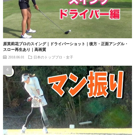
原英莉花プロのスイング｜ドライバーショット｜後方・正面アングル・
スロー再生あり｜高画質
2018.06.01
日本のトッププロ・女子