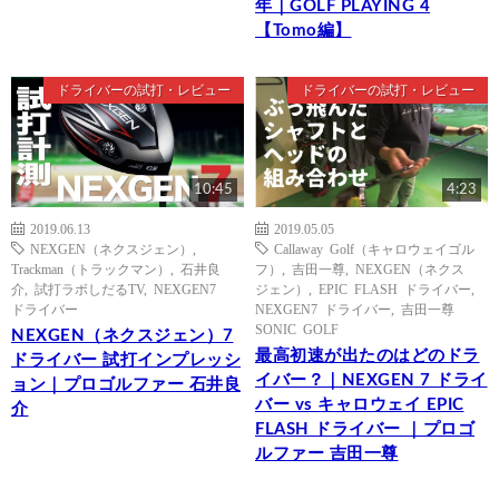
年｜GOLF PLAYING 4
【Tomo編】
ドライバーの試打・レビュー
ドライバーの試打・レビュー
10:45
4:23
2019.06.13
2019.05.05
NEXGEN（ネクスジェン）
,
Callaway Golf（キャロウェイゴル
Trackman（トラックマン）
,
石井良
フ）
,
吉田一尊
,
NEXGEN（ネクス
介
,
試打ラボしだるTV
,
NEXGEN7
ジェン）
,
EPIC FLASH ドライバー
,
ドライバー
NEXGEN7 ドライバー
,
吉田一尊
SONIC GOLF
NEXGEN（ネクスジェン）7
最高初速が出たのはどのドラ
ドライバー 試打インプレッシ
イバー？｜NEXGEN 7 ドライ
ョン｜プロゴルファー 石井良
バー vs キャロウェイ EPIC
介
FLASH ドライバー ｜プロゴ
ルファー 吉田一尊