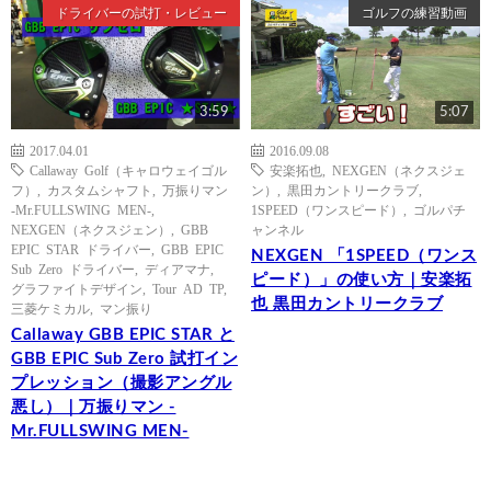
ドライバーの試打・レビュー
ゴルフの練習動画
3:59
5:07
2017.04.01
2016.09.08
Callaway Golf（キャロウェイゴル
安楽拓也
,
NEXGEN（ネクスジェ
フ）
,
カスタムシャフト
,
万振りマン
ン）
,
黒田カントリークラブ
,
-Mr.FULLSWING MEN-
,
1SPEED（ワンスピード）
,
ゴルパチ
NEXGEN（ネクスジェン）
,
GBB
ャンネル
EPIC STAR ドライバー
,
GBB EPIC
NEXGEN 「1SPEED（ワンス
Sub Zero ドライバー
,
ディアマナ
,
ピード）」の使い方｜安楽拓
グラファイトデザイン
,
Tour AD TP
,
也 黒田カントリークラブ
三菱ケミカル
,
マン振り
Callaway GBB EPIC STAR と
GBB EPIC Sub Zero 試打イン
プレッション（撮影アングル
悪し）｜万振りマン -
Mr.FULLSWING MEN-