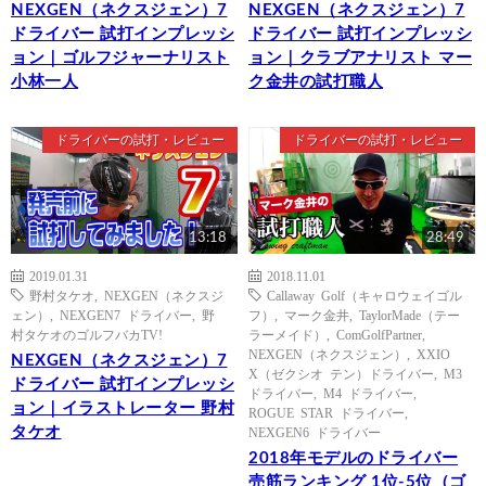
NEXGEN（ネクスジェン）7
NEXGEN（ネクスジェン）7
ドライバー 試打インプレッシ
ドライバー 試打インプレッシ
ョン｜ゴルフジャーナリスト
ョン｜クラブアナリスト マー
小林一人
ク金井の試打職人
ドライバーの試打・レビュー
ドライバーの試打・レビュー
13:18
28:49
2019.01.31
2018.11.01
野村タケオ
,
NEXGEN（ネクスジ
Callaway Golf（キャロウェイゴル
ェン）
,
NEXGEN7 ドライバー
,
野
フ）
,
マーク金井
,
TaylorMade（テー
村タケオのゴルフバカTV!
ラーメイド）
,
ComGolfPartner
,
NEXGEN（ネクスジェン）
,
XXIO
NEXGEN（ネクスジェン）7
X（ゼクシオ テン）ドライバー
,
M3
ドライバー 試打インプレッシ
ドライバー
,
M4 ドライバー
,
ョン｜イラストレーター 野村
ROGUE STAR ドライバー
,
タケオ
NEXGEN6 ドライバー
2018年モデルのドライバー
売筋ランキング 1位-5位（ゴ