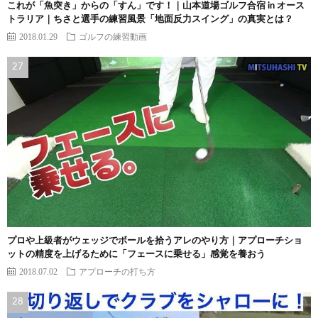
これが「魚突き」からの「すん」です！｜山本道場ゴルフ合宿 in オース
トラリア｜ちさと選手の練習風景「地面反力スイング」の真実とは？
2018.01.29
ゴルフの練習動画
プロや上級者がウェッジでボールを拾うアレのやり方｜アプローチショ
ットの精度を上げるために「フェースに乗せる」感覚を養おう
2018.07.02
アプローチの打ち方