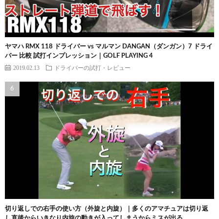
ヤマハ RMX 118 ドライバー vs マルマン DANGAN（ダンガン）7 ドライ
バー 比較 試打インプレッション｜GOLF PLAYING 4
2019.02.13
ドライバーの試打・レビュー
切り返しでの右手の使い方（外旋と内旋）｜多くのアマチュアは切り返
し直後からいきなり内旋の動きが入ってしまうからミスが出る