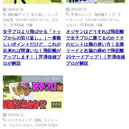
2018.05.26
2018.05.25
飛距離アップ
,
切り返し
,
トップ
手首のコック
,
飛距離アップ
,
テ
の位置
,
UUUM GOLF-ウーム ゴル
ークバック
,
UUUM GOLF-ウーム
フ-
,
芹澤信雄
,
O嬢
ゴルフ-
,
芹澤信雄
,
O嬢
女子プロより飛ばせる「トッ
オジサンはどうすれば飛距離
プからの切り返し」｜一番難
で女子プロに勝てるのか？そ
しいポイントだけど、これが
のヒントは腕の使い方｜左腰
出来れば間違いなく飛距離が
リードと右脇の締めで飛距離
アップします！｜芹澤信雄プ
20ヤードアップ！｜芹澤信雄
ロが解説
プロが解説
ゴルフのレッスン動画
4:04
2018.05.23
バックスイング
,
捻転
,
ストレッ
チ
,
フォロースルー
,
UUUM GOLF-