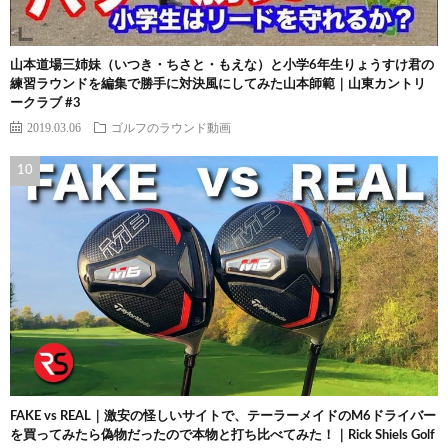
山本道場三姉妹（いつき・ちさと・もえな）と小学6年生りょうすけ君の
練習ラウンドを編集で勝手に対決風にしてみた山本師範｜山東カントリ
ークラブ #3
2019.03.06
ゴルフのラウンド動画
FAKE vs REAL｜激安の怪しいサイトで、テーラーメイドのM6ドライバー
を買ってみたら偽物だったので本物と打ち比べてみた！｜Rick Shiels Golf