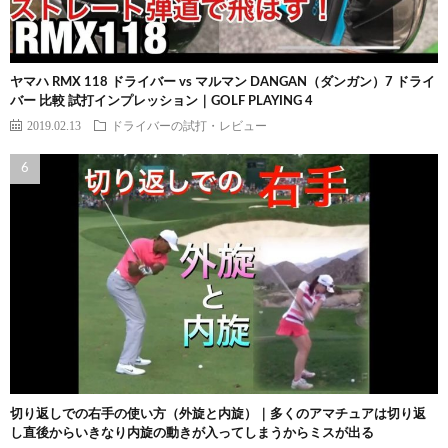
ヤマハ RMX 118 ドライバー vs マルマン DANGAN（ダンガン）7 ドライ
バー 比較 試打インプレッション｜GOLF PLAYING 4
2019.02.13
ドライバーの試打・レビュー
切り返しでの右手の使い方（外旋と内旋）｜多くのアマチュアは切り返
し直後からいきなり内旋の動きが入ってしまうからミスが出る