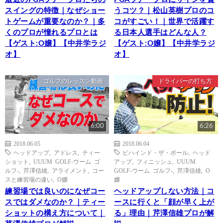
スイングの特徴｜なぜショー
うコツ？｜松山英樹プロのコ
トゲームが重要なのか？｜多
コがすごい！｜世界で活躍す
くのプロが憧れるプロとは
る日本人選手はどんな人？
【ゲスト:O嬢】【中井学ラジ
【ゲスト:O嬢】【中井学ラジ
オ】
オ】
ゴルフのレッスン動画
ドライバーの打ち方
6:00
6:26
2018.06.05
2018.06.04
ヘッドアップ
,
アドレス
,
ティー
ビハインド・ザ・ボール
,
ヘッド
ショット
,
UUUM GOLF-ウーム ゴ
アップ
,
フィニッシュ
,
UUUM
ルフ-
,
芹澤信雄
,
アライメント
,
コー
GOLF-ウーム ゴルフ-
,
芹澤信雄
,
O
スと練習場の違い
,
O嬢
嬢
練習場では良いのになぜコー
ヘッドアップしない方法｜コ
スではダメなのか？｜ティー
ースに行くと「顔が早く上が
ショットの構え方について｜
る」理由｜芹澤信雄プロが解