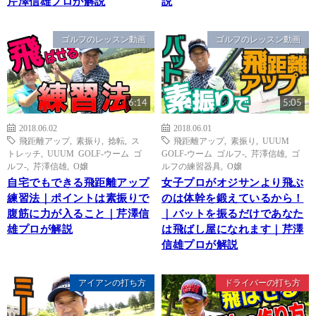
芹澤信雄プロが解説
説
ゴルフのレッスン動画
ゴルフのレッスン動画
6:14
5:05
2018.06.02
2018.06.01
飛距離アップ
,
素振り
,
捻転
,
ス
飛距離アップ
,
素振り
,
UUUM
トレッチ
,
UUUM GOLF-ウーム ゴ
GOLF-ウーム ゴルフ-
,
芹澤信雄
,
ゴ
ルフ-
,
芹澤信雄
,
O嬢
ルフの練習器具
,
O嬢
自宅でもできる飛距離アップ
女子プロがオジサンより飛ぶ
練習法｜ポイントは素振りで
のは体幹を鍛えているから！
腹筋に力が入ること｜芹澤信
｜バットを振るだけであなた
雄プロが解説
は飛ばし屋になれます｜芹澤
信雄プロが解説
アイアンの打ち方
ドライバーの打ち方