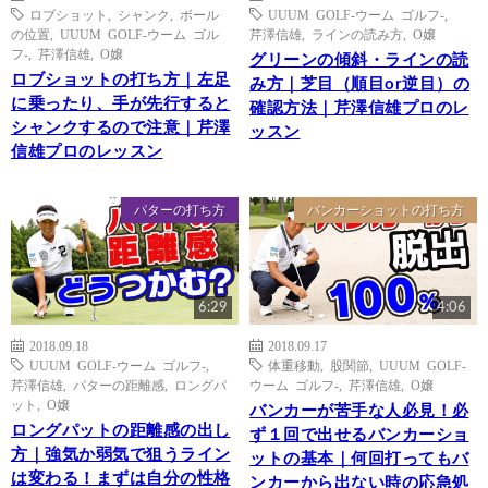
ロブショット
,
シャンク
,
ボール
UUUM GOLF-ウーム ゴルフ-
,
の位置
,
UUUM GOLF-ウーム ゴル
芹澤信雄
,
ラインの読み方
,
O嬢
フ-
,
芹澤信雄
,
O嬢
グリーンの傾斜・ラインの読
ロブショットの打ち方｜左足
み方｜芝目（順目or逆目）の
に乗ったり、手が先行すると
確認方法｜芹澤信雄プロのレ
シャンクするので注意｜芹澤
ッスン
信雄プロのレッスン
パターの打ち方
バンカーショットの打ち方
6:29
4:06
2018.09.18
2018.09.17
UUUM GOLF-ウーム ゴルフ-
,
体重移動
,
股関節
,
UUUM GOLF-
芹澤信雄
,
パターの距離感
,
ロングパ
ウーム ゴルフ-
,
芹澤信雄
,
O嬢
ット
,
O嬢
バンカーが苦手な人必見！必
ロングパットの距離感の出し
ず１回で出せるバンカーショ
方｜強気か弱気で狙うライン
ットの基本｜何回打ってもバ
は変わる！まずは自分の性格
ンカーから出ない時の応急処