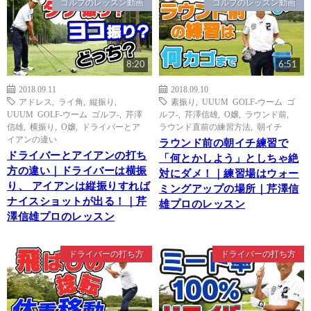
ゴルフのレッスン動画
ゴルフのレッスン動画
8:20
6:51
2018.09.11
2018.09.10
アドレス
,
ライ角
,
縦振り
,
素振り
,
UUUM GOLF-ウーム ゴ
UUUM GOLF-ウーム ゴルフ-
,
芹澤
ルフ-
,
芹澤信雄
,
O嬢
,
ラウンド前
,
信雄
,
横振り
,
O嬢
,
ドライバーとア
ラウンド直前の練習方法
,
朝イチ
イアンの違い
ラウンド前の朝イチ練習で
ドライバーとアイアンの打ち
「何とかしよう」としちゃ絶
方の違い｜ドライバーは横振
対にダメ！｜練習場はウォー
り、 アイアンは縦振りすれば
ミングアップの場所｜芹澤信
ナイスショットが出る！｜芹
雄プロのレッスン
澤信雄プロのレッスン
ドライバーの打ち方
ドライバーの打ち方