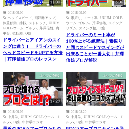
11:00
6:06
2018.09.06
2018.09.05
ヘッドスピード
,
飛距離アップ
,
素振り
,
ミート率
,
UUUM GOLF-
体重移動
,
捻転
,
ストレッチ
,
UUUM
ウーム ゴルフ-
,
芹澤信雄
,
スイング
GOLF-ウーム ゴルフ-
,
芹澤信雄
,
肩
リズム
,
スイング軸
,
O嬢
甲骨
,
捻転差
,
O嬢
ドライバーのミート率が
ドライバーとアイアンのスイ
100%上がる練習法｜素振り
ングは違う！｜ドライバーの
と同じスピードでスイングが
ヘッドスピードをUPする方法
出来ることが一番大切｜芹澤
｜芹澤信雄プロのレッスン
信雄プロが解説
ゴルフの雑談
ゴルフの雑談
17:29
16:34
2018.09.02
2018.08.29
中井学
,
UUUM GOLF-ウーム ゴ
中井学
,
UUUM GOLF-ウーム ゴ
ルフ-
,
O嬢
,
中井学ラジオ
ルフ-
,
O嬢
,
中井学ラジオ
最近のPGAツアープロたちの
PGAツアープロにサインを貰