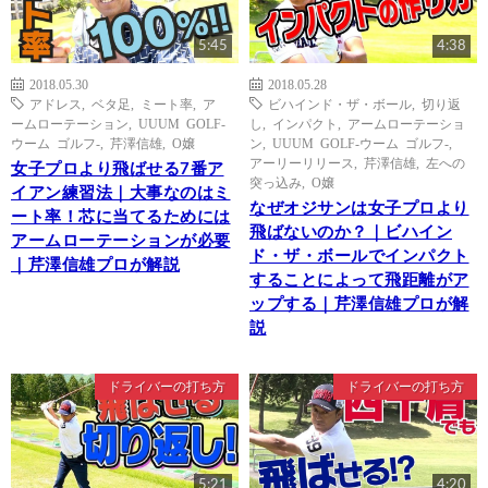
5:45
4:38
2018.05.30
2018.05.28
アドレス
,
ベタ足
,
ミート率
,
ア
ビハインド・ザ・ボール
,
切り返
ームローテーション
,
UUUM GOLF-
し
,
インパクト
,
アームローテーショ
ウーム ゴルフ-
,
芹澤信雄
,
O嬢
ン
,
UUUM GOLF-ウーム ゴルフ-
,
アーリーリリース
,
芹澤信雄
,
左への
女子プロより飛ばせる7番ア
突っ込み
,
O嬢
イアン練習法｜大事なのはミ
なぜオジサンは女子プロより
ート率！芯に当てるためには
飛ばないのか？｜ビハイン
アームローテーションが必要
ド・ザ・ボールでインパクト
｜芹澤信雄プロが解説
することによって飛距離がア
ップする｜芹澤信雄プロが解
説
ドライバーの打ち方
ドライバーの打ち方
5:21
4:20