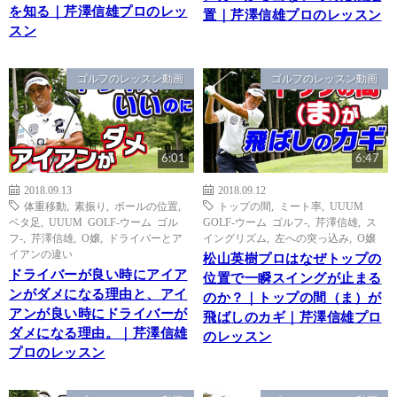
を知る｜芹澤信雄プロのレッ
置｜芹澤信雄プロのレッスン
スン
ゴルフのレッスン動画
ゴルフのレッスン動画
6:01
6:47
2018.09.13
2018.09.12
体重移動
,
素振り
,
ボールの位置
,
トップの間
,
ミート率
,
UUUM
ベタ足
,
UUUM GOLF-ウーム ゴル
GOLF-ウーム ゴルフ-
,
芹澤信雄
,
ス
フ-
,
芹澤信雄
,
O嬢
,
ドライバーとア
イングリズム
,
左への突っ込み
,
O嬢
イアンの違い
松山英樹プロはなぜトップの
ドライバーが良い時にアイア
位置で一瞬スイングが止まる
ンがダメになる理由と、アイ
のか？｜トップの間（ま）が
アンが良い時にドライバーが
飛ばしのカギ｜芹澤信雄プロ
ダメになる理由。｜芹澤信雄
のレッスン
プロのレッスン