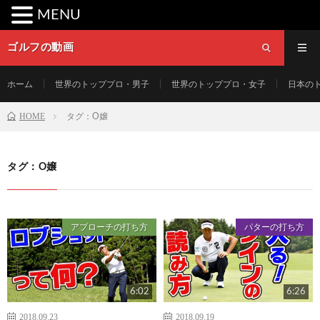
MENU
ゴルフの動画
ホーム
世界のトッププロ・男子
世界のトッププロ・女子
日本の
HOME
タグ：O嬢
タグ：O嬢
アプローチの打ち方
パターの打ち方
6:02
6:26
2018.09.23
2018.09.19