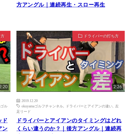
方アングル｜連続再生・スロー再生
ち方
ドライバーの打ち方
2:20
2:26
2019.12.20
maゴル
okuyamaゴルフチャンネル
,
ドライバーとアイアンの違い
,
左
足リード
ッド
ドライバーとアイアンのタイミングはどれ
アン
くらい違うのか？｜後方アングル｜連続再