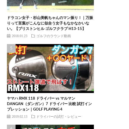
ドラコン女子・杉山美帆ちゃんのマン振り！｜万振
りって言葉がこんなに似合う女子もなかなかいな
い。【ブリストンヒル ゴルフクラブ H13-15】
2018.01.23
ゴルフのラウンド動画
ヤマハ RMX 118 ドライバー vs マルマン
DANGAN（ダンガン）7 ドライバー 比較 試打イン
プレッション｜GOLF PLAYING 4
2019.02.13
ドライバーの試打・レビュー