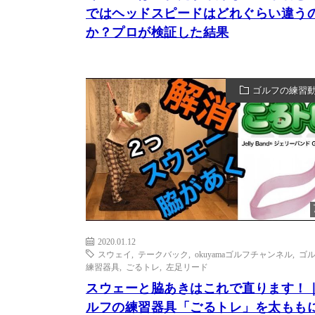
ではヘッドスピードはどれぐらい違う
か？プロが検証した結果
ゴルフの練習
2020.01.12
スウェイ
,
テークバック
,
okuyamaゴルフチャンネル
,
ゴ
練習器具
,
ごるトレ
,
左足リード
スウェーと脇あきはこれで直ります！
ルフの練習器具「ごるトレ」を太もも