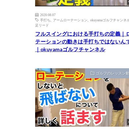
2020.08.07
手打ち
,
アームローテーション
,
okuyamaゴルフチャンネ
足リード
フルスイングにおける手打ちの定義｜
テーションの動きは手打ちではないん
｜okuyamaゴルフチャンネル
ゴルフのレッスン