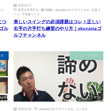
2020.05.23
足リ
右手の片手打ち
,
腰の回転
,
okuyamaゴルフチャンネル
,
左足リ
ード
,
下半身リード
につ
美しいスイングの必須課題はコレ！正しい
aゴル
右手の片手打ち練習のやり方｜okuyamaゴ
ルフチャンネル
ち方
ゴルフの雑談
4:05
4:14
2020.02.02
okuyamaゴルフチャンネル
,
メンタル