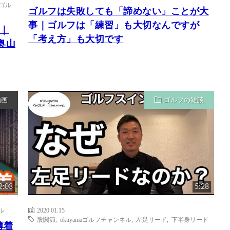
aゴル
ゴルフは失敗しても「諦めない」ことが大
事｜ゴルフは「練習」も大切なんですが
｜
「考え方」も大切です
奥山
動画
ゴルフの雑談
2:03
5:28
ル
2020.01.15
股関節
,
okuyamaゴルフチャンネル
,
左足リード
,
下半身リード
薄着