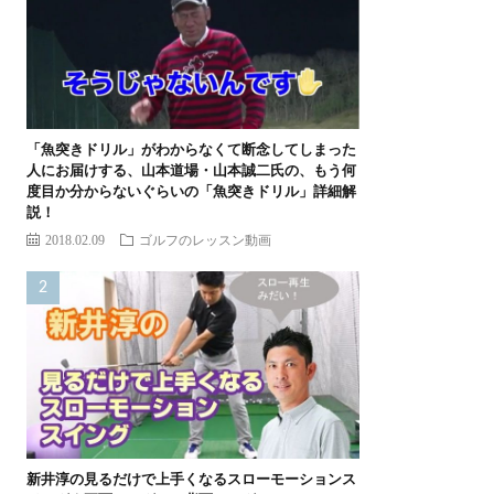
「魚突きドリル」がわからなくて断念してしまった
人にお届けする、山本道場・山本誠二氏の、もう何
度目か分からないぐらいの「魚突きドリル」詳細解
説！
2018.02.09
ゴルフのレッスン動画
新井淳の見るだけで上手くなるスローモーションス