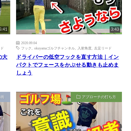
5:41
3:43
2020.09.04
ード
フック
,
okuyamaゴルフチャンネル
,
入射角度
,
左足リード
の大
ドライバーの低空フックを直す方法｜イン
パクトでフェースをかぶせる動きも止めま
しょう
動画
アプローチの打ち方