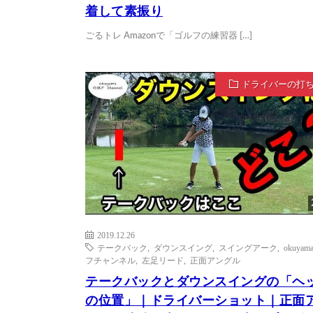
着して素振り
ごるトレ Amazonで「ゴルフの練習器 […]
ドライバーの打
2019.12.26
テークバック
,
ダウンスイング
,
スイングアーク
,
okuya
フチャンネル
,
左足リード
,
正面アングル
テークバックとダウンスイングの「ヘ
の位置」｜ドライバーショット｜正面