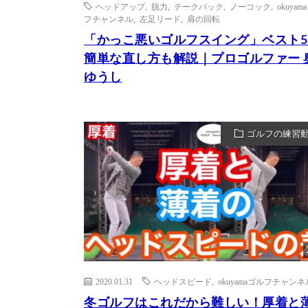
ヘッドアップ
,
脱力
,
テークバック
,
ノーコック
,
okuyam
フチャンネル
,
左足リード
,
肩の回転
「かっこ悪いゴルフスイング」ベスト5
簡単な直し方も解説｜プロゴルファー 
ゆうし
ゴルフの練習
2020.01.31
ヘッドスピード
,
okuyamaゴルフチャンネ
冬ゴルフはこれだから難しい！厚着と