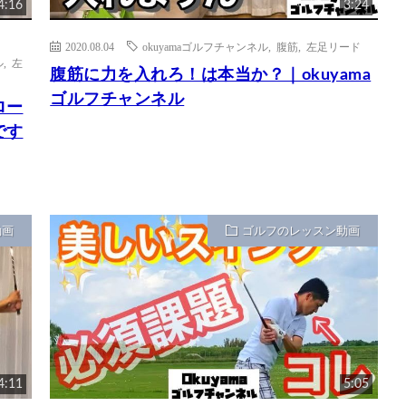
4:16
3:24
2020.08.04
okuyamaゴルフチャンネル
,
腹筋
,
左足リード
ル
,
左
腹筋に力を入れろ！は本当か？｜okuyama
ゴルフチャンネル
ロー
です
動画
ゴルフのレッスン動画
4:11
5:05