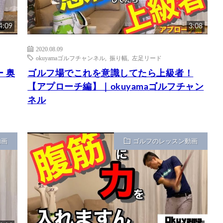
4:09
3:08
2020.08.09
okuyamaゴルフチャンネル
,
振り幅
,
左足リード
 奥
ゴルフ場でこれを意識してたら上級者！
【アプローチ編】｜okuyamaゴルフチャン
ネル
動画
ゴルフのレッスン動画