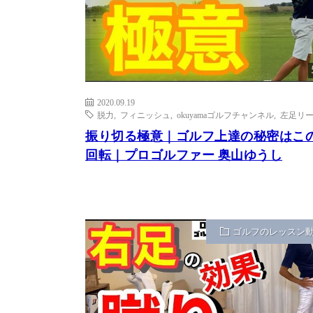
2020.09.19
脱力
,
フィニッシュ
,
okuyamaゴルフチャンネル
,
左足リ
振り切る極意｜ゴルフ上達の秘密はこ
回転｜プロゴルファー 奥山ゆうし
ゴルフのレッスン