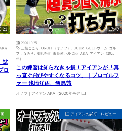
5:21
17:49
2020.10.25
 AKA
三枝こころ
,
ONOFF（オノフ）
,
UUUM GOLF-ウーム ゴル
フ-
,
なみき
,
浅地洋佑
,
飯島茜
,
ONOFF AKA アイアン（2020
年）
 試
この練習は知らなきゃ損！アイアンが「真
プロ
っ直ぐ飛びやすくなるコツ」｜プロゴルフ
ァー 浅地洋佑、飯島茜
オノフ｜アイアン AKA（2020年モデ […]
動画
アイアンの試打・レビュー