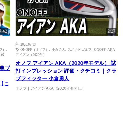
7:42
2:27
2020.08.13
ノフ）
,
ONOFF（オノフ）
,
小倉勇人
,
スポナビゴルフ
,
ONOFF AKA
,
飯
アイアン（2020年）
オノフ アイアン AKA（2020年モデル） 試
大典プ
打インプレッション 評価・クチコミ｜クラ
ブフィッター 小倉勇人
 【こ
オノフ｜アイアン AKA（2020年モデ […]