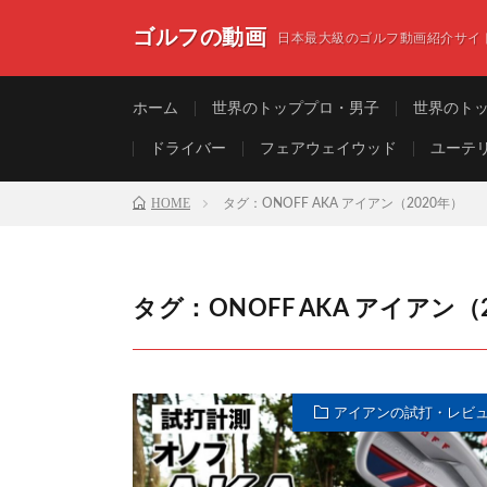
ゴルフの動画
日本最大級のゴルフ動画紹介サイ
ホーム
世界のトッププロ・男子
世界のト
ドライバー
フェアウェイウッド
ユーテ
HOME
タグ：ONOFF AKA アイアン（2020年）
タグ：ONOFF AKA アイアン（
アイアンの試打・レビ