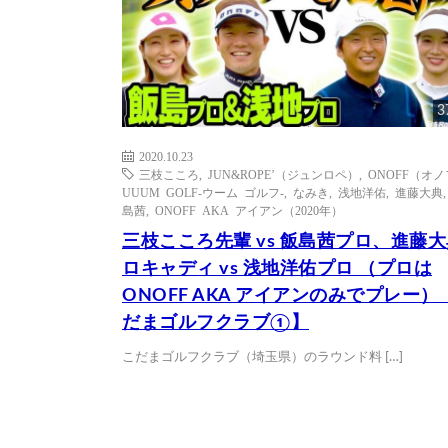
3
2020.10.23
三枝こころ
,
JUN&ROPE’（ジュンロペ）
,
ONOFF（オ
UUUM GOLF-ウーム ゴルフ-
,
なみき
,
浅地洋佑
,
進藤大典
島茜
,
ONOFF AKA アイアン（2020年）
三枝こころ先輩 vs 飯島茜プロ、進藤
ロキャディ vs 浅地洋佑プロ （プロは
ONOFF AKA アイアンのみでプレー）
だまゴルフクラブ①】
こだまゴルフクラブ（埼玉県）のラウンド料 […]