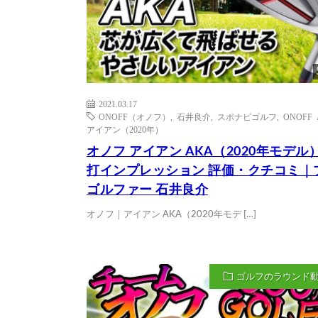
2021.03.17
ONOFF（オノフ）
,
石井良介
,
スポナビゴルフ
,
ONOFF
アイアン（2020年）
オノフ アイアン AKA（2020年モデル）
打インプレッション 評価・クチコミ｜
ゴルファー 石井良介
オノフ｜アイアン AKA（2020年モデ […]
ゴルフのラウンド