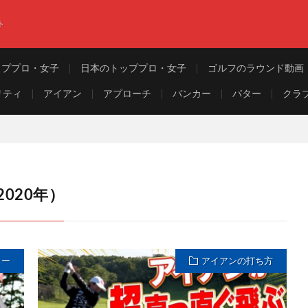
ト
ッププロ・女子
日本のトッププロ・女子
ゴルフのラウンド動画
リティ
アイアン
アプローチ
バンカー
パター
クラ
2020年）
ュー
アイアンの打ち方