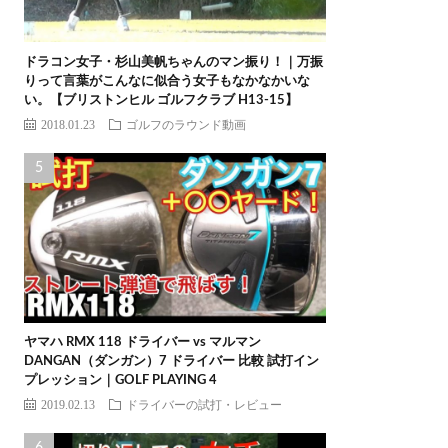
ドラコン女子・杉山美帆ちゃんのマン振り！｜万振
りって言葉がこんなに似合う女子もなかなかいな
い。【ブリストンヒル ゴルフクラブ H13-15】
2018.01.23
ゴルフのラウンド動画
ヤマハ RMX 118 ドライバー vs マルマン
DANGAN（ダンガン）7 ドライバー 比較 試打イン
プレッション｜GOLF PLAYING 4
2019.02.13
ドライバーの試打・レビュー