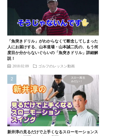
「魚突きドリル」がわからなくて断念してしまった
人にお届けする、山本道場・山本誠二氏の、もう何
度目か分からないぐらいの「魚突きドリル」詳細解
説！
2018.02.09
ゴルフのレッスン動画
新井淳の見るだけで上手くなるスローモーションス