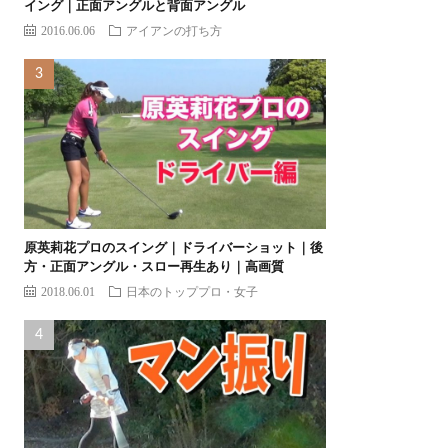
イング｜正面アングルと背面アングル
2016.06.06
アイアンの打ち方
原英莉花プロのスイング｜ドライバーショット｜後
方・正面アングル・スロー再生あり｜高画質
2018.06.01
日本のトッププロ・女子