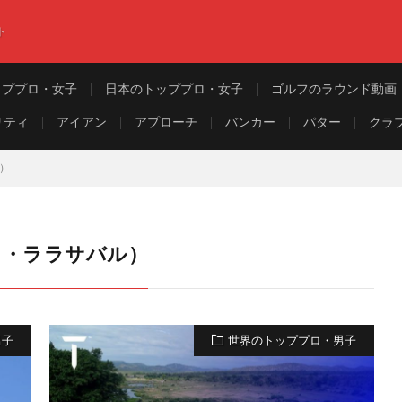
ト
ッププロ・女子
日本のトッププロ・女子
ゴルフのラウンド動画
リティ
アイアン
アプローチ
バンカー
パター
クラ
ル）
（パブロ・ララサバル）
男子
世界のトッププロ・男子