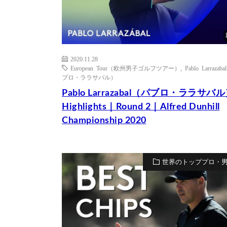
2020.11.28
European Tour（欧州男子ゴルフツアー）
,
Pablo Larrazab
ブロ・ララサバル）
Pablo Larrazabal（パブロ・ララサバ
Highlights｜Round 2｜Alfred Dunhill
Championship 2020
世界のトッププロ・