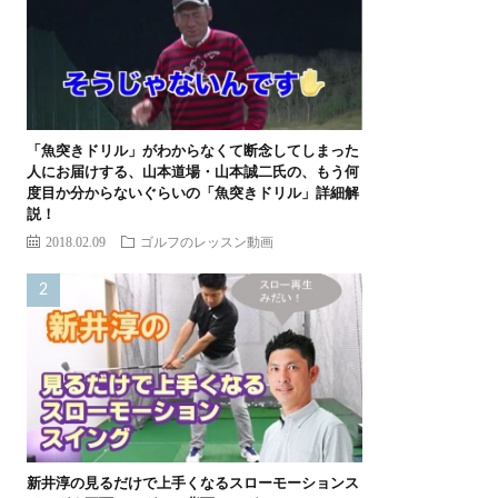
「魚突きドリル」がわからなくて断念してしまった
人にお届けする、山本道場・山本誠二氏の、もう何
度目か分からないぐらいの「魚突きドリル」詳細解
説！
2018.02.09
ゴルフのレッスン動画
新井淳の見るだけで上手くなるスローモーションス