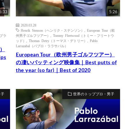
5:33
5:26
2020.03.28
Henrik Stenson（ヘンリク・ステンソン）
,
European Tour（欧
e（ブラ
州男子ゴルフツアー）
,
Tommy Fleetwood（トミー・フリートウ
）
ッド）
,
Thomas Detry（トーマス・デトリー）
,
Pablo
Larrazabal（パブロ・ララサバル）
ー）
European Tour（欧州男子ゴルフツアー）
ps
の凄いパッティング映像集｜Best putts of
the year (so far)｜Best of 2020
男子
世界のトッププロ・男子