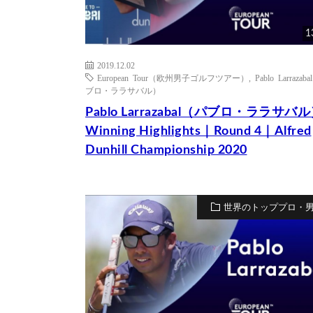
1
2019.12.02
European Tour（欧州男子ゴルフツアー）
,
Pablo Larrazab
ブロ・ララサバル）
Pablo Larrazabal（パブロ・ララサバ
Winning Highlights｜Round 4｜Alfred
Dunhill Championship 2020
世界のトッププロ・