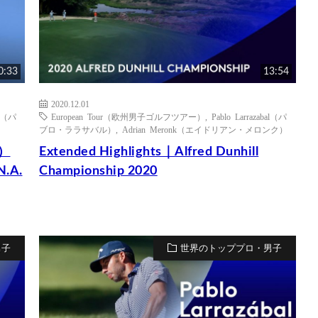
0:33
13:54
2020.12.01
al（パ
European Tour（欧州男子ゴルフツアー）
,
Pablo Larrazabal（パ
ブロ・ララサバル）
,
Adrian Meronk（エイドリアン・メロンク）
ル）
Extended Highlights｜Alfred Dunhill
N.A.
Championship 2020
男子
世界のトッププロ・男子