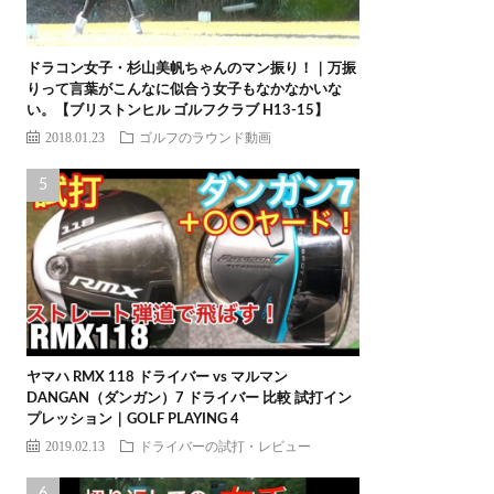
ドラコン女子・杉山美帆ちゃんのマン振り！｜万振
りって言葉がこんなに似合う女子もなかなかいな
い。【ブリストンヒル ゴルフクラブ H13-15】
2018.01.23
ゴルフのラウンド動画
ヤマハ RMX 118 ドライバー vs マルマン
DANGAN（ダンガン）7 ドライバー 比較 試打イン
プレッション｜GOLF PLAYING 4
2019.02.13
ドライバーの試打・レビュー