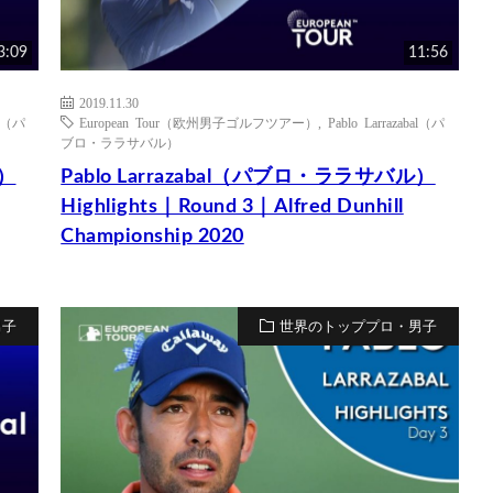
3:09
11:56
2019.11.30
al（パ
European Tour（欧州男子ゴルフツアー）
,
Pablo Larrazabal（パ
ブロ・ララサバル）
ル）
Pablo Larrazabal（パブロ・ララサバル）
Highlights｜Round 3｜Alfred Dunhill
Championship 2020
男子
世界のトッププロ・男子