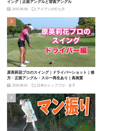
イング｜正面アングルと背面アングル
2016.06.06
アイアンの打ち方
原英莉花プロのスイング｜ドライバーショット｜後
方・正面アングル・スロー再生あり｜高画質
2018.06.01
日本のトッププロ・女子