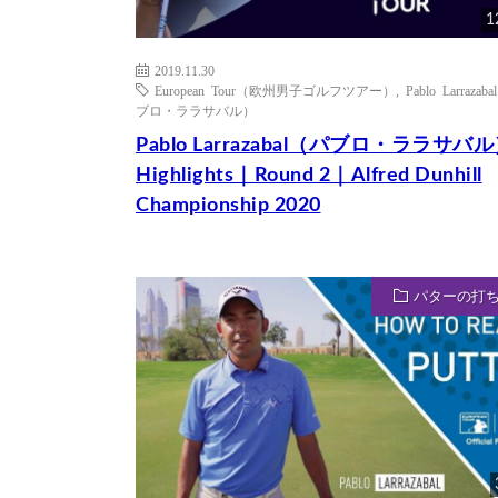
1
2019.11.30
European Tour（欧州男子ゴルフツアー）
,
Pablo Larrazab
ブロ・ララサバル）
Pablo Larrazabal（パブロ・ララサバ
Highlights｜Round 2｜Alfred Dunhill
Championship 2020
パターの打