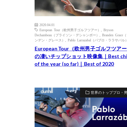
2020.04.01
European Tour（欧州男子ゴルフツアー）
,
Bryson
Dechambeau（ブライソン・デシャンボー）
,
Branden Grac
ンデン・グレース）
,
Pablo Larrazabal（パブロ・ララサバル
European Tour（欧州男子ゴルフツア
の凄いチップショット映像集｜Best chi
of the year (so far)｜Best of 2020
世界のトッププロ・