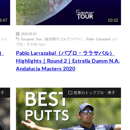
8:47
10:32
2020.09.05
al（パ
European Tour（欧州男子ゴルフツアー）
,
Pablo Larrazabal（パ
ブロ・ララサバル）
ル）
Pablo Larrazabal（パブロ・ララサバル）
Highlights｜Round 2｜Estrella Damm N.A.
Andalucia Masters 2020
男子
世界のトッププロ・男子