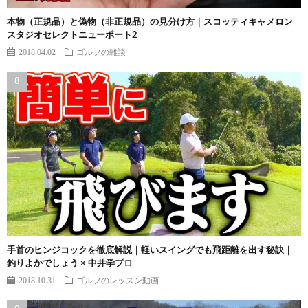
本物（正規品）と偽物（非正規品）の見分け方｜スコッティキャメロン
スタジオセレクトニューポート2
2018.04.02
ゴルフの雑談
手首のヒンジコックを徹底解説｜軽いスイングでも飛距離を出す秘訣｜
釣りよかでしょう × 中井学プロ
2018.10.31
ゴルフのレッスン動画