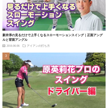
新井淳の見るだけで上手くなるスローモーションスイング｜正面アング
ルと背面アングル
2016.06.06
アイアンの打ち方