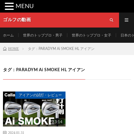
MENU
ゴルフの動画
ホーム
世界のトッププロ・男子
世界のトッププロ・女子
日本の
HOME
タグ：PARADYM Ai SMOKE HL アイアン
タグ：PARADYM Ai SMOKE HL アイアン
アイアンの試打・レビュー
23:14
2024.01.31