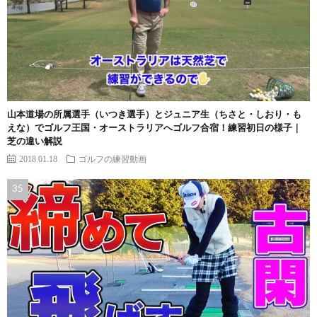
山本道場の所属選手（いつき選手）とジュニア生（ちさと・しおり・も
えな）でゴルフ王国・オーストラリアへゴルフ合宿！練習初日の様子｜
芝の違い解説
2018.01.18
ゴルフの練習動画