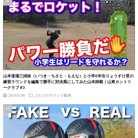
山本道場三姉妹（いつき・ちさと・もえな）と小学6年生りょうすけ君の
練習ラウンドを編集で勝手に対決風にしてみた山本師範｜山東カントリ
ークラブ #3
2019.03.06
ゴルフのラウンド動画