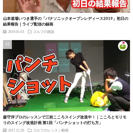
山本道場いつき選手の「パナソニックオープンレディース2019」初日の
結果報告｜ライブ配信の録画
2019.05.03
ゴルフの雑談
森守洋プロのレッスンで三枝こころスイング改造中！｜こころとモリモ
リのスイング改造計画 第1回「パンチショットの打ち方」
2017.12.20
ゴルフのレッスン動画