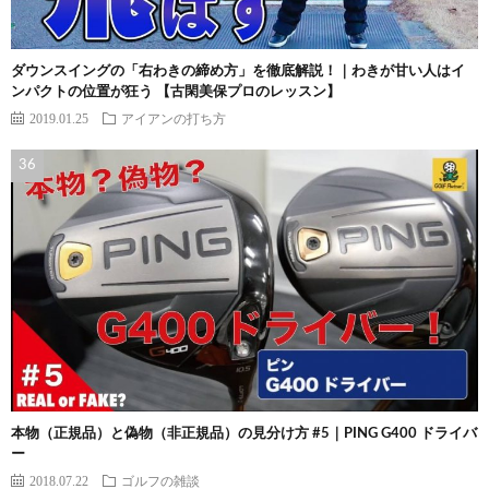
ダウンスイングの「右わきの締め方」を徹底解説！｜わきが甘い人はイ
ンパクトの位置が狂う 【古閑美保プロのレッスン】
2019.01.25
アイアンの打ち方
本物（正規品）と偽物（非正規品）の見分け方 #5｜PING G400 ドライバ
ー
2018.07.22
ゴルフの雑談