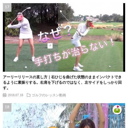
アーリーリリースの直し方｜右ひじを曲げた状態のままインパクトでき
るように素振りする。右肩を下げるのではなく、左サイドをしっかり回
す。
2018.07.18
ゴルフのレッスン動画