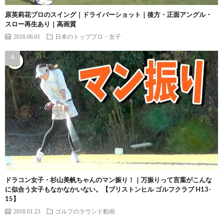
原英莉花プロのスイング｜ドライバーショット｜後方・正面アングル・
スロー再生あり｜高画質
2018.06.01
日本のトッププロ・女子
ドラコン女子・杉山美帆ちゃんのマン振り！｜万振りって言葉がこんな
に似合う女子もなかなかいない。【ブリストンヒル ゴルフクラブ H13-
15】
2018.01.23
ゴルフのラウンド動画