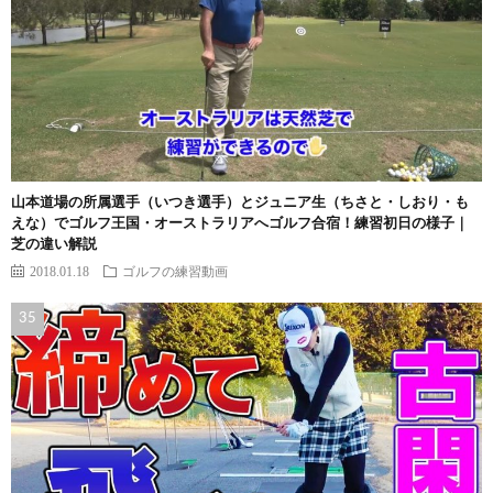
山本道場の所属選手（いつき選手）とジュニア生（ちさと・しおり・も
えな）でゴルフ王国・オーストラリアへゴルフ合宿！練習初日の様子｜
芝の違い解説
2018.01.18
ゴルフの練習動画