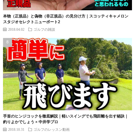
本物（正規品）と偽物（非正規品）の見分け方｜スコッティキャメロン
スタジオセレクトニューポート2
2018.04.02
ゴルフの雑談
手首のヒンジコックを徹底解説｜軽いスイングでも飛距離を出す秘訣｜
釣りよかでしょう × 中井学プロ
2018.10.31
ゴルフのレッスン動画