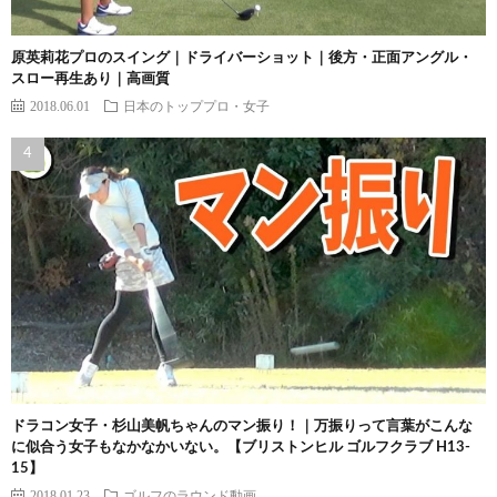
原英莉花プロのスイング｜ドライバーショット｜後方・正面アングル・
スロー再生あり｜高画質
2018.06.01
日本のトッププロ・女子
ドラコン女子・杉山美帆ちゃんのマン振り！｜万振りって言葉がこんな
に似合う女子もなかなかいない。【ブリストンヒル ゴルフクラブ H13-
15】
2018.01.23
ゴルフのラウンド動画