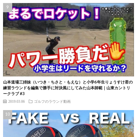
山本道場三姉妹（いつき・ちさと・もえな）と小学6年生りょうすけ君の
練習ラウンドを編集で勝手に対決風にしてみた山本師範｜山東カントリ
ークラブ #3
2019.03.06
ゴルフのラウンド動画