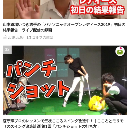
山本道場いつき選手の「パナソニックオープンレディース2019」初日の
結果報告｜ライブ配信の録画
2019.05.03
ゴルフの雑談
森守洋プロのレッスンで三枝こころスイング改造中！｜こころとモリモ
リのスイング改造計画 第1回「パンチショットの打ち方」