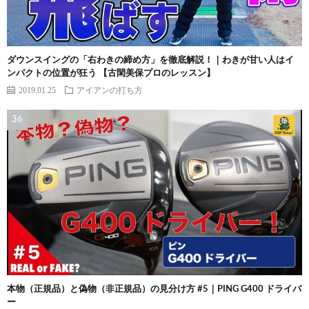
ダウンスイングの「右わきの締め方」を徹底解説！｜わきが甘い人はイ
ンパクトの位置が狂う 【古閑美保プロのレッスン】
2019.01.25
アイアンの打ち方
本物（正規品）と偽物（非正規品）の見分け方 #5｜PING G400 ドライバ
ー