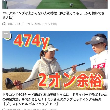
バックスイングが上がらない人の特徴（体が硬くてもしっかり捻転でき
る方法）
2016.12.03
ゴルフのレッスン動画
ドラコンで305ヤード飛ばす杉山美帆ちゃんに「ドライバーで飛ばすため
の練習方法」を聞きました！｜ミホさんのクラブセッティングも紹介
【ブリストンヒル ゴルフクラブ H1-2】