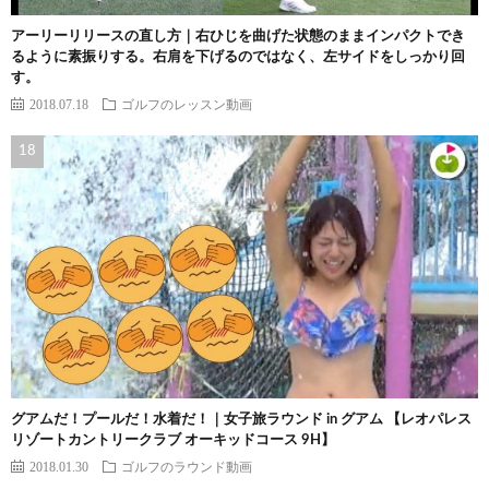
アーリーリリースの直し方｜右ひじを曲げた状態のままインパクトでき
るように素振りする。右肩を下げるのではなく、左サイドをしっかり回
す。
2018.07.18
ゴルフのレッスン動画
グアムだ！プールだ！水着だ！｜女子旅ラウンド in グアム 【レオパレス
リゾートカントリークラブ オーキッドコース 9H】
2018.01.30
ゴルフのラウンド動画