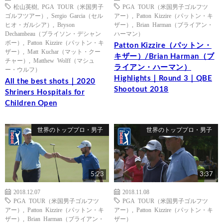
松山英樹
,
PGA TOUR（米国男子
PGA TOUR（米国男子ゴルフツ
ゴルフツアー）
,
Sergio Garcia（セル
アー）
,
Patton Kizzire（パットン・キ
ヒオ・ガルシア）
,
Bryson
ザー）
,
Brian Harman（ブライアン・
Dechambeau（ブライソン・デシャン
ハーマン）
ボー）
,
Patton Kizzire（パットン・キ
Patton Kizzire（パットン・
ザー）
,
Matt Kuchar（マット・クー
キザー）/Brian Harman（ブ
チャー）
,
Matthew Wolff（マシュ
ライアン・ハーマン）
ー・ウルフ）
Highlights｜Round 3｜QBE
All the best shots｜2020
Shootout 2018
Shriners Hospitals for
Children Open
世界のトッププロ・男子
世界のトッププロ・男子
5:23
3:37
2018.12.07
2018.11.08
PGA TOUR（米国男子ゴルフツ
PGA TOUR（米国男子ゴルフツ
アー）
,
Patton Kizzire（パットン・キ
アー）
,
Patton Kizzire（パットン・キ
ザー）
,
Brian Harman（ブライアン・
ザー）