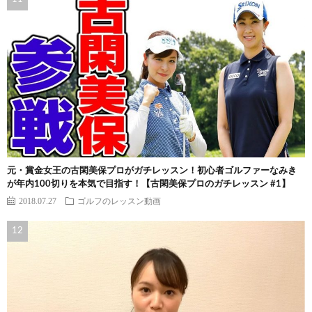
元・賞金女王の古閑美保プロがガチレッスン！初心者ゴルファーなみき
が年内100切りを本気で目指す！【古閑美保プロのガチレッスン #1】
2018.07.27
ゴルフのレッスン動画