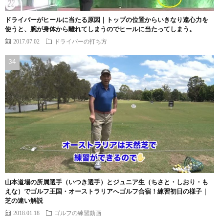
ドライバーがヒールに当たる原因｜トップの位置からいきなり遠心力を
使うと、腕が身体から離れてしまうのでヒールに当たってしまう。
2017.07.02
ドライバーの打ち方
山本道場の所属選手（いつき選手）とジュニア生（ちさと・しおり・も
えな）でゴルフ王国・オーストラリアへゴルフ合宿！練習初日の様子｜
芝の違い解説
2018.01.18
ゴルフの練習動画