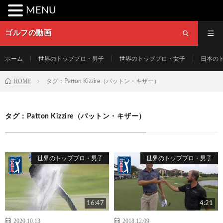
MENU
ゴルフの動画
ホーム
世界のトッププロ・男子
世界のトッププロ・女子
日本の
HOME
タグ：Patton Kizzire（パットン・キザー）
タグ：Patton Kizzire（パットン・キザー）
世界のトッププロ・男子
世界のトッププロ・男子
16:47
4:21
2020.10.13
2018.12.09