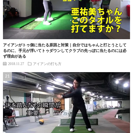
アイアンがトゥ側に当たる原因と対策｜自分ではちゃんと打とうとして
るのに、手元が浮いてトゥダウンしてクラブの先っぽに当たるのには必
ず理由がある
2018.11.27
アイアンの打ち方