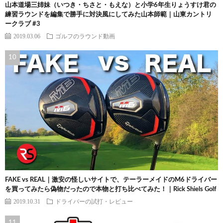
山本道場三姉妹（いつき・ちさと・もえな）と小学6年生りょうすけ君の
練習ラウンドを編集で勝手に対決風にしてみた山本師範｜山東カントリ
ークラブ #3
2019.03.06
ゴルフのラウンド動画
FAKE vs REAL｜激安の怪しいサイトで、テーラーメイドのM6ドライバー
を買ってみたら偽物だったので本物と打ち比べてみた！｜Rick Shiels Golf
2019.10.31
ドライバーの試打・レビュー