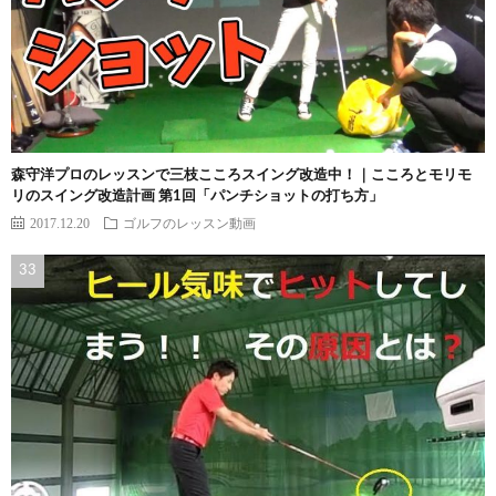
森守洋プロのレッスンで三枝こころスイング改造中！｜こころとモリモ
リのスイング改造計画 第1回「パンチショットの打ち方」
2017.12.20
ゴルフのレッスン動画