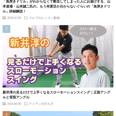
「魚突きドリル」がわからなくて断念してしまった人にお届けする、山
本道場・山本誠二氏の、もう何度目か分からないぐらいの「魚突きドリ
ル」詳細解説！
2018.02.09
ゴルフのレッスン動画
新井淳の見るだけで上手くなるスローモーションスイング｜正面アング
ルと背面アングル
2016.06.06
アイアンの打ち方