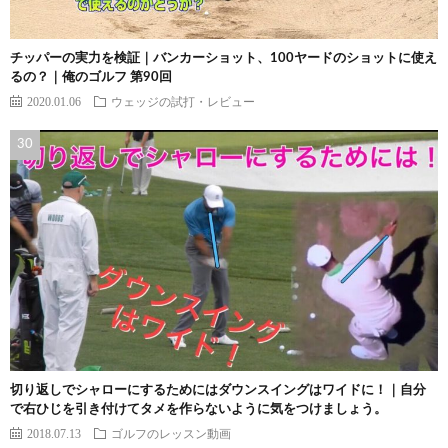
チッパーの実力を検証｜バンカーショット、100ヤードのショットに使え
るの？｜俺のゴルフ 第90回
2020.01.06
ウェッジの試打・レビュー
切り返しでシャローにするためにはダウンスイングはワイドに！｜自分
で右ひじを引き付けてタメを作らないように気をつけましょう。
2018.07.13
ゴルフのレッスン動画