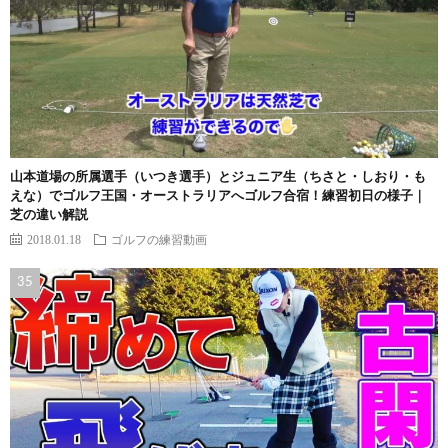
山本道場の所属選手（いつき選手）とジュニア生（ちさと・しおり・も
えな）でゴルフ王国・オーストラリアへゴルフ合宿！練習初日の様子｜
芝の違い解説
2018.01.18
ゴルフの練習動画