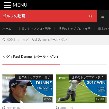
MENU
ゴルフの動画
ホーム
世界のトッププロ・男子
世界のトッププロ・女子
日本の
HOME
タグ：Paul Dunne（ポール・ダン）
タグ：Paul Dunne（ポール・ダン）
世界のトッププロ・男子
世界のトッププロ・男子
8:55
12:33
2019.02.16
2018.10.10