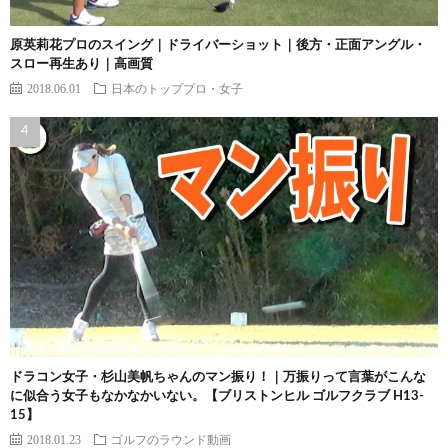
原英莉花プロのスイング｜ドライバーショット｜後方・正面アングル・
スロー再生あり｜高画質
2018.06.01
日本のトッププロ・女子
ドラコン女子・杉山美帆ちゃんのマン振り！｜万振りって言葉がこんな
に似合う女子もなかなかいない。【ブリストンヒル ゴルフクラブ H13-
15】
2018.01.23
ゴルフのラウンド動画