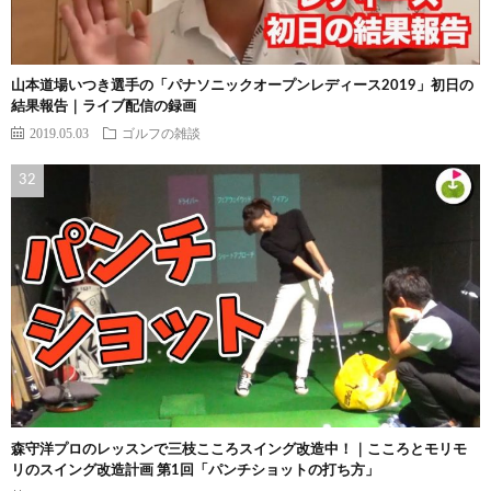
山本道場いつき選手の「パナソニックオープンレディース2019」初日の
結果報告｜ライブ配信の録画
2019.05.03
ゴルフの雑談
森守洋プロのレッスンで三枝こころスイング改造中！｜こころとモリモ
リのスイング改造計画 第1回「パンチショットの打ち方」