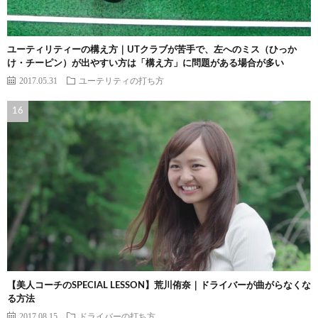
ユーティリティーの構え方｜UTクラブが苦手で、左へのミス（ひっか
け・チーピン）が出やすい方は「構え方」に問題がある場合が多い
2017.05.31
ユーテリティの打ち方
【美人コーチのSPECIAL LESSON】荒川侑奈｜ドライバーが曲がらなくな
る方法
2017.08.15
ドライバーの打ち方