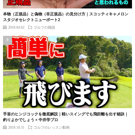
本物（正規品）と偽物（非正規品）の見分け方｜スコッティキャメロン
スタジオセレクトニューポート2
2018.04.02
ゴルフの雑談
手首のヒンジコックを徹底解説｜軽いスイングでも飛距離を出す秘訣｜
釣りよかでしょう × 中井学プロ
2018.10.31
ゴルフのレッスン動画