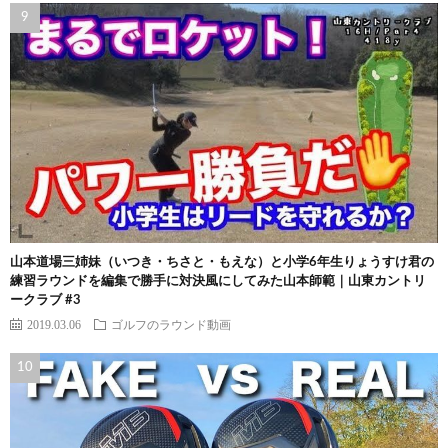
山本道場三姉妹（いつき・ちさと・もえな）と小学6年生りょうすけ君の
練習ラウンドを編集で勝手に対決風にしてみた山本師範｜山東カントリ
ークラブ #3
2019.03.06
ゴルフのラウンド動画