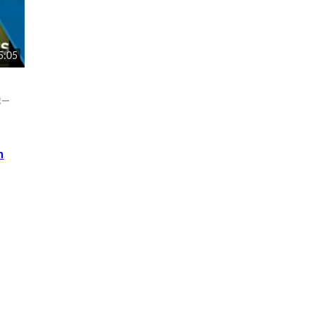
5:05
（ポー
n