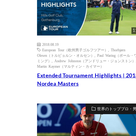
1
2018.08.19
European Tour（欧州男子ゴルフツアー）
,
Thorbjørn
Olesen（トルビョルン・オルセン）
,
Paul Waring（ポール
ミング）
,
Andrew Johnston（アンドリュー・ジョンストン）
Martin Kaymer（マルティン・カイマー）
Extended Tournament Highlights | 201
Nordea Masters
世界のトッププロ・