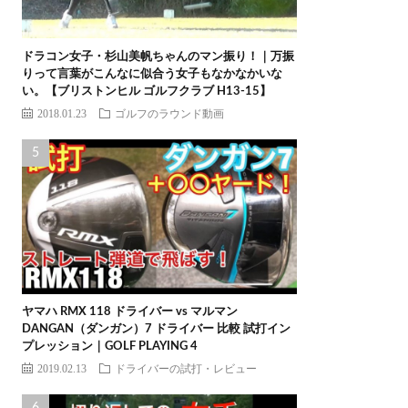
ドラコン女子・杉山美帆ちゃんのマン振り！｜万振
りって言葉がこんなに似合う女子もなかなかいな
い。【ブリストンヒル ゴルフクラブ H13-15】
2018.01.23
ゴルフのラウンド動画
ヤマハ RMX 118 ドライバー vs マルマン
DANGAN（ダンガン）7 ドライバー 比較 試打イン
プレッション｜GOLF PLAYING 4
2019.02.13
ドライバーの試打・レビュー