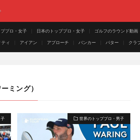
ト
ッププロ・女子
日本のトッププロ・女子
ゴルフのラウンド動画
リティ
アイアン
アプローチ
バンカー
パター
クラ
・ワーミング）
男子
世界のトッププロ・男子