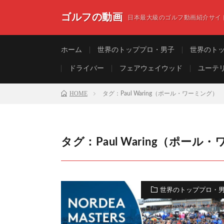
ゴルフの動画
日本最大級のゴルフ動画紹介サイ
ホーム
世界のトッププロ・男子
世界のト
ドライバー
フェアウェイウッド
ユーテ
HOME
タグ：Paul Waring（ポール・ワーミング）
タグ：Paul Waring（ポール
世界のトッププロ・