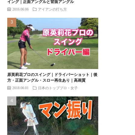
イング｜正面アングルと背面アングル
2016.06.06
アイアンの打ち方
原英莉花プロのスイング｜ドライバーショット｜後
方・正面アングル・スロー再生あり｜高画質
2018.06.01
日本のトッププロ・女子