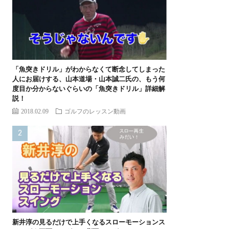
「魚突きドリル」がわからなくて断念してしまった
人にお届けする、山本道場・山本誠二氏の、もう何
度目か分からないぐらいの「魚突きドリル」詳細解
説！
2018.02.09
ゴルフのレッスン動画
新井淳の見るだけで上手くなるスローモーションス