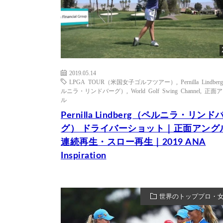
2019.05.14
LPGA TOUR（米国女子ゴルフツアー）
,
Pernilla Lindb
ルニラ・リンドバーグ）
,
World Golf Swing Channel
,
正面ア
ル
Pernilla Lindberg（ペルニラ・リンド
グ） ドライバーショット｜正面アング
連続再生・スロー再生｜2019 ANA
Inspiration
世界のトッププロ・