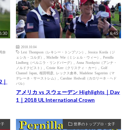
6:30
6:45
2018.10.04
岡奈
Lexi Thompson（レキシー・トンプソン）
,
Jessica Korda（ジ
ェシカ・コルダ）
,
Michelle Wie（ミシェル・ウィー）
,
Pernilla
Lindberg（ペルニラ・リンドバーグ）
,
Anna Nordqvist（アンナ・
ノルドクビスト）
,
Cristie Kerr（クリスティ・カー）
,
Golf
Channel Japan
,
桜田明彦
,
レックス倉本
,
Madelene Sagström（マ
デレーネ・サーストレム）
,
Caroline Hedwall（カロリーネ・ヘド
 2｜
バル）
アメリカ vs スウェーデン Highlights｜Day
1｜2018 UL International Crown
女子
世界のトッププロ・女子