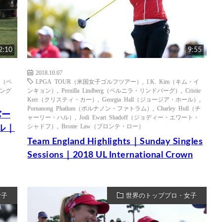
2:10
9:55
2018.10.07
erg（ペ
LPGA TOUR（米国女子ゴルフツアー）
,
I.K. Kim（キム・イ
ング
ンキョン）
,
Pernilla Lindberg（ペルニラ・リンドバーグ）
,
Cristie
Kerr（クリスティ・カー）
,
Georgia Hall（ジョージア・ホール）
,
Pornanong Phatlum（ポルナノン・ファトラム）
,
Charley Hull（チ
バー
ャーリー・ハル）
,
Jodi Ewart Shadoff（ジョディー・エワート・
シャドフ）
,
Bronte Law（ブロンテ・ロー）
ル｜
Team England Highlights｜Sunday Singles
Sessions｜2018 UL International Crown
女子
世界のトッププロ・女子