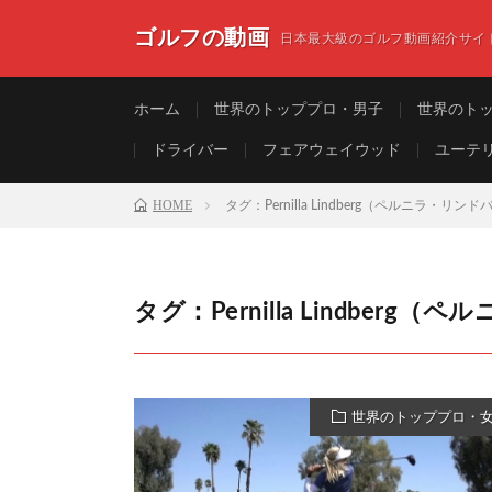
ゴルフの動画
日本最大級のゴルフ動画紹介サイ
ホーム
世界のトッププロ・男子
世界のト
ドライバー
フェアウェイウッド
ユーテ
HOME
タグ：Pernilla Lindberg（ペルニラ・リン
タグ：Pernilla Lindber
世界のトッププロ・