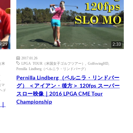
9:29
2:33
2017.01.26
（米
LPGA TOUR（米国女子ゴルフツアー）
,
GolfswingHD
,
Pernilla Lindberg（ペルニラ・リンドバーグ）
ニ
Pernilla Lindberg（ペルニラ・リンドバー
ス
m（マ
グ） ＜アイアン・後方＞ 120fps スーパー
・ヘド
スロー映像｜2016 LPGA CME Tour
Championship
1｜