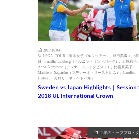
2018.10.04
LPGA TOUR（米国女子ゴルフツアー）
,
成田美寿々
,
畑
紗
,
Pernilla Lindberg（ペルニラ・リンドバーグ）
,
上原彩子
,
Anna Nordqvist（アンナ・ノルドクビスト）
,
比嘉真美子
,
Madelene Sagström（マデレーネ・サーストレム）
,
Caroline
Hedwall（カロリーネ・ヘドバル）
Sweden vs Japan Highlights｜Session
2018 UL International Crown
世界のトッププロ・