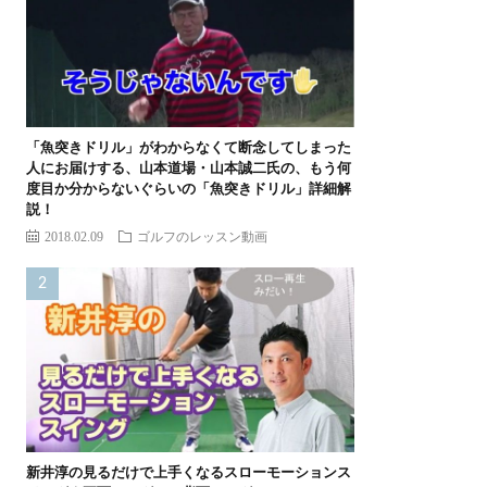
「魚突きドリル」がわからなくて断念してしまった
人にお届けする、山本道場・山本誠二氏の、もう何
度目か分からないぐらいの「魚突きドリル」詳細解
説！
2018.02.09
ゴルフのレッスン動画
新井淳の見るだけで上手くなるスローモーションス