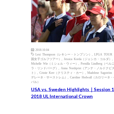
2018.10.04
Lexi Thompson（レキシー・トンプソン）
,
LPGA TOUR
国女子ゴルフツアー）
,
Jessica Korda（ジェシカ・コルダ）
,
Michelle Wie（ミシェル・ウィー）
,
Pernilla Lindberg（ペル
ラ・リンドバーグ）
,
Anna Nordqvist（アンナ・ノルドクビ
ト）
,
Cristie Kerr（クリスティ・カー）
,
Madelene Sagströ
デレーネ・サーストレム）
,
Caroline Hedwall（カロリーネ
バル）
USA vs. Sweden Highlights｜Session 
2018 UL International Crown