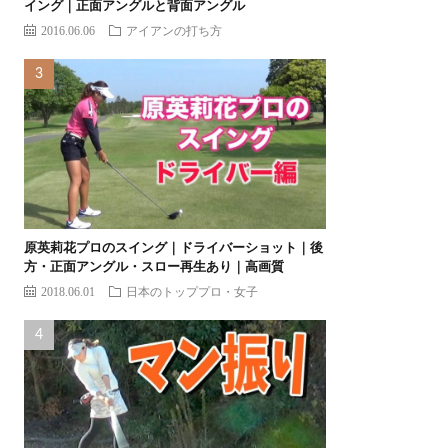
イング｜正面アングルと背面アングル
2016.06.06
アイアンの打ち方
原英莉花プロのスイング｜ドライバーショット｜後
方・正面アングル・スロー再生あり｜高画質
2018.06.01
日本のトッププロ・女子