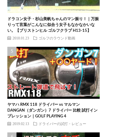
ドラコン女子・杉山美帆ちゃんのマン振り！｜万振
りって言葉がこんなに似合う女子もなかなかいな
い。【ブリストンヒル ゴルフクラブ H13-15】
2018.01.23
ゴルフのラウンド動画
ヤマハ RMX 118 ドライバー vs マルマン
DANGAN（ダンガン）7 ドライバー 比較 試打イン
プレッション｜GOLF PLAYING 4
2019.02.13
ドライバーの試打・レビュー