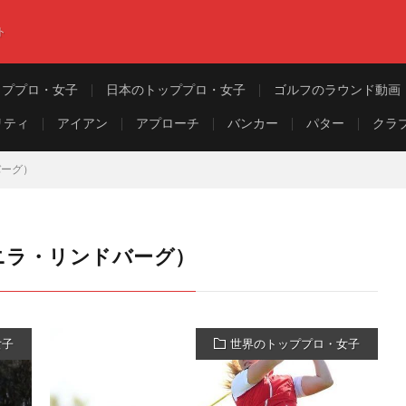
ト
ッププロ・女子
日本のトッププロ・女子
ゴルフのラウンド動画
リティ
アイアン
アプローチ
バンカー
パター
クラ
ドバーグ）
g（ペルニラ・リンドバーグ）
女子
世界のトッププロ・女子