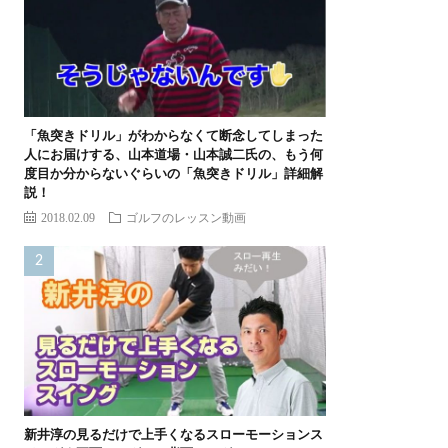
「魚突きドリル」がわからなくて断念してしまった
人にお届けする、山本道場・山本誠二氏の、もう何
度目か分からないぐらいの「魚突きドリル」詳細解
説！
2018.02.09
ゴルフのレッスン動画
新井淳の見るだけで上手くなるスローモーションス