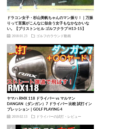
ドラコン女子・杉山美帆ちゃんのマン振り！｜万振
りって言葉がこんなに似合う女子もなかなかいな
い。【ブリストンヒル ゴルフクラブ H13-15】
2018.01.23
ゴルフのラウンド動画
ヤマハ RMX 118 ドライバー vs マルマン
DANGAN（ダンガン）7 ドライバー 比較 試打イン
プレッション｜GOLF PLAYING 4
2019.02.13
ドライバーの試打・レビュー