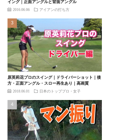
イング｜正面アングルと背面アングル
2016.06.06
アイアンの打ち方
原英莉花プロのスイング｜ドライバーショット｜後
方・正面アングル・スロー再生あり｜高画質
2018.06.01
日本のトッププロ・女子