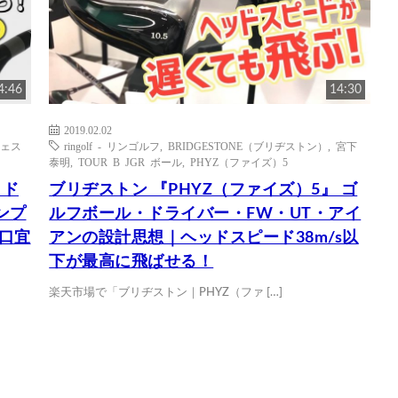
4:46
14:30
2019.02.02
ェス
ringolf - リンゴルフ
,
BRIDGESTONE（ブリヂストン）
,
宮下
泰明
,
TOUR B JGR ボール
,
PHYZ（ファイズ）5
 ド
ブリヂストン 『PHYZ（ファイズ）5』 ゴ
ンプ
ルフボール・ドライバー・FW・UT・アイ
堀口宜
アンの設計思想｜ヘッドスピード38m/s以
下が最高に飛ばせる！
楽天市場で「ブリヂストン｜PHYZ（ファ […]