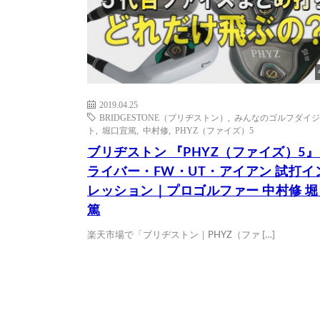
2019.04.25
BRIDGESTONE（ブリヂストン）
,
みんなのゴルフダイジ
ト
,
堀口宜篤
,
中村修
,
PHYZ（ファイズ）5
ブリヂストン 『PHYZ（ファイズ）5』
ライバー・FW・UT・アイアン 試打イ
レッション｜プロゴルファー 中村修 
篤
楽天市場で「ブリヂストン｜PHYZ（ファ […]