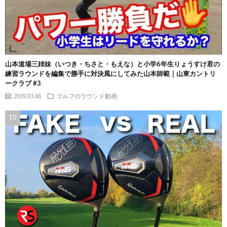
山本道場三姉妹（いつき・ちさと・もえな）と小学6年生りょうすけ君の
練習ラウンドを編集で勝手に対決風にしてみた山本師範｜山東カントリ
ークラブ #3
2019.03.06
ゴルフのラウンド動画