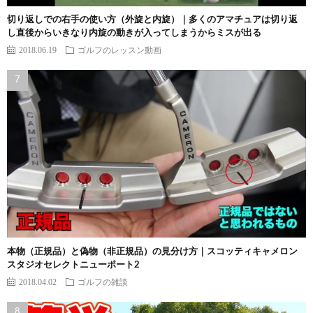
切り返しでの右手の使い方（外旋と内旋）｜多くのアマチュアは切り返
し直後からいきなり内旋の動きが入ってしまうからミスが出る
2018.06.19
ゴルフのレッスン動画
本物（正規品）と偽物（非正規品）の見分け方｜スコッティキャメロン
スタジオセレクトニューポート2
2018.04.02
ゴルフの雑談