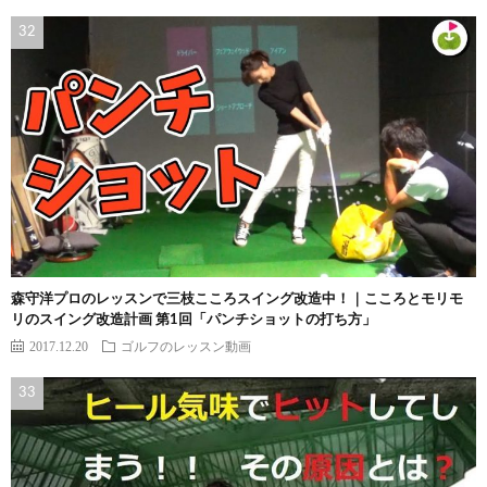
森守洋プロのレッスンで三枝こころスイング改造中！｜こころとモリモ
リのスイング改造計画 第1回「パンチショットの打ち方」
2017.12.20
ゴルフのレッスン動画