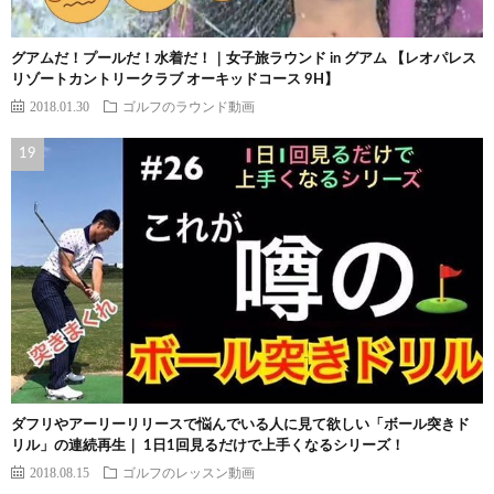
グアムだ！プールだ！水着だ！｜女子旅ラウンド in グアム 【レオパレス
リゾートカントリークラブ オーキッドコース 9H】
2018.01.30
ゴルフのラウンド動画
ダフリやアーリーリリースで悩んでいる人に見て欲しい「ボール突きド
リル」の連続再生｜ 1日1回見るだけで上手くなるシリーズ！
2018.08.15
ゴルフのレッスン動画