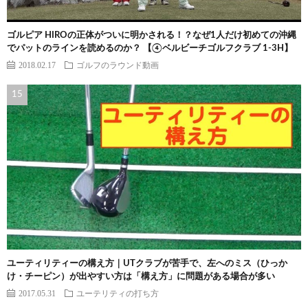
ゴルピア HIROの正体がついに明かされる！？なぜ1人だけ初めての沖縄
でパットのラインを読めるのか？ 【④ベルビーチゴルフクラブ 1-3H】
2018.02.17
ゴルフのラウンド動画
ユーティリティーの構え方｜UTクラブが苦手で、左へのミス（ひっか
け・チーピン）が出やすい方は「構え方」に問題がある場合が多い
2017.05.31
ユーテリティの打ち方