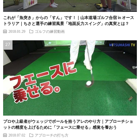
これが「魚突き」からの「すん」です！｜山本道場ゴルフ合宿 in オース
トラリア｜ちさと選手の練習風景「地面反力スイング」の真実とは？
2018.01.29
ゴルフの練習動画
プロや上級者がウェッジでボールを拾うアレのやり方｜アプローチショ
ットの精度を上げるために「フェースに乗せる」感覚を養おう
2018.07.02
アプローチの打ち方