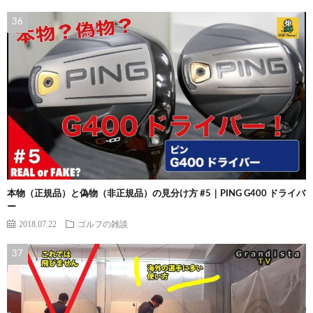
本物（正規品）と偽物（非正規品）の見分け方 #5｜PING G400 ドライバ
ー
2018.07.22
ゴルフの雑談