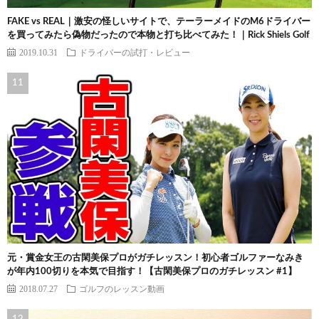
FAKE vs REAL｜激安の怪しいサイトで、テーラーメイドのM6ドライバー
を買ってみたら偽物だったので本物と打ち比べてみた！｜Rick Shiels Golf
2019.10.31
ドライバーの試打・レビュー
元・賞金女王の古閑美保プロがガチレッスン！初心者ゴルファーなみき
が年内100切りを本気で目指す！【古閑美保プロのガチレッスン #1】
2018.07.27
ゴルフのレッスン動画