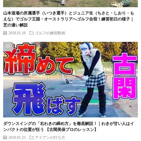
山本道場の所属選手（いつき選手）とジュニア生（ちさと・しおり・も
えな）でゴルフ王国・オーストラリアへゴルフ合宿！練習初日の様子｜
芝の違い解説
2018.01.18
ゴルフの練習動画
ダウンスイングの「右わきの締め方」を徹底解説！｜わきが甘い人はイ
ンパクトの位置が狂う 【古閑美保プロのレッスン】
2019.01.25
アイアンの打ち方