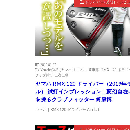
ドライバーの試打・レビ
2020.02.07
YamahaGolf（ヤマハゴルフ）
,
筒康博
,
RMX 120 ドラ
クラブ試打 三者三様
ヤマハ RMX 120 ドライバー（2019年
ル） 試打インプレッション｜変幻自在
を操るクラブフィッター 筒康博
ヤマハ｜RMX 120 ドライバー Am […]