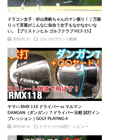
ドラコン女子・杉山美帆ちゃんのマン振り！｜万振
りって言葉がこんなに似合う女子もなかなかいな
い。【ブリストンヒル ゴルフクラブ H13-15】
2018.01.23
ゴルフのラウンド動画
ヤマハ RMX 118 ドライバー vs マルマン
DANGAN（ダンガン）7 ドライバー 比較 試打イン
プレッション｜GOLF PLAYING 4
2019.02.13
ドライバーの試打・レビュー