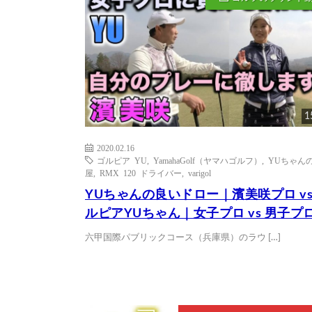
1
2020.02.16
ゴルピア YU
,
YamahaGolf（ヤマハゴルフ）
,
YUちゃん
屋
,
RMX 120 ドライバー
,
varigol
YUちゃんの良いドロー｜濱美咲プロ vs
ルピアYUちゃん｜女子プロ vs 男子プロ
六甲国際パブリックコース（兵庫県）のラウ […]