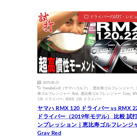
ドライバーの試打・レビ
1
2019.09.25
YamahaGolf（ヤマハゴルフ）
,
恵比寿ゴルフレンジャー
,
寿ゴルフレンジャー Red
,
恵比寿ゴルフレンジャー Gray
,
R
120 ドライバー
,
RMX 220 ドライバー
ヤマハ RMX 120 ドライバー vs RMX 2
ドライバー（2019年モデル） 比較 試
ンプレッション｜恵比寿ゴルフレンジ
Gray Red