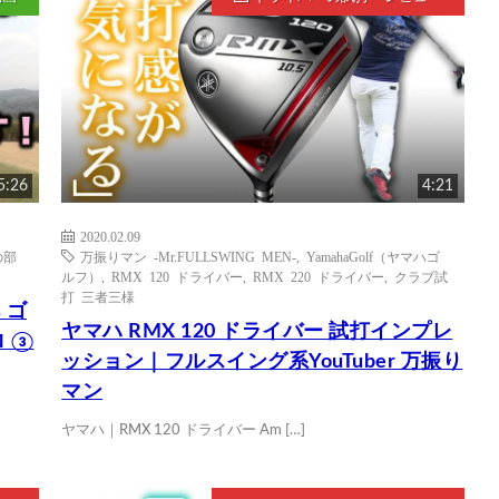
5:26
4:21
2020.02.09
の部
万振りマン -Mr.FULLSWING MEN-
,
YamahaGolf（ヤマハゴ
ルフ）
,
RMX 120 ドライバー
,
RMX 220 ドライバー
,
クラブ試
打 三者三様
 ゴ
ヤマハ RMX 120 ドライバー 試打インプレ
 ③
ッション｜フルスイング系YouTuber 万振り
マン
ヤマハ｜RMX 120 ドライバー Am […]