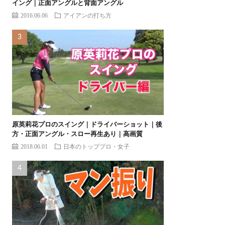
イング｜正面アングルと背面アングル
2016.06.06
アイアンの打ち方
原英莉花プロのスイング｜ドライバーショット｜後
方・正面アングル・スロー再生あり｜高画質
2018.06.01
日本のトッププロ・女子