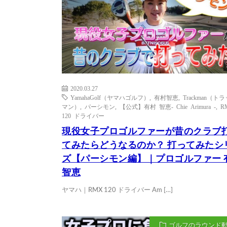
2020.03.27
YamahaGolf（ヤマハゴルフ）
,
有村智恵
,
Trackman（ト
マン）
,
パーシモン
,
【公式】有村 智恵- Chie Arimura -
,
R
120 ドライバー
現役女子プロゴルファーが昔のクラブ
てみたらどうなるのか？ 打ってみたシ
ズ【パーシモン編】｜プロゴルファー 
智恵
ヤマハ｜RMX 120 ドライバー Am […]
ゴルフのラウンド