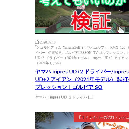
1
2020.09.18
ゴルピア SO
,
YamahaGolf（ヤマハゴルフ）
,
RMX 120
イバー
,
伊東諭史
,
ゴルピアLESSON TV-ゴルフレッスン-
,
i
UD+2 ドライバー（2021年モデル）
,
inpres UD+2 アイアン
（2021年モデル）
ヤマハ inpres UD+2 ドライバー/inpres
UD+2 アイアン（2021年モデル） 試
プレッション｜ゴルピア SO
ヤマハ｜inpres UD+2 ドライバ […]
ドライバーの試打・レビ