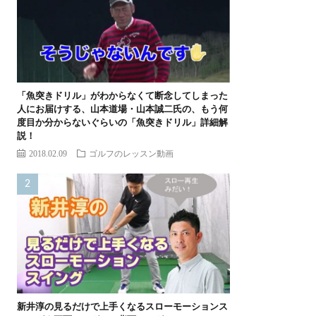
「魚突きドリル」がわからなくて断念してしまった
人にお届けする、山本道場・山本誠二氏の、もう何
度目か分からないぐらいの「魚突きドリル」詳細解
説！
2018.02.09
ゴルフのレッスン動画
新井淳の見るだけで上手くなるスローモーションス