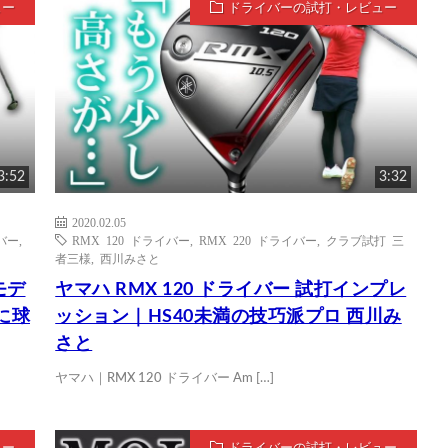
ュー
ドライバーの試打・レビュー
3:52
3:32
2020.02.05
イバー
,
RMX 120 ドライバー
,
RMX 220 ドライバー
,
クラブ試打 三
者三様
,
西川みさと
モデ
ヤマハ RMX 120 ドライバー 試打インプレ
に球
ッション｜HS40未満の技巧派プロ 西川み
さと
ヤマハ｜RMX 120 ドライバー Am […]