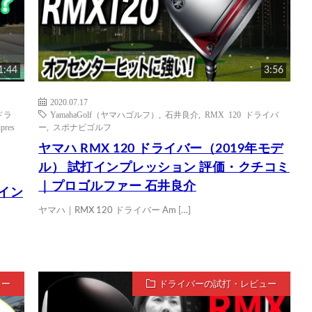
1:44
3:56
2020.07.17
 ドラ
YamahaGolf（ヤマハゴルフ）
,
石井良介
,
RMX 120 ドライバ
npres
ー
,
スポナビゴルフ
ヤマハ RMX 120 ドライバー（2019年モデ
ル） 試打インプレッション 評価・クチコミ
｜プロゴルファー 石井良介
打イン
ヤマハ｜RMX 120 ドライバー Am […]
ュー
ドライバーの試打・レビュー