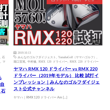
ュー
ドライバーの試打・レビュー
9:17
8:12
2019.10.13
,
石
みんなのゴルフダイジェスト
,
YamahaGolf（ヤマハゴルフ）
,
ー
,
マ
堀口宜篤
,
中村修
,
RMX 120 ドライバー
,
RMX 220 ドライバー
ヤマハ RMX 120 ドライバー vs RMX 220
ドライバー（2019年モデル） 比較 試打イ
る
ンプレッション｜みんなのゴルフダイジェ
独自
スト公式チャンネル
 石
ヤマハ｜RMX 120 ドライバー Am […]