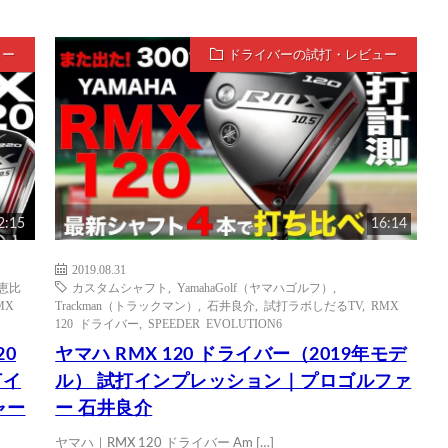
ュー
ドライバーの試打・レビュー
2:15
16:14
2019.08.31
恵比
カスタムシャフト
,
YamahaGolf（ヤマハゴルフ）
,
MX
Trackman（トラックマン）
,
石井良介
,
試打ラボしだるTV
,
RMX
120 ドライバー
,
SPEEDER EVOLUTION6
20
ヤマハ RMX 120 ドライバー（2019年モデ
打イ
ル） 試打インプレッション｜プロゴルファ
ャー
ー 石井良介
ヤマハ｜RMX 120 ドライバー Am […]