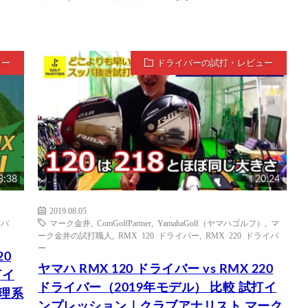
ュー
ドライバーの試打・レビュー
8:38
20:24
2019.08.05
イバ
マーク金井
,
ComGolfPartner
,
YamahaGolf（ヤマハゴルフ）
,
マ
ーク金井の試打職人
,
RMX 120 ドライバー
,
RMX 220 ドライバ
ー
20
ヤマハ RMX 120 ドライバー vs RMX 220
打イ
ドライバー（2019年モデル） 比較 試打イ
 理系
ンプレッション｜クラブアナリスト マーク