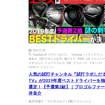
ドライバーの試打・レビ
1
2019.12.26
YamahaGolf（ヤマハゴルフ）
,
Trackman（トラックマン）
井良介
,
試打ラボしだるTV
,
地クラブ
,
RMX 120 ドライバ
スダゴルフ
,
リョーマゴルフ
,
FBL ドライバー
,
マキシマ2
TYPE-V ドライバー
人気の試打チャンネル『試打ラボしだ
TV』が2019年度ベストドライバーを
選定！【予選第2組】｜プロゴルファー
井良介
楽天市場で「マスダゴルフ｜FBLドライバ […]