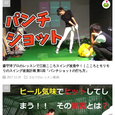
森守洋プロのレッスンで三枝こころスイング改造中！｜こころとモリモ
リのスイング改造計画 第1回「パンチショットの打ち方」
2017.12.20
ゴルフのレッスン動画