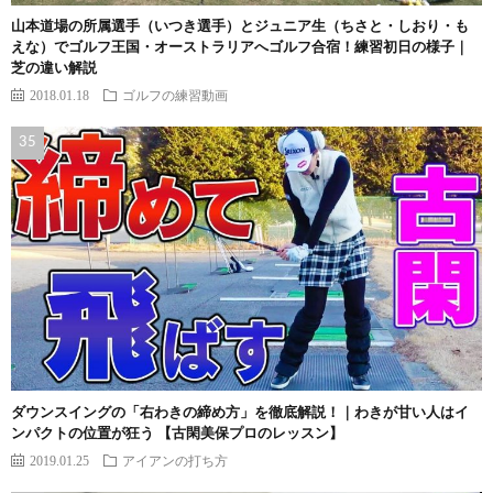
山本道場の所属選手（いつき選手）とジュニア生（ちさと・しおり・も
えな）でゴルフ王国・オーストラリアへゴルフ合宿！練習初日の様子｜
芝の違い解説
2018.01.18
ゴルフの練習動画
ダウンスイングの「右わきの締め方」を徹底解説！｜わきが甘い人はイ
ンパクトの位置が狂う 【古閑美保プロのレッスン】
2019.01.25
アイアンの打ち方