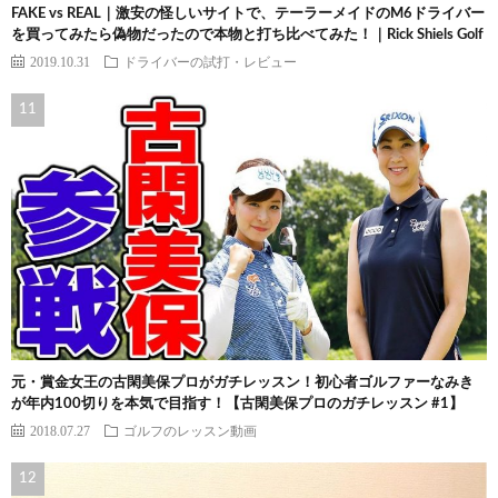
FAKE vs REAL｜激安の怪しいサイトで、テーラーメイドのM6ドライバー
を買ってみたら偽物だったので本物と打ち比べてみた！｜Rick Shiels Golf
2019.10.31
ドライバーの試打・レビュー
元・賞金女王の古閑美保プロがガチレッスン！初心者ゴルファーなみき
が年内100切りを本気で目指す！【古閑美保プロのガチレッスン #1】
2018.07.27
ゴルフのレッスン動画