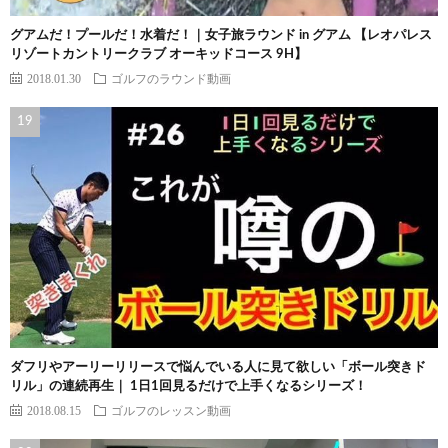
グアムだ！プールだ！水着だ！｜女子旅ラウンド in グアム 【レオパレス
リゾートカントリークラブ オーキッドコース 9H】
2018.01.30
ゴルフのラウンド動画
ダフリやアーリーリリースで悩んでいる人に見て欲しい「ボール突きド
リル」の連続再生｜ 1日1回見るだけで上手くなるシリーズ！
2018.08.15
ゴルフのレッスン動画