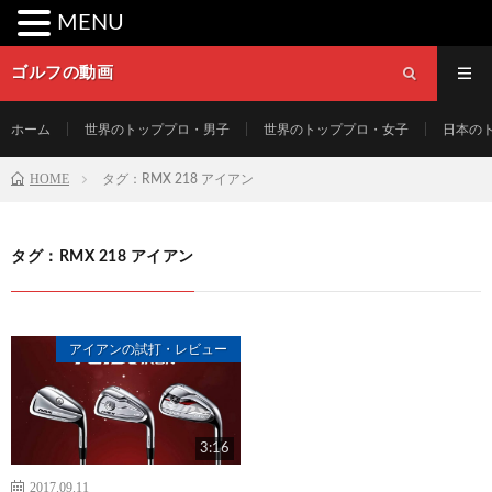
MENU
ゴルフの動画
ホーム
世界のトッププロ・男子
世界のトッププロ・女子
日本の
HOME
タグ：RMX 218 アイアン
タグ：RMX 218 アイアン
アイアンの試打・レビュー
3:16
2017.09.11