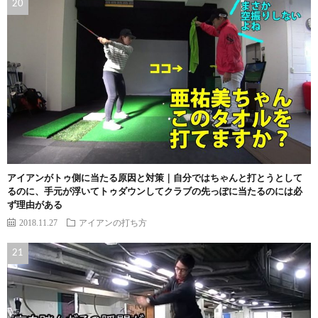
アイアンがトゥ側に当たる原因と対策｜自分ではちゃんと打とうとして
るのに、手元が浮いてトゥダウンしてクラブの先っぽに当たるのには必
ず理由がある
2018.11.27
アイアンの打ち方