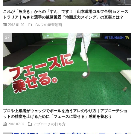
これが「魚突き」からの「すん」です！｜山本道場ゴルフ合宿 in オース
トラリア｜ちさと選手の練習風景「地面反力スイング」の真実とは？
2018.01.29
ゴルフの練習動画
プロや上級者がウェッジでボールを拾うアレのやり方｜アプローチショ
ットの精度を上げるために「フェースに乗せる」感覚を養おう
2018.07.02
アプローチの打ち方