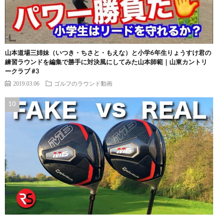
山本道場三姉妹（いつき・ちさと・もえな）と小学6年生りょうすけ君の
練習ラウンドを編集で勝手に対決風にしてみた山本師範｜山東カントリ
ークラブ #3
2019.03.06
ゴルフのラウンド動画