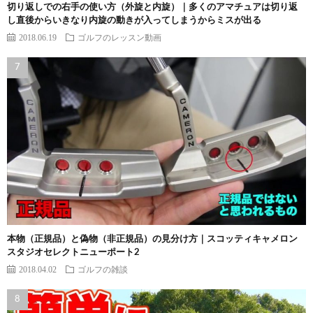
切り返しでの右手の使い方（外旋と内旋）｜多くのアマチュアは切り返
し直後からいきなり内旋の動きが入ってしまうからミスが出る
2018.06.19
ゴルフのレッスン動画
本物（正規品）と偽物（非正規品）の見分け方｜スコッティキャメロン
スタジオセレクトニューポート2
2018.04.02
ゴルフの雑談