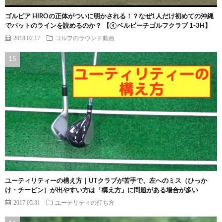
ゴルピア HIROの正体がついに明かされる！？なぜ1人だけ初めての沖縄
でパットのラインを読めるのか？ 【④ベルビーチゴルフクラブ 1-3H】
2018.02.17
ゴルフのラウンド動画
ユーティリティーの構え方｜UTクラブが苦手で、左へのミス（ひっか
け・チーピン）が出やすい方は「構え方」に問題がある場合が多い
2017.05.31
ユーテリティの打ち方