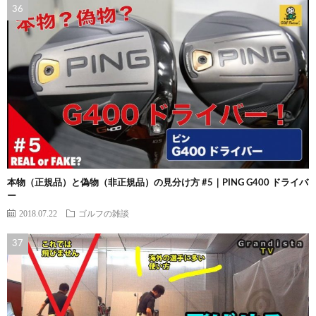
本物（正規品）と偽物（非正規品）の見分け方 #5｜PING G400 ドライバ
ー
2018.07.22
ゴルフの雑談