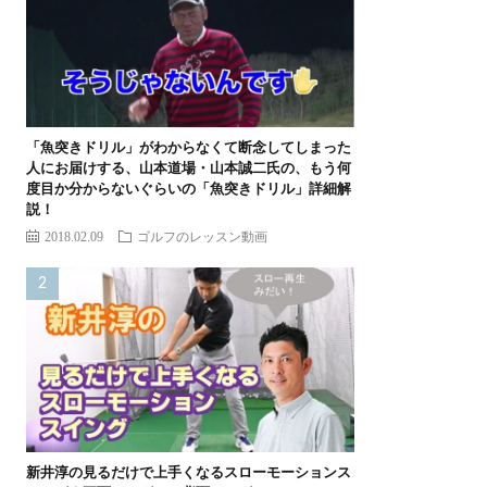
「魚突きドリル」がわからなくて断念してしまった
人にお届けする、山本道場・山本誠二氏の、もう何
度目か分からないぐらいの「魚突きドリル」詳細解
説！
2018.02.09
ゴルフのレッスン動画
新井淳の見るだけで上手くなるスローモーションス