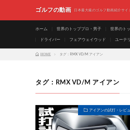
ゴルフの動画
日本最大級のゴルフ動画紹介サイ
ホーム
世界のトッププロ・男子
世界のト
ドライバー
フェアウェイウッド
ユーテ
HOME
タグ：RMX VD/M アイアン
タグ：RMX VD/M アイアン
アイアンの試打・レビ