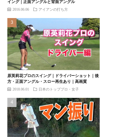
イング｜正面アングルと背面アングル
2016.06.06
アイアンの打ち方
原英莉花プロのスイング｜ドライバーショット｜後
方・正面アングル・スロー再生あり｜高画質
2018.06.01
日本のトッププロ・女子