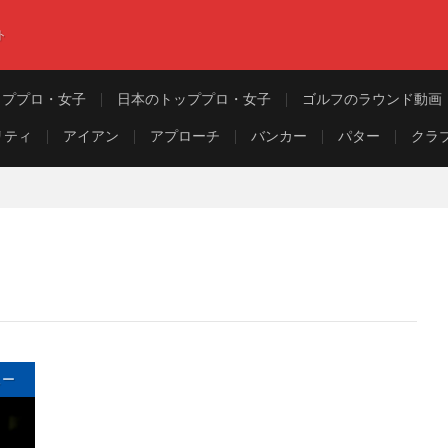
ト
ッププロ・女子
日本のトッププロ・女子
ゴルフのラウンド動画
リティ
アイアン
アプローチ
バンカー
パター
クラ
ュー