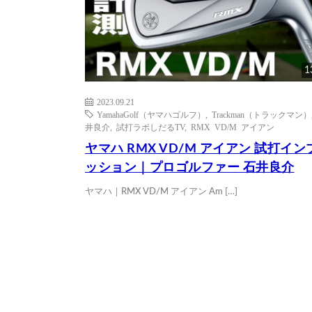
1
2023.09.21
YamahaGolf（ヤマハゴルフ）
,
Trackman（トラックマン）
井良介
,
試打ラボしだるTV
,
RMX VD/M アイアン
ヤマハ RMX VD/M アイアン 試打イン
ッション｜プロゴルファー 石井良介
ヤマハ｜RMX VD/M アイアン Am […]