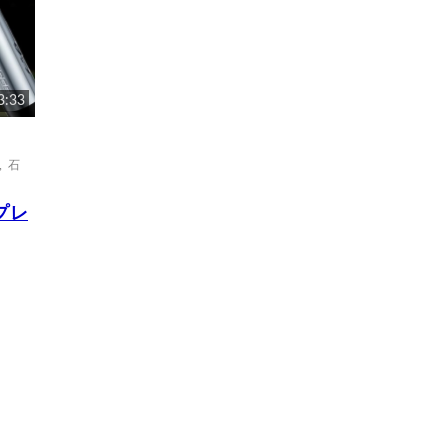
3:33
,
石
プレ