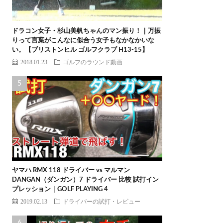
ドラコン女子・杉山美帆ちゃんのマン振り！｜万振
りって言葉がこんなに似合う女子もなかなかいな
い。【ブリストンヒル ゴルフクラブ H13-15】
2018.01.23
ゴルフのラウンド動画
ヤマハ RMX 118 ドライバー vs マルマン
DANGAN（ダンガン）7 ドライバー 比較 試打イン
プレッション｜GOLF PLAYING 4
2019.02.13
ドライバーの試打・レビュー