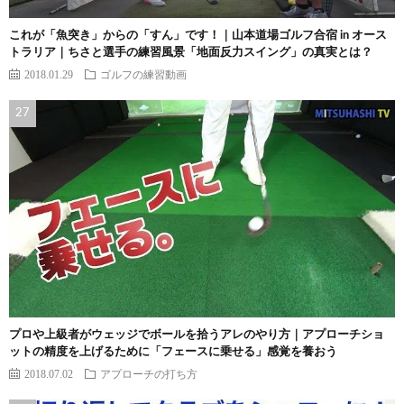
これが「魚突き」からの「すん」です！｜山本道場ゴルフ合宿 in オース
トラリア｜ちさと選手の練習風景「地面反力スイング」の真実とは？
2018.01.29
ゴルフの練習動画
プロや上級者がウェッジでボールを拾うアレのやり方｜アプローチショ
ットの精度を上げるために「フェースに乗せる」感覚を養おう
2018.07.02
アプローチの打ち方