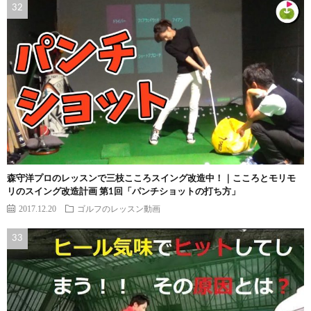
森守洋プロのレッスンで三枝こころスイング改造中！｜こころとモリモ
リのスイング改造計画 第1回「パンチショットの打ち方」
2017.12.20
ゴルフのレッスン動画