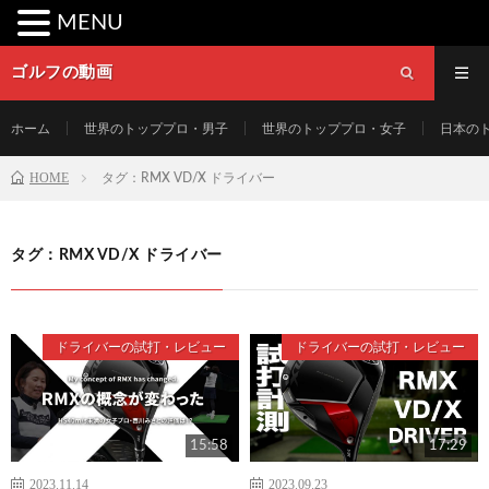
MENU
ゴルフの動画
ホーム
世界のトッププロ・男子
世界のトッププロ・女子
日本の
HOME
タグ：RMX VD/X ドライバー
タグ：RMX VD/X ドライバー
ドライバーの試打・レビュー
ドライバーの試打・レビュー
15:58
17:29
2023.11.14
2023.09.23