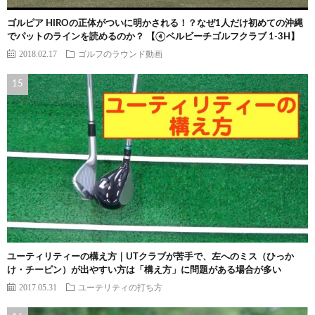
ゴルピア HIROの正体がついに明かされる！？なぜ1人だけ初めての沖縄
でパットのラインを読めるのか？ 【④ベルビーチゴルフクラブ 1-3H】
2018.02.17
ゴルフのラウンド動画
ユーティリティーの構え方｜UTクラブが苦手で、左へのミス（ひっか
け・チーピン）が出やすい方は「構え方」に問題がある場合が多い
2017.05.31
ユーテリティの打ち方