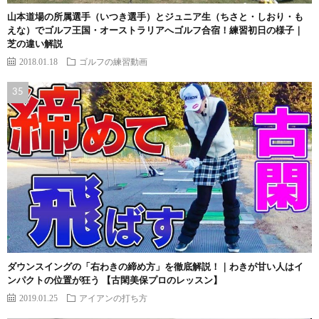
山本道場の所属選手（いつき選手）とジュニア生（ちさと・しおり・も
えな）でゴルフ王国・オーストラリアへゴルフ合宿！練習初日の様子｜
芝の違い解説
2018.01.18
ゴルフの練習動画
ダウンスイングの「右わきの締め方」を徹底解説！｜わきが甘い人はイ
ンパクトの位置が狂う 【古閑美保プロのレッスン】
2019.01.25
アイアンの打ち方