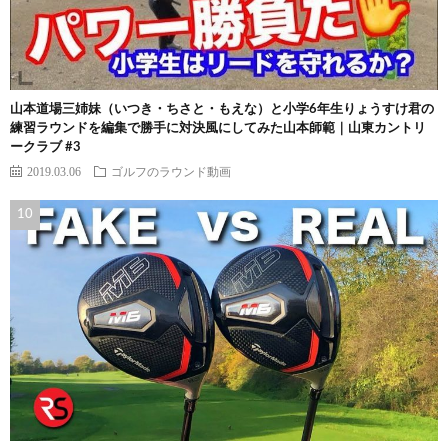
山本道場三姉妹（いつき・ちさと・もえな）と小学6年生りょうすけ君の
練習ラウンドを編集で勝手に対決風にしてみた山本師範｜山東カントリ
ークラブ #3
2019.03.06
ゴルフのラウンド動画