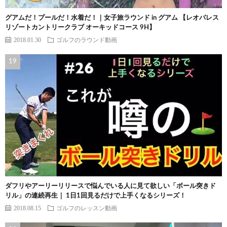
グアムだ！プールだ！水着だ！｜女子旅ラウンド in グアム 【レオパレス
リゾートカントリークラブ オーキッドコース 9H】
2018.01.30
ゴルフのラウンド動画
ダフリやアーリーリリースで悩んでいる人に見て欲しい「ボール突きド
リル」の連続再生｜ 1日1回見るだけで上手くなるシリーズ！
2018.08.15
ゴルフのレッスン動画