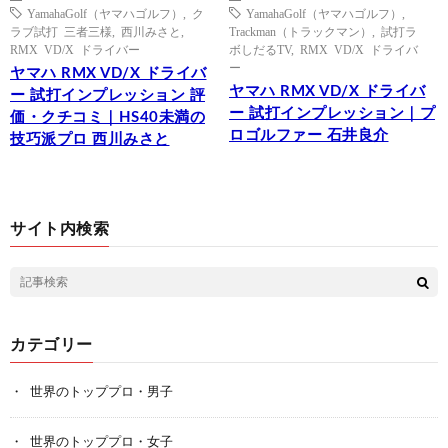
YamahaGolf（ヤマハゴルフ）
,
ク
YamahaGolf（ヤマハゴルフ）
,
ラブ試打 三者三様
,
西川みさと
,
Trackman（トラックマン）
,
試打ラ
RMX VD/X ドライバー
ボしだるTV
,
RMX VD/X ドライバ
ー
ヤマハ RMX VD/X ドライバ
ヤマハ RMX VD/X ドライバ
ー 試打インプレッション 評
ー 試打インプレッション｜プ
価・クチコミ｜HS40未満の
ロゴルファー 石井良介
技巧派プロ 西川みさと
サイト内検索
カテゴリー
世界のトッププロ・男子
世界のトッププロ・女子