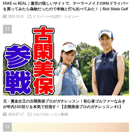
FAKE vs REAL｜激安の怪しいサイトで、テーラーメイドのM6ドライバー
を買ってみたら偽物だったので本物と打ち比べてみた！｜Rick Shiels Golf
2019.10.31
ドライバーの試打・レビュー
元・賞金女王の古閑美保プロがガチレッスン！初心者ゴルファーなみき
が年内100切りを本気で目指す！【古閑美保プロのガチレッスン #1】
2018.07.27
ゴルフのレッスン動画