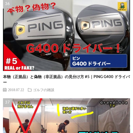
本物（正規品）と偽物（非正規品）の見分け方 #5｜PING G400 ドライバ
ー
2018.07.22
ゴルフの雑談