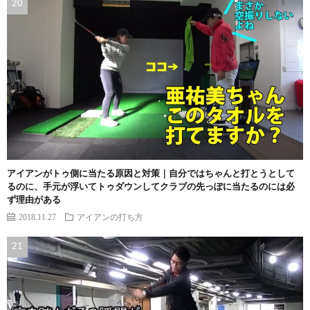
アイアンがトゥ側に当たる原因と対策｜自分ではちゃんと打とうとして
るのに、手元が浮いてトゥダウンしてクラブの先っぽに当たるのには必
ず理由がある
2018.11.27
アイアンの打ち方