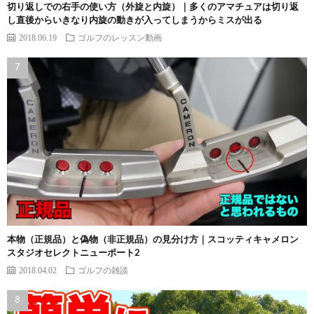
切り返しでの右手の使い方（外旋と内旋）｜多くのアマチュアは切り返
し直後からいきなり内旋の動きが入ってしまうからミスが出る
2018.06.19
ゴルフのレッスン動画
本物（正規品）と偽物（非正規品）の見分け方｜スコッティキャメロン
スタジオセレクトニューポート2
2018.04.02
ゴルフの雑談