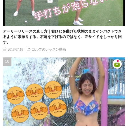
アーリーリリースの直し方｜右ひじを曲げた状態のままインパクトでき
るように素振りする。右肩を下げるのではなく、左サイドをしっかり回
す。
2018.07.18
ゴルフのレッスン動画