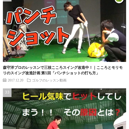
森守洋プロのレッスンで三枝こころスイング改造中！｜こころとモリモ
リのスイング改造計画 第1回「パンチショットの打ち方」
2017.12.20
ゴルフのレッスン動画