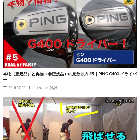
本物（正規品）と偽物（非正規品）の見分け方 #5｜PING G400 ドライバ
ー
2018.07.22
ゴルフの雑談