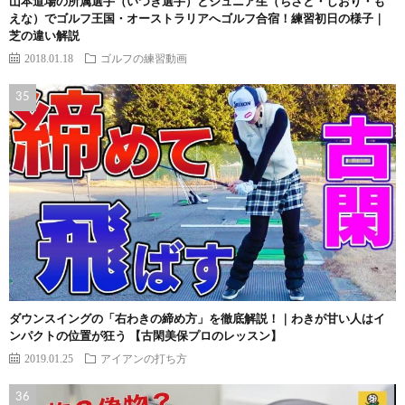
山本道場の所属選手（いつき選手）とジュニア生（ちさと・しおり・も
えな）でゴルフ王国・オーストラリアへゴルフ合宿！練習初日の様子｜
芝の違い解説
2018.01.18
ゴルフの練習動画
ダウンスイングの「右わきの締め方」を徹底解説！｜わきが甘い人はイ
ンパクトの位置が狂う 【古閑美保プロのレッスン】
2019.01.25
アイアンの打ち方