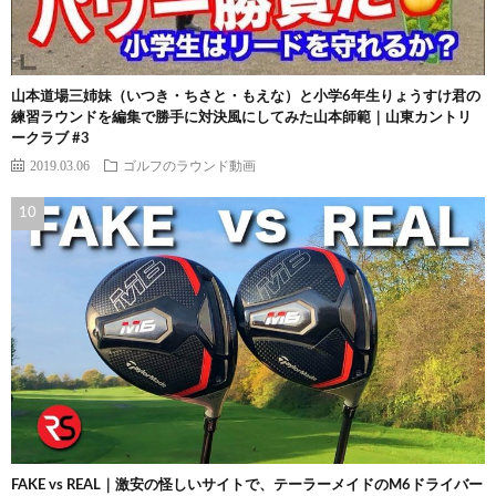
山本道場三姉妹（いつき・ちさと・もえな）と小学6年生りょうすけ君の
練習ラウンドを編集で勝手に対決風にしてみた山本師範｜山東カントリ
ークラブ #3
2019.03.06
ゴルフのラウンド動画
FAKE vs REAL｜激安の怪しいサイトで、テーラーメイドのM6ドライバー