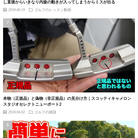
し直後からいきなり内旋の動きが入ってしまうからミスが出る
2018.06.19
ゴルフのレッスン動画
本物（正規品）と偽物（非正規品）の見分け方｜スコッティキャメロン
スタジオセレクトニューポート2
2018.04.02
ゴルフの雑談