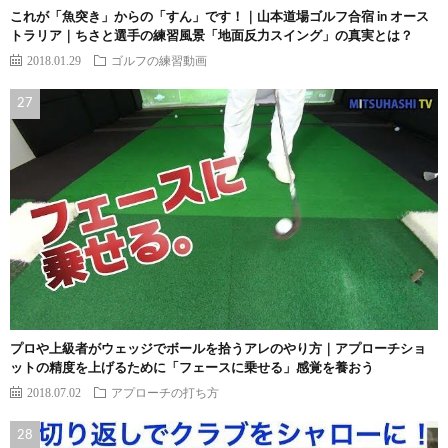
これが「魚突き」からの「すん」です！｜山本道場ゴルフ合宿 in オース
トラリア｜ちさと選手の練習風景「地面反力スイング」の真実とは？
2018.01.29
ゴルフの練習動画
プロや上級者がウェッジでボールを拾うアレのやり方｜アプローチショ
ットの精度を上げるために「フェースに乗せる」感覚を養おう
2018.07.02
アプローチの打ち方