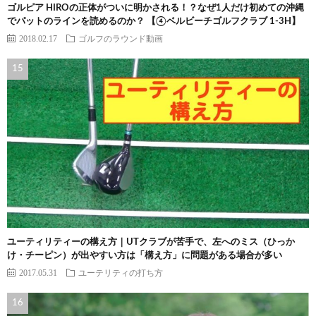
ゴルピア HIROの正体がついに明かされる！？なぜ1人だけ初めての沖縄
でパットのラインを読めるのか？ 【④ベルビーチゴルフクラブ 1-3H】
2018.02.17
ゴルフのラウンド動画
ユーティリティーの構え方｜UTクラブが苦手で、左へのミス（ひっか
け・チーピン）が出やすい方は「構え方」に問題がある場合が多い
2017.05.31
ユーテリティの打ち方