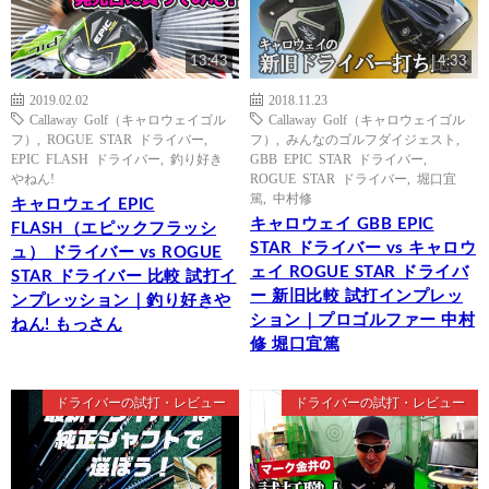
13:43
4:33
2019.02.02
2018.11.23
Callaway Golf（キャロウェイゴル
Callaway Golf（キャロウェイゴル
フ）
,
ROGUE STAR ドライバー
,
フ）
,
みんなのゴルフダイジェスト
,
EPIC FLASH ドライバー
,
釣り好き
GBB EPIC STAR ドライバー
,
やねん!
ROGUE STAR ドライバー
,
堀口宜
篤
,
中村修
キャロウェイ EPIC
キャロウェイ GBB EPIC
FLASH（エピックフラッシ
STAR ドライバー vs キャロウ
ュ） ドライバー vs ROGUE
ェイ ROGUE STAR ドライバ
STAR ドライバー 比較 試打イ
ー 新旧比較 試打インプレッ
ンプレッション｜釣り好きや
ション｜プロゴルファー 中村
ねん! もっさん
修 堀口宜篤
ドライバーの試打・レビュー
ドライバーの試打・レビュー