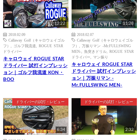
12:22
11:28
2018.02.09
2018.02.07
Callaway Golf（キャロウェイゴル
Callaway Golf（キャロウェイゴル
フ）
,
ゴルフ我流道
,
ROGUE STAR
フ）
,
万振りマン -Mr.FULLSWING
ドライバー
MEN-
,
魚突きドリル
,
ROGUE STAR
ドライバー
,
マン振り
キャロウェイ ROGUE STAR
キャロウェイ ROGUE STAR
ドライバー 試打インプレッシ
ドライバー 試打インプレッシ
ョン｜ゴルフ我流道 KON・
ョン｜万振りマン -
BOO
Mr.FULLSWING MEN-
ドライバーの試打・レビュー
ドライバーの試打・レビュー
6:34
2:32