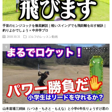
手首のヒンジコックを徹底解説｜軽いスイングでも飛距離を出す秘訣｜
釣りよかでしょう × 中井学プロ
2018.10.31
ゴルフのレッスン動画
山本道場三姉妹（いつき・ちさと・もえな）と小学6年生りょうすけ君の