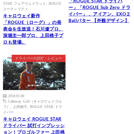
「ROGUE STAR ドライバ
STAR フェアウェイウッド
,
ROGUE
ー」「ROGUE Sub Zero ドラ
ユーティリティ
イバー」 、アイアン、EXO２
キャロウェイ新作
Ballパター 【外観デザイン】
「ROGUE（ローグ）」の発
表会を生放送！石川遼プロ、
深堀圭一郎プロ、上田桃子プ
ロも登場。
ドライバーの試打・レビュー
1:23
2018.01.09
Callaway Golf（キャロウェイゴル
フ）
,
上田桃子
,
ROGUE STAR ドラ
イバー
キャロウェイ ROGUE STAR
ドライバー 試打インプレッシ
ョン｜プロゴルファー 上田桃