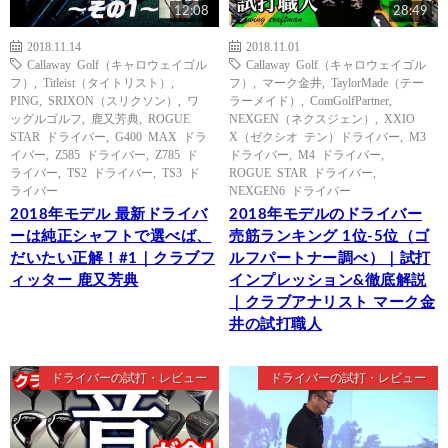
12:08
28:49
2018.11.14
2018.11.01
Callaway Golf（キャロウェイゴル
Callaway Golf（キャロウェイゴル
フ）
,
Titleist（タイトリスト）
,
フ）
,
マーク金井
,
TaylorMade（テー
PING
,
SRIXON（スリクソン）
,
ワ
ラーメイド）
,
ComGolfPartner
,
ッグルゴルフ
,
鹿又芳典
,
ROGUE
NEXGEN（ネクスジェン）
,
XXIO
STAR ドライバー
,
G400 MAX ドラ
X（ゼクシオ テン）ドライバー
,
M3
イバー
,
Z585 ドライバー
,
Z785 ド
ドライバー
,
M4 ドライバー
,
ライバー
,
TS2 ドライバー
,
TS3 ド
ROGUE STAR ドライバー
,
ライバー
NEXGEN6 ドライバー
2018年モデル 最新ドライバ
2018年モデルのドライバー
ーは純正シャフトで選べば、
売筋ランキング 1位-5位（ゴ
だいたい正解！#1｜クラブフ
ルフパートナー調べ）｜試打
ィッター 鹿又芳典
インプレッション&徹底解説
｜クラブアナリスト マーク金
井の試打職人
ドライバーの試打・レビュー
ドライバーの試打・レビュー