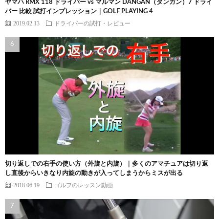
ヤマハ RMX 118 ドライバー vs マルマン DANGAN（ダンガン）7 ドライ
バー 比較 試打インプレッション｜GOLF PLAYING 4
2019.02.13
ドライバーの試打・レビュー
切り返しでの右手の使い方（外旋と内旋）｜多くのアマチュアは切り返
し直後からいきなり内旋の動きが入ってしまうからミスが出る
2018.06.19
ゴルフのレッスン動画