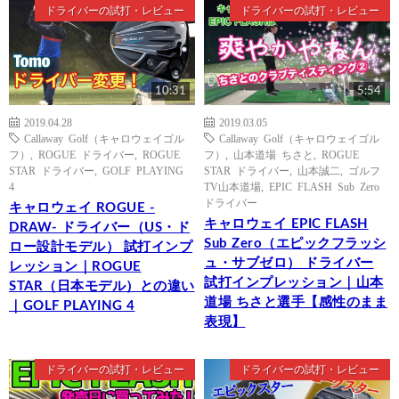
ドライバーの試打・レビュー
ドライバーの試打・レビュー
10:31
5:54
2019.04.28
2019.03.05
Callaway Golf（キャロウェイゴル
Callaway Golf（キャロウェイゴル
フ）
,
ROGUE ドライバー
,
ROGUE
フ）
,
山本道場 ちさと
,
ROGUE
STAR ドライバー
,
GOLF PLAYING
STAR ドライバー
,
山本誠二
,
ゴルフ
4
TV山本道場
,
EPIC FLASH Sub Zero
ドライバー
キャロウェイ ROGUE -
キャロウェイ EPIC FLASH
DRAW- ドライバー（US・ド
Sub Zero（エピックフラッシ
ロー設計モデル） 試打インプ
ュ・サブゼロ） ドライバー
レッション｜ROGUE
試打インプレッション｜山本
STAR（日本モデル）との違い
道場 ちさと選手【感性のまま
｜GOLF PLAYING 4
表現】
ドライバーの試打・レビュー
ドライバーの試打・レビュー