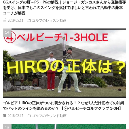
GGスイングの肝＝P5・P6の解説｜ジョージ・ガンカスさんから直接指導
を受け、日本でもこのスイングを拡げてほしいと言われて活動中の藤本
コーチが解説
2019.05.11
ゴルフのレッスン動画
ゴルピア HIROの正体がついに明かされる！？なぜ1人だけ初めての沖縄
でパットのラインを読めるのか？ 【④ベルビーチゴルフクラブ 1-3H】
2018.02.17
ゴルフのラウンド動画