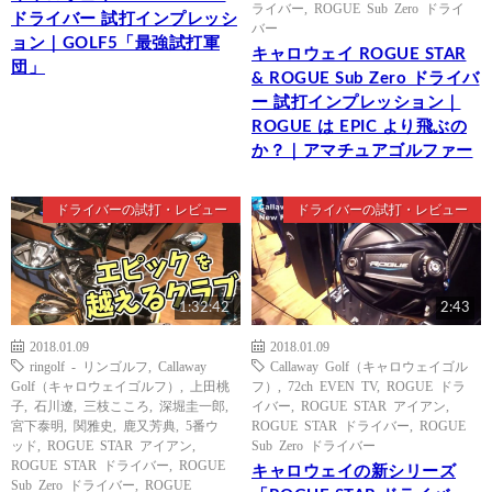
ライバー
,
ROGUE Sub Zero ドライ
ドライバー 試打インプレッシ
バー
ョン｜GOLF5「最強試打軍
キャロウェイ ROGUE STAR
団」
& ROGUE Sub Zero ドライバ
ー 試打インプレッション｜
ROGUE は EPIC より飛ぶの
か？｜アマチュアゴルファー
ドライバーの試打・レビュー
ドライバーの試打・レビュー
1:32:42
2:43
2018.01.09
2018.01.09
ringolf - リンゴルフ
,
Callaway
Callaway Golf（キャロウェイゴル
Golf（キャロウェイゴルフ）
,
上田桃
フ）
,
72ch EVEN TV
,
ROGUE ドラ
子
,
石川遼
,
三枝こころ
,
深堀圭一郎
,
イバー
,
ROGUE STAR アイアン
,
宮下泰明
,
関雅史
,
鹿又芳典
,
5番ウ
ROGUE STAR ドライバー
,
ROGUE
ッド
,
ROGUE STAR アイアン
,
Sub Zero ドライバー
ROGUE STAR ドライバー
,
ROGUE
キャロウェイの新シリーズ
Sub Zero ドライバー
,
ROGUE