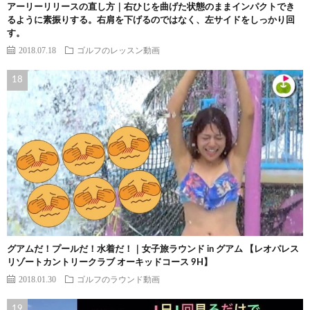
アーリーリリースの直し方｜右ひじを曲げた状態のままインパクトでき
るように素振りする。右肩を下げるのではなく、左サイドをしっかり回
す。
2018.07.18
ゴルフのレッスン動画
グアムだ！プールだ！水着だ！｜女子旅ラウンド in グアム 【レオパレス
リゾートカントリークラブ オーキッドコース 9H】
2018.01.30
ゴルフのラウンド動画