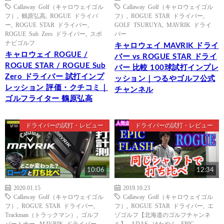
Callaway Golf（キャロウェイゴル
Callaway Golf（キャロウェイゴル
フ）
,
鶴原弘高
,
ROGUE ドライバ
フ）
,
ROGUE STAR ドライバー
,
ー
,
ROGUE STAR ドライバー
,
GOLF TSURUYA
,
MAVRIK ドライ
ROGUE Sub Zero ドライバー
,
スポ
バー
ナビゴルフ
キャロウェイ MAVRIK ドライ
キャロウェイ ROGUE /
バー vs ROGUE STAR ドライ
ROGUE STAR / ROGUE Sub
バー 比較 100球試打インプレ
Zero ドライバー 試打インプ
ッション｜つるやゴルフ公式
レッション 評価・クチコミ｜
チャンネル
ゴルフライター 鶴原弘高
ドライバーの試打・レビュー
ドライバーの試打・レビュー
10:06
12:34
2020.01.15
2019.10.23
Callaway Golf（キャロウェイゴル
Callaway Golf（キャロウェイゴル
フ）
,
ROGUE STAR ドライバー
,
フ）
,
ROGUE STAR ドライバー
,
エ
Trackman（トラックマン）
,
ゴルフ
ゾゴルフ【北海道のゴルフチャンネ
パートナー
,
MAVRIK ドライバー
ル】
,
ADAS
,
はたやん
,
EPIC