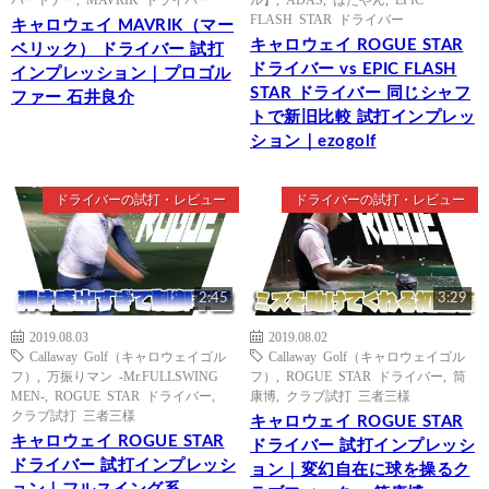
FLASH STAR ドライバー
キャロウェイ MAVRIK（マー
キャロウェイ ROGUE STAR
ベリック） ドライバー 試打
ドライバー vs EPIC FLASH
インプレッション｜プロゴル
STAR ドライバー 同じシャフ
ファー 石井良介
トで新旧比較 試打インプレッ
ション｜ezogolf
ドライバーの試打・レビュー
ドライバーの試打・レビュー
2:45
3:29
2019.08.03
2019.08.02
Callaway Golf（キャロウェイゴル
Callaway Golf（キャロウェイゴル
フ）
,
万振りマン -Mr.FULLSWING
フ）
,
ROGUE STAR ドライバー
,
筒
MEN-
,
ROGUE STAR ドライバー
,
康博
,
クラブ試打 三者三様
クラブ試打 三者三様
キャロウェイ ROGUE STAR
キャロウェイ ROGUE STAR
ドライバー 試打インプレッシ
ドライバー 試打インプレッシ
ョン｜変幻自在に球を操るク