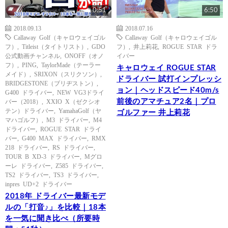
0:51
6:50
2018.09.13
2018.07.16
Callaway Golf（キャロウェイゴル
Callaway Golf（キャロウェイゴル
フ）
,
Titleist（タイトリスト）
,
GDO
フ）
,
井上莉花
,
ROGUE STAR ドラ
公式動画チャンネル
,
ONOFF（オノ
イバー
フ）
,
PING
,
TaylorMade（テーラー
キャロウェイ ROGUE STAR
メイド）
,
SRIXON（スリクソン）
,
ドライバー 試打インプレッシ
BRIDGESTONE（ブリヂストン）
,
ョン｜ヘッドスピード40m/s
G400 ドライバー
,
NEW VG3ドライ
前後のアマチュア2名｜プロ
バー（2018）
,
XXIO X（ゼクシオ
テン）ドライバー
,
YamahaGolf（ヤ
ゴルファー 井上莉花
マハゴルフ）
,
M3 ドライバー
,
M4
ドライバー
,
ROGUE STAR ドライ
バー
,
G400 MAX ドライバー
,
RMX
218 ドライバー
,
RS ドライバー
,
TOUR B XD-3 ドライバー
,
Mグロ
ーレ ドライバー
,
Z585 ドライバー
,
TS2 ドライバー
,
TS3 ドライバー
,
inpres UD+2 ドライバー
2018年 ドライバー最新モデ
ルの「打音♪」を比較｜18本
を一気に聞き比べ（所要時