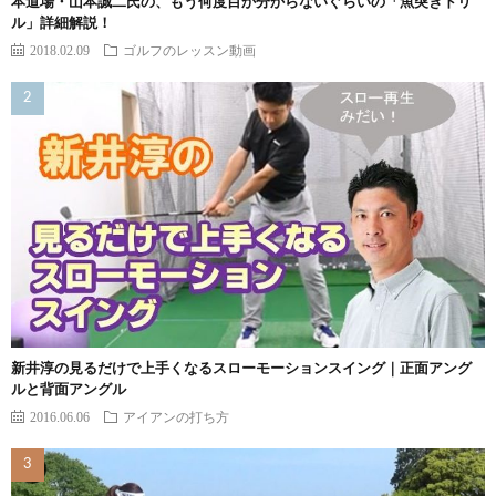
本道場・山本誠二氏の、もう何度目か分からないぐらいの「魚突きドリ
ル」詳細解説！
2018.02.09
ゴルフのレッスン動画
新井淳の見るだけで上手くなるスローモーションスイング｜正面アング
ルと背面アングル
2016.06.06
アイアンの打ち方