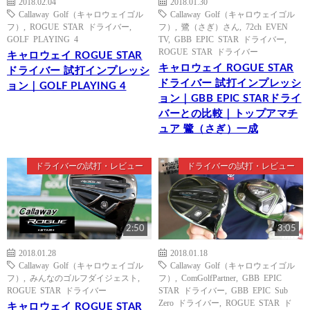
2018.02.04
2018.01.30
Callaway Golf（キャロウェイゴル
Callaway Golf（キャロウェイゴル
フ）
,
ROGUE STAR ドライバー
,
フ）
,
鷺（さぎ）さん
,
72ch EVEN
GOLF PLAYING 4
TV
,
GBB EPIC STAR ドライバー
,
ROGUE STAR ドライバー
キャロウェイ ROGUE STAR
キャロウェイ ROGUE STAR
ドライバー 試打インプレッシ
ドライバー 試打インプレッシ
ョン｜GOLF PLAYING 4
ョン｜GBB EPIC STARドライ
バーとの比較｜トップアマチ
ュア 鷺（さぎ）一成
ドライバーの試打・レビュー
ドライバーの試打・レビュー
2:50
3:05
2018.01.28
2018.01.18
Callaway Golf（キャロウェイゴル
Callaway Golf（キャロウェイゴル
フ）
,
みんなのゴルフダイジェスト
,
フ）
,
ComGolfPartner
,
GBB EPIC
ROGUE STAR ドライバー
STAR ドライバー
,
GBB EPIC Sub
Zero ドライバー
,
ROGUE STAR ド
キャロウェイ ROGUE STAR