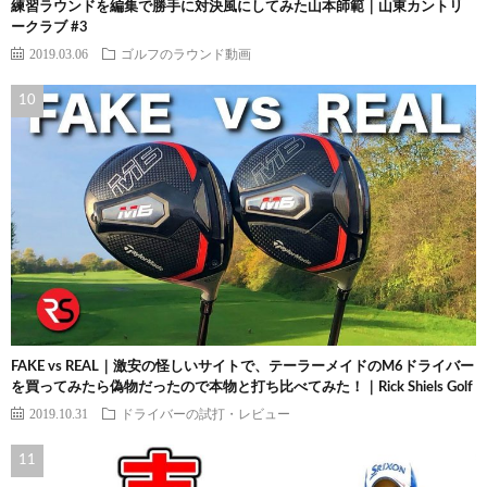
練習ラウンドを編集で勝手に対決風にしてみた山本師範｜山東カントリ
ークラブ #3
2019.03.06
ゴルフのラウンド動画
FAKE vs REAL｜激安の怪しいサイトで、テーラーメイドのM6ドライバー
を買ってみたら偽物だったので本物と打ち比べてみた！｜Rick Shiels Golf
2019.10.31
ドライバーの試打・レビュー