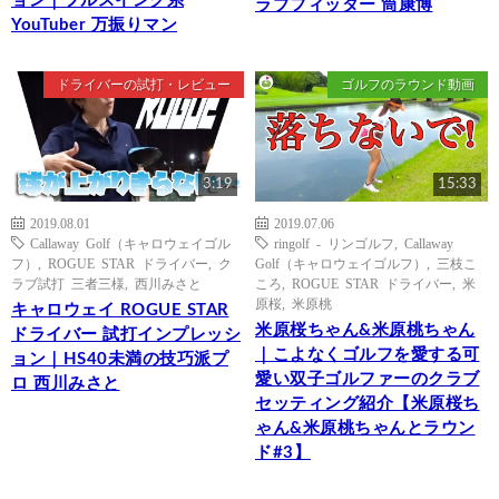
ョン｜フルスイング系
ラブフィッター 筒康博
YouTuber 万振りマン
ドライバーの試打・レビュー
ゴルフのラウンド動画
3:19
15:33
2019.08.01
2019.07.06
Callaway Golf（キャロウェイゴル
ringolf - リンゴルフ
,
Callaway
フ）
,
ROGUE STAR ドライバー
,
ク
Golf（キャロウェイゴルフ）
,
三枝こ
ラブ試打 三者三様
,
西川みさと
ころ
,
ROGUE STAR ドライバー
,
米
原桜
,
米原桃
キャロウェイ ROGUE STAR
米原桜ちゃん&米原桃ちゃん
ドライバー 試打インプレッシ
｜こよなくゴルフを愛する可
ョン｜HS40未満の技巧派プ
愛い双子ゴルファーのクラブ
ロ 西川みさと
セッティング紹介【米原桜ち
ゃん&米原桃ちゃんとラウン
ド#3】