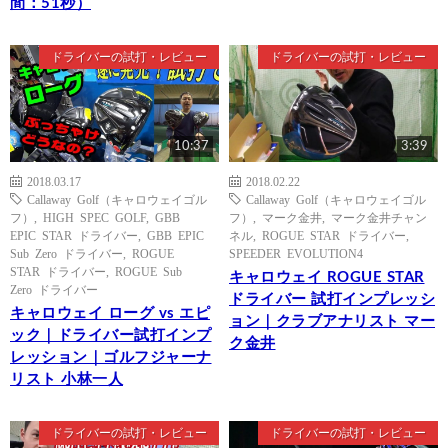
間：51秒）
ドライバーの試打・レビュー
ドライバーの試打・レビュー
10:37
3:39
2018.03.17
2018.02.22
Callaway Golf（キャロウェイゴル
Callaway Golf（キャロウェイゴル
フ）
,
HIGH SPEC GOLF
,
GBB
フ）
,
マーク金井
,
マーク金井チャン
EPIC STAR ドライバー
,
GBB EPIC
ネル
,
ROGUE STAR ドライバー
,
Sub Zero ドライバー
,
ROGUE
SPEEDER EVOLUTION4
STAR ドライバー
,
ROGUE Sub
キャロウェイ ROGUE STAR
Zero ドライバー
ドライバー 試打インプレッシ
キャロウェイ ローグ vs エピ
ョン｜クラブアナリスト マー
ック｜ドライバー試打インプ
ク金井
レッション｜ゴルフジャーナ
リスト 小林一人
ドライバーの試打・レビュー
ドライバーの試打・レビュー