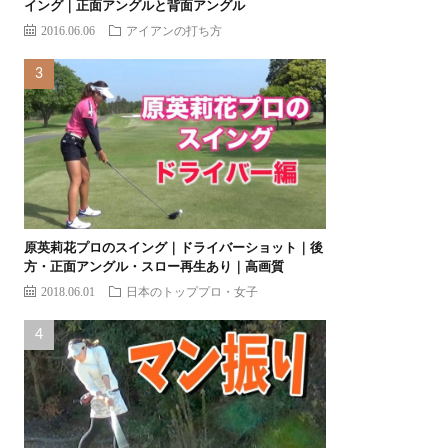
イング｜正面アングルと背面アングル
2016.06.06
アイアンの打ち方
原英莉花プロのスイング｜ドライバーショット｜後
方・正面アングル・スロー再生あり｜高画質
2018.06.01
日本のトッププロ・女子