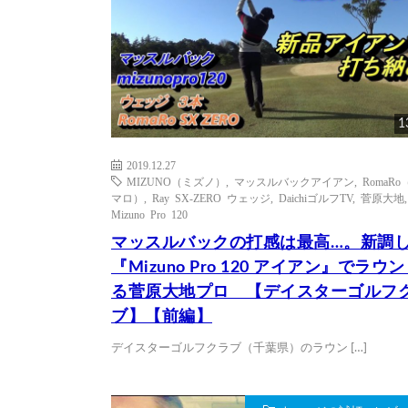
1
2019.12.27
MIZUNO（ミズノ）
,
マッスルバックアイアン
,
RomaRo
マロ）
,
Ray SX-ZERO ウェッジ
,
DaichiゴルフTV
,
菅原大地
,
Mizuno Pro 120
マッスルバックの打感は最高…。新調
『Mizuno Pro 120 アイアン』でラウ
る菅原大地プロ 【デイスターゴルフ
ブ】【前編】
デイスターゴルフクラブ（千葉県）のラウン […]