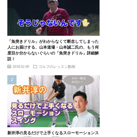
「魚突きドリル」がわからなくて断念してしまった
人にお届けする、山本道場・山本誠二氏の、もう何
度目か分からないぐらいの「魚突きドリル」詳細解
説！
2018.02.09
ゴルフのレッスン動画
新井淳の見るだけで上手くなるスローモーションス