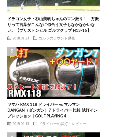
ドラコン女子・杉山美帆ちゃんのマン振り！｜万振
りって言葉がこんなに似合う女子もなかなかいな
い。【ブリストンヒル ゴルフクラブ H13-15】
2018.01.23
ゴルフのラウンド動画
ヤマハ RMX 118 ドライバー vs マルマン
DANGAN（ダンガン）7 ドライバー 比較 試打イン
プレッション｜GOLF PLAYING 4
2019.02.13
ドライバーの試打・レビュー