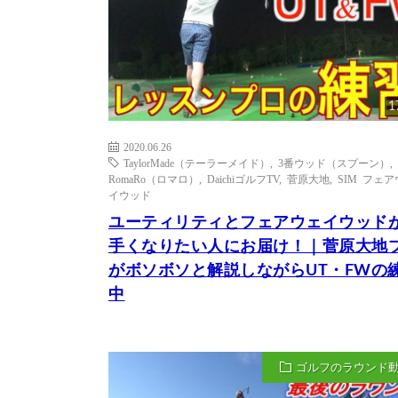
1
2020.06.26
TaylorMade（テーラーメイド）
,
3番ウッド（スプーン）
,
RomaRo（ロマロ）
,
DaichiゴルフTV
,
菅原大地
,
SIM フェ
イウッド
ユーティリティとフェアウェイウッド
手くなりたい人にお届け！｜菅原大地
がボソボソと解説しながらUT・FWの
中
ゴルフのラウンド