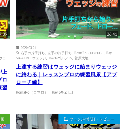
7:39
26:41
2020.03.24
右手の片手打ち
,
左手の片手打ち
,
RomaRo（ロマロ）
,
Ray
アウェ
SX-ZERO ウェッジ
,
DaichiゴルフTV
,
菅原大地
上達する練習はウェッジに始まりウェッジ
が上
に終わる｜レッスンプロの練習風景【アプ
プロ
ローチ編】
練習
RomaRo（ロマロ）｜Ray SX-Z […]
動画
ウェッジの試打・レビュー