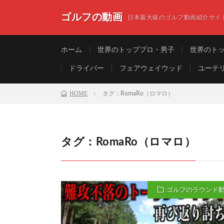
ゴルフの動画
日本最大級のゴルフ動画紹介サイ
ホーム
世界のトッププロ・男子
世界のト
ドライバー
フェアウェイウッド
ユーテ
HOME
タグ：RomaRo（ロマロ）
タグ：RomaRo（ロマロ）
ゴルフのラウンド