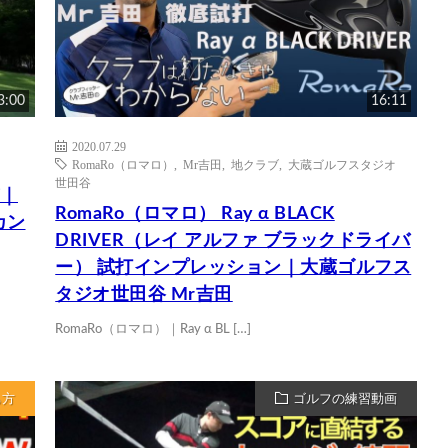
3:00
16:11
2020.07.29
RomaRo（ロマロ）
,
Mr吉田
,
地クラブ
,
大蔵ゴルフスタジオ
世田谷
び｜
RomaRo（ロマロ） Ray α BLACK
カン
DRIVER（レイ アルファ ブラックドライバ
ー） 試打インプレッション｜大蔵ゴルフス
タジオ世田谷 Mr吉田
RomaRo（ロマロ）｜Ray α BL […]
ち方
ゴルフの練習動画