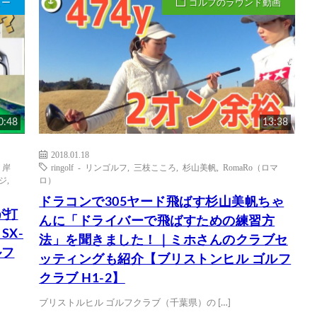
ュー
ゴルフのラウンド動画
0:48
13:38
2018.01.18
,
岸
ringolf - リンゴルフ
,
三枝こころ
,
杉山美帆
,
RomaRo（ロマ
ッジ
,
ロ）
ドラコンで305ヤード飛ばす杉山美帆ちゃ
が打
んに「ドライバーで飛ばすための練習方
SX-
法」を聞きました！｜ミホさんのクラブセ
ルフ
ッティングも紹介【ブリストンヒル ゴルフ
クラブ H1-2】
ブリストルヒル ゴルフクラブ（千葉県）の […]