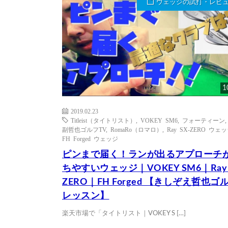
ウェッジの試打・レビ
1
2019.02.23
Titleist（タイトリスト）
,
VOKEY SM6
,
フォーティーン
副哲也ゴルフTV
,
RomaRo（ロマロ）
,
Ray SX-ZERO ウェ
FH Forged ウェッジ
ピンまで届く！ランが出るアプローチ
ちやすいウェッジ｜VOKEY SM6｜Ray 
ZERO｜FH Forged 【きしぞえ哲也ゴ
レッスン】
楽天市場で「タイトリスト｜VOKEY S […]