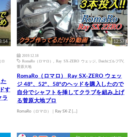
3:14
12:57
2019.12.18
（ロ
RomaRo（ロマロ）
,
Ray SX-ZERO ウェッジ
,
DaichiゴルフTV
,
菅原大地
RomaRo（ロマロ） Ray SX-ZERO ウェッ
した
ジ 48°、52°、58°のヘッドを購入したので
ンドす
自分でシャフトを挿してクラブを組み上げ
クラ
る菅原大地プロ
RomaRo（ロマロ）｜Ray SX-Z […]