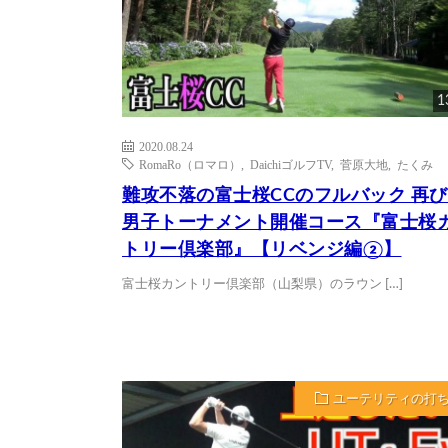
1
2020.08.24
RomaRo（ロマロ）
,
DaichiゴルフTV
,
菅原大地
,
たくみ
難攻不落の富士桜CCのフルバック 再
男子トーナメント開催コース『富士桜
トリー倶楽部』【リベンジ編②】
富士桜カントリー倶楽部（山梨県）のラウン […]
ユーテリティの打