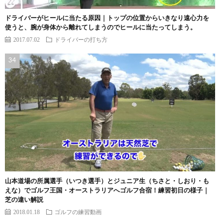
ドライバーがヒールに当たる原因｜トップの位置からいきなり遠心力を
使うと、腕が身体から離れてしまうのでヒールに当たってしまう。
2017.07.02
ドライバーの打ち方
山本道場の所属選手（いつき選手）とジュニア生（ちさと・しおり・も
えな）でゴルフ王国・オーストラリアへゴルフ合宿！練習初日の様子｜
芝の違い解説
2018.01.18
ゴルフの練習動画