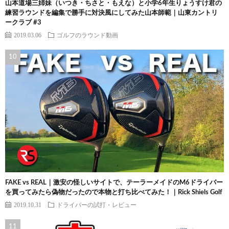
山本道場三姉妹（いつき・ちさと・もえな）と小学6年生りょうすけ君の
練習ラウンドを編集で勝手に対決風にしてみた山本師範｜山東カントリ
ークラブ #3
2019.03.06
ゴルフのラウンド動画
FAKE vs REAL｜激安の怪しいサイトで、テーラーメイドのM6ドライバー
を買ってみたら偽物だったので本物と打ち比べてみた！｜Rick Shiels Golf
2019.10.31
ドライバーの試打・レビュー