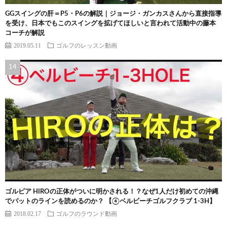
GGスイングの肝＝P5・P6の解説｜ジョージ・ガンカスさんから直接指導
を受け、日本でもこのスイングを拡げてほしいと言われて活動中の藤本
コーチが解説
2019.05.11
ゴルフのレッスン動画
ゴルピア HIROの正体がついに明かされる！？なぜ1人だけ初めての沖縄
でパットのラインを読めるのか？ 【④ベルビーチゴルフクラブ 1-3H】
2018.02.17
ゴルフのラウンド動画