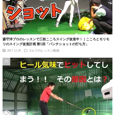
森守洋プロのレッスンで三枝こころスイング改造中！｜こころとモリモ
リのスイング改造計画 第1回「パンチショットの打ち方」
2017.12.20
ゴルフのレッスン動画