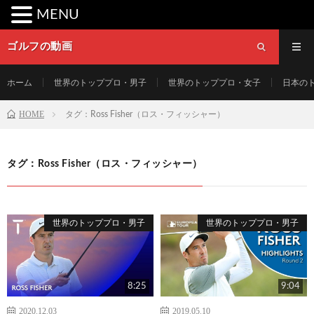
MENU
ゴルフの動画
ホーム
世界のトッププロ・男子
世界のトッププロ・女子
日本の
HOME
タグ：Ross Fisher（ロス・フィッシャー）
タグ：Ross Fisher（ロス・フィッシャー）
世界のトッププロ・男子
世界のトッププロ・男子
8:25
9:04
2020.12.03
2019.05.10