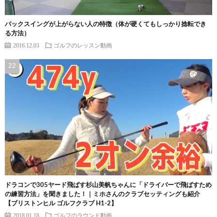
バックスイングが上がらない人の特徴（体が硬くてもしっかり捻転でき
る方法）
2016.12.03
ゴルフのレッスン動画
ドラコンで305ヤード飛ばす杉山美帆ちゃんに「ドライバーで飛ばすため
の練習方法」を聞きました！｜ミホさんのクラブセッティングも紹介
【ブリストンヒル ゴルフクラブ H1-2】
2018.01.18
ゴルフのラウンド動画