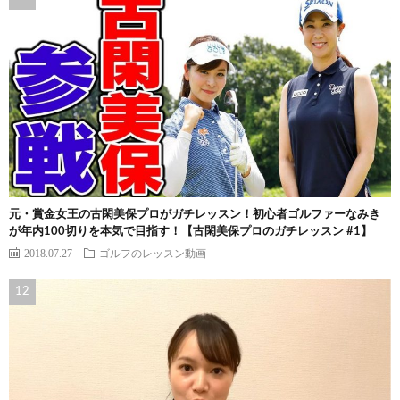
元・賞金女王の古閑美保プロがガチレッスン！初心者ゴルファーなみき
が年内100切りを本気で目指す！【古閑美保プロのガチレッスン #1】
2018.07.27
ゴルフのレッスン動画