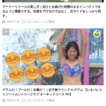
アーリーリリースの直し方｜右ひじを曲げた状態のままインパクトでき
るように素振りする。右肩を下げるのではなく、左サイドをしっかり回
す。
2018.07.18
ゴルフのレッスン動画
グアムだ！プールだ！水着だ！｜女子旅ラウンド in グアム 【レオパレス
リゾートカントリークラブ オーキッドコース 9H】
2018.01.30
ゴルフのラウンド動画