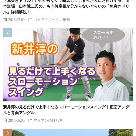
「魚突きドリル」がわからなくて断念してしまった人にお届けする、山
本道場・山本誠二氏の、もう何度目か分からないぐらいの「魚突きドリ
ル」詳細解説！
2018.02.09
ゴルフのレッスン動画
新井淳の見るだけで上手くなるスローモーションスイング｜正面アング
ルと背面アングル
2016.06.06
アイアンの打ち方