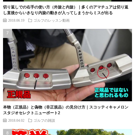
切り返しでの右手の使い方（外旋と内旋）｜多くのアマチュアは切り返
し直後からいきなり内旋の動きが入ってしまうからミスが出る
2018.06.19
ゴルフのレッスン動画
本物（正規品）と偽物（非正規品）の見分け方｜スコッティキャメロン
スタジオセレクトニューポート2
2018.04.02
ゴルフの雑談