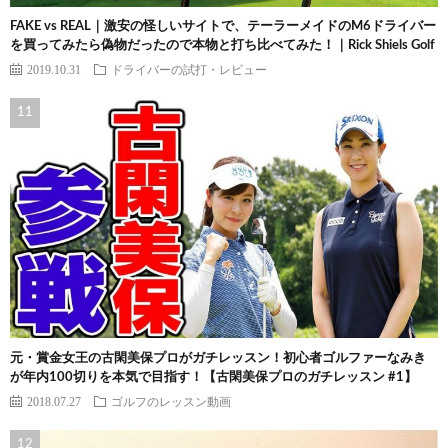
FAKE vs REAL｜激安の怪しいサイトで、テーラーメイドのM6ドライバー
を買ってみたら偽物だったので本物と打ち比べてみた！｜Rick Shiels Golf
2019.10.31
ドライバーの試打・レビュー
元・賞金女王の古閑美保プロがガチレッスン！初心者ゴルファーなみき
が年内100切りを本気で目指す！【古閑美保プロのガチレッスン #1】
2018.07.27
ゴルフのレッスン動画