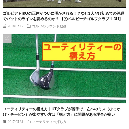
ゴルピア HIROの正体がついに明かされる！？なぜ1人だけ初めての沖縄
でパットのラインを読めるのか？ 【④ベルビーチゴルフクラブ 1-3H】
2018.02.17
ゴルフのラウンド動画
ユーティリティーの構え方｜UTクラブが苦手で、左へのミス（ひっか
け・チーピン）が出やすい方は「構え方」に問題がある場合が多い
2017.05.31
ユーテリティの打ち方