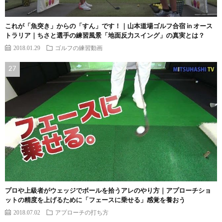
これが「魚突き」からの「すん」です！｜山本道場ゴルフ合宿 in オース
トラリア｜ちさと選手の練習風景「地面反力スイング」の真実とは？
2018.01.29
ゴルフの練習動画
プロや上級者がウェッジでボールを拾うアレのやり方｜アプローチショ
ットの精度を上げるために「フェースに乗せる」感覚を養おう
2018.07.02
アプローチの打ち方