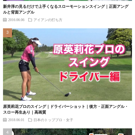
新井淳の見るだけで上手くなるスローモーションスイング｜正面アング
ルと背面アングル
2016.06.06
アイアンの打ち方
原英莉花プロのスイング｜ドライバーショット｜後方・正面アングル・
スロー再生あり｜高画質
2018.06.01
日本のトッププロ・女子