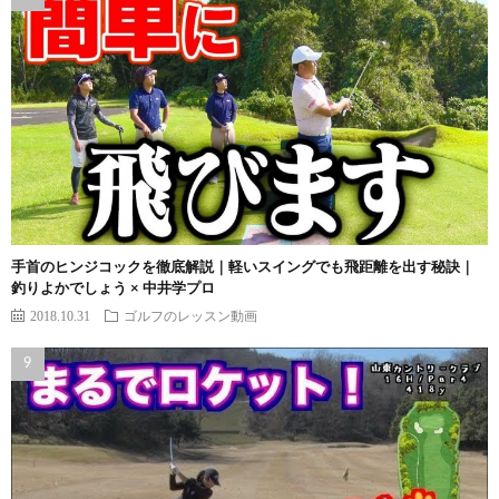
手首のヒンジコックを徹底解説｜軽いスイングでも飛距離を出す秘訣｜
釣りよかでしょう × 中井学プロ
2018.10.31
ゴルフのレッスン動画