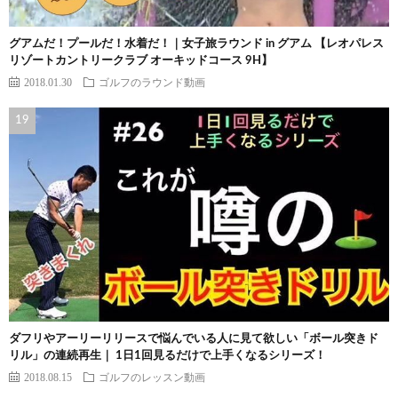
グアムだ！プールだ！水着だ！｜女子旅ラウンド in グアム 【レオパレス
リゾートカントリークラブ オーキッドコース 9H】
2018.01.30
ゴルフのラウンド動画
ダフリやアーリーリリースで悩んでいる人に見て欲しい「ボール突きド
リル」の連続再生｜ 1日1回見るだけで上手くなるシリーズ！
2018.08.15
ゴルフのレッスン動画