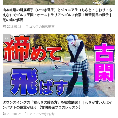
山本道場の所属選手（いつき選手）とジュニア生（ちさと・しおり・も
えな）でゴルフ王国・オーストラリアへゴルフ合宿！練習初日の様子｜
芝の違い解説
2018.01.18
ゴルフの練習動画
ダウンスイングの「右わきの締め方」を徹底解説！｜わきが甘い人はイ
ンパクトの位置が狂う 【古閑美保プロのレッスン】
2019.01.25
アイアンの打ち方