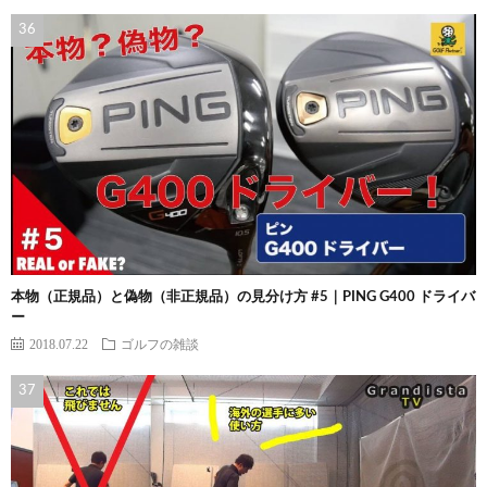
本物（正規品）と偽物（非正規品）の見分け方 #5｜PING G400 ドライバ
ー
2018.07.22
ゴルフの雑談