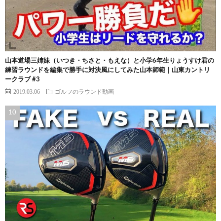
山本道場三姉妹（いつき・ちさと・もえな）と小学6年生りょうすけ君の
練習ラウンドを編集で勝手に対決風にしてみた山本師範｜山東カントリ
ークラブ #3
2019.03.06
ゴルフのラウンド動画