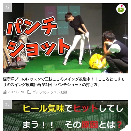
森守洋プロのレッスンで三枝こころスイング改造中！｜こころとモリモ
リのスイング改造計画 第1回「パンチショットの打ち方」
2017.12.20
ゴルフのレッスン動画