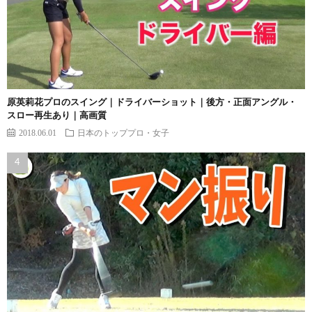
原英莉花プロのスイング｜ドライバーショット｜後方・正面アングル・
スロー再生あり｜高画質
2018.06.01
日本のトッププロ・女子