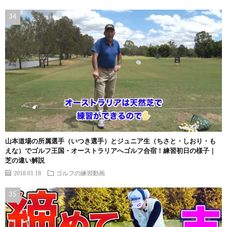
山本道場の所属選手（いつき選手）とジュニア生（ちさと・しおり・も
えな）でゴルフ王国・オーストラリアへゴルフ合宿！練習初日の様子｜
芝の違い解説
2018.01.18
ゴルフの練習動画