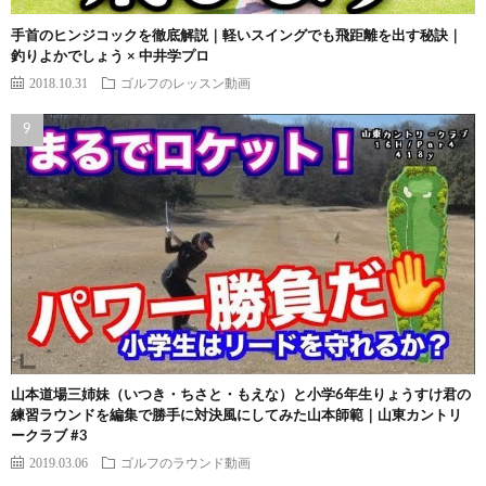
手首のヒンジコックを徹底解説｜軽いスイングでも飛距離を出す秘訣｜
釣りよかでしょう × 中井学プロ
2018.10.31
ゴルフのレッスン動画
山本道場三姉妹（いつき・ちさと・もえな）と小学6年生りょうすけ君の
練習ラウンドを編集で勝手に対決風にしてみた山本師範｜山東カントリ
ークラブ #3
2019.03.06
ゴルフのラウンド動画