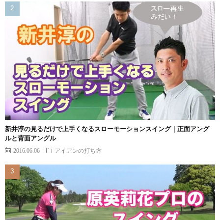
新井淳の見るだけで上手くなるスローモーションスイング｜正面アング
ルと背面アングル
2016.06.06
アイアンの打ち方