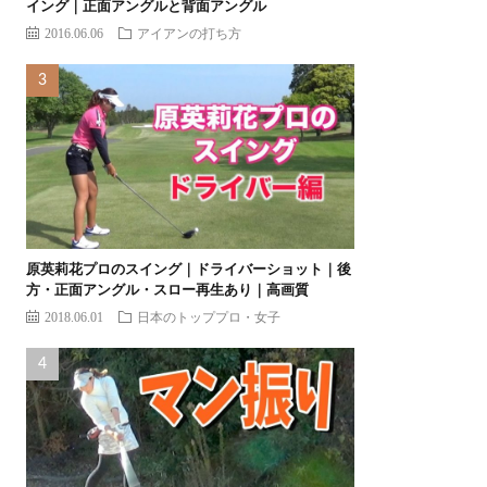
イング｜正面アングルと背面アングル
2016.06.06
アイアンの打ち方
原英莉花プロのスイング｜ドライバーショット｜後
方・正面アングル・スロー再生あり｜高画質
2018.06.01
日本のトッププロ・女子