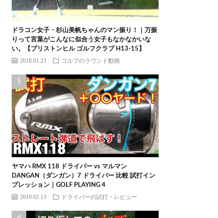
ドラコン女子・杉山美帆ちゃんのマン振り！｜万振
りって言葉がこんなに似合う女子もなかなかいな
い。【ブリストンヒル ゴルフクラブ H13-15】
2018.01.23
ゴルフのラウンド動画
ヤマハ RMX 118 ドライバー vs マルマン
DANGAN（ダンガン）7 ドライバー 比較 試打イン
プレッション｜GOLF PLAYING 4
2019.02.13
ドライバーの試打・レビュー