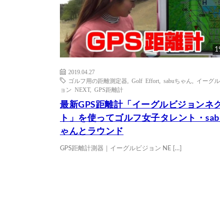
1
2019.04.27
ゴルフ用の距離測定器
,
Golf Effort
,
sabuちゃん
,
イーグル
ョン NEXT
,
GPS距離計
最新GPS距離計「イーグルビジョンネ
ト」を使ってゴルフ女子タレント・sab
ゃんとラウンド
GPS距離計測器｜イーグルビジョン NE […]