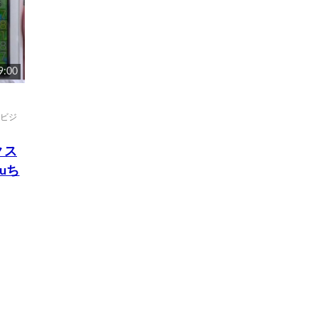
9:00
ビジ
クス
uち