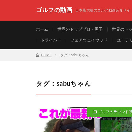
ゴルフの動画
日本最大級のゴルフ動画紹介サイ
ホーム
世界のトッププロ・男子
世界のト
ドライバー
フェアウェイウッド
ユーテ
HOME
タグ：sabuちゃん
タグ：sabuちゃん
ゴルフのラウンド