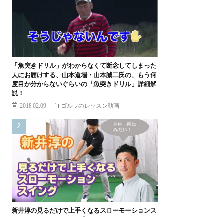
「魚突きドリル」がわからなくて断念してしまった
人にお届けする、山本道場・山本誠二氏の、もう何
度目か分からないぐらいの「魚突きドリル」詳細解
説！
2018.02.09
ゴルフのレッスン動画
新井淳の見るだけで上手くなるスローモーションス