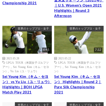
全米女子オープン（2021年）
Championship 2021
｜U.S. Women’s Open 2021
Highlights｜Round 3
Afternoon
世界のトッププロ・女子
世界のトッププロ・女子
6:45
7:32
2021.05.28
2021.05.22
LPGA TOUR（米国女子ゴルフツ
LPGA TOUR（米国女子ゴルフツ
アー）
,
Sei Young Kim（キム・セヨ
アー）
,
Sei Young Kim（キム・セヨ
ン）
,
Yu Liu（ユ・リュウ）
ン）
Sei Young Kim（キム・セヨ
Sei Young Kim（キム・セヨ
ン） vs Yu Liu（ユ・リュウ）
ン） Highlights｜Round 2｜
Highlights｜BOH LPGA
Pure Silk Championship
Match Play 2021
2021
世界のトッププロ・女子
世界のトッププロ・女子