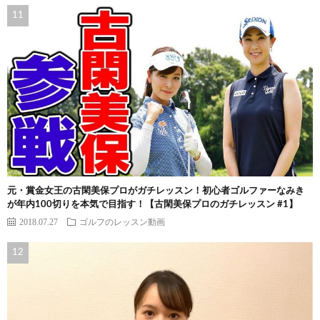
元・賞金女王の古閑美保プロがガチレッスン！初心者ゴルファーなみき
が年内100切りを本気で目指す！【古閑美保プロのガチレッスン #1】
2018.07.27
ゴルフのレッスン動画