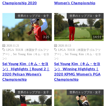
Championship 2020
Women’s Championship
世界のトッププロ・女子
世界のトッププロ・女子
3:25
14:51
2020.11.21
2020.10.13
LPGA TOUR（米国女子ゴルフツ
LPGA TOUR（米国女子ゴルフツ
アー）
,
Sei Young Kim（キム・セヨ
アー）
,
Sei Young Kim（キム・セヨ
ン）
ン）
Sei Young Kim（キム・セヨ
Sei Young Kim（キム・セヨ
ン） Highlights｜Round 2｜
ン） Winning Highlights｜
2020 Pelican Women’s
2020 KPMG Women’s PGA
Championship
Championship
世界のトッププロ・女子
世界のトッププロ・女子