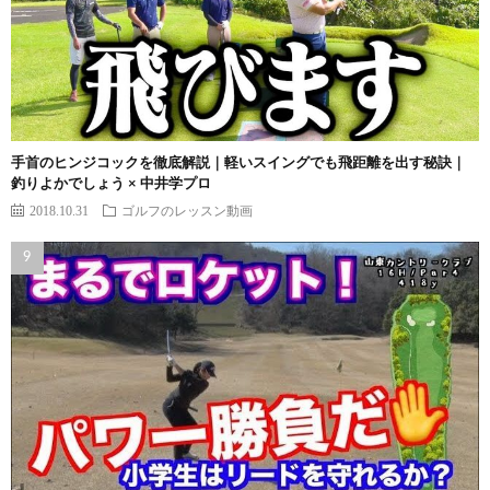
手首のヒンジコックを徹底解説｜軽いスイングでも飛距離を出す秘訣｜
釣りよかでしょう × 中井学プロ
2018.10.31
ゴルフのレッスン動画