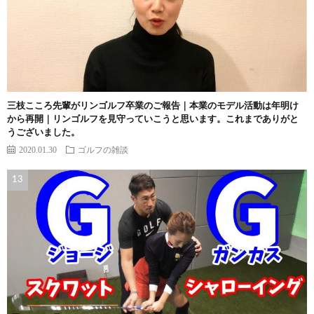
三枝こころ先輩がリンゴルフ卒業のご報告｜本業のモデル活動は年明け
から再開｜リンゴルフを見守っていこうと思います。これまでありがと
うございました。
2020.01.30
ゴルフの雑談