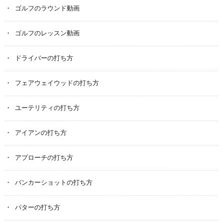
ゴルフのラウンド動画
ゴルフのレッスン動画
ドライバーの打ち方
フェアウェイウッドの打ち方
ユーテリティの打ち方
アイアンの打ち方
アプローチの打ち方
バンカーショットの打ち方
パターの打ち方