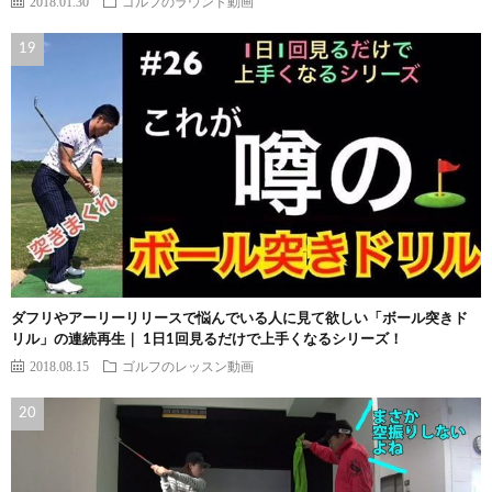
2018.01.30
ゴルフのラウンド動画
ダフリやアーリーリリースで悩んでいる人に見て欲しい「ボール突きド
リル」の連続再生｜ 1日1回見るだけで上手くなるシリーズ！
2018.08.15
ゴルフのレッスン動画