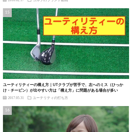
ユーティリティーの構え方｜UTクラブが苦手で、左へのミス（ひっか
け・チーピン）が出やすい方は「構え方」に問題がある場合が多い
2017.05.31
ユーテリティの打ち方