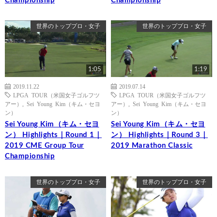
Championship
Championship
世界のトッププロ・女子
世界のトッププロ・女子
1:05
1:19
2019.11.22
2019.07.14
LPGA TOUR（米国女子ゴルフツ
LPGA TOUR（米国女子ゴルフツ
アー）
,
Sei Young Kim（キム・セヨ
アー）
,
Sei Young Kim（キム・セヨ
ン）
ン）
Sei Young Kim（キム・セヨ
Sei Young Kim（キム・セヨ
ン） Highlights｜Round 1｜
ン） Highlights｜Round 3｜
2019 CME Group Tour
2019 Marathon Classic
Championship
世界のトッププロ・女子
世界のトッププロ・女子