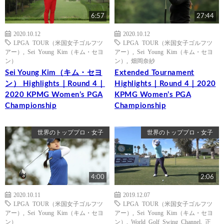
6:57
27:44
2020.10.12
2020.10.12
LPGA TOUR（米国女子ゴルフツ
LPGA TOUR（米国女子ゴルフツ
アー）
,
Sei Young Kim（キム・セヨ
アー）
,
Sei Young Kim（キム・セヨ
ン）
ン）
,
畑岡奈紗
Sei Young Kim（キム・セヨ
Extended Tournament
ン） Highlights｜Round 4｜
Highlights｜Round 4｜2020
2020 KPMG Women’s PGA
KPMG Women’s PGA
Championship
Championship
世界のトッププロ・女子
世界のトッププロ・女子
4:00
2:06
2020.10.11
2019.12.07
LPGA TOUR（米国女子ゴルフツ
LPGA TOUR（米国女子ゴルフツ
アー）
,
Sei Young Kim（キム・セヨ
アー）
,
Sei Young Kim（キム・セヨ
ン）
ン）
,
World Golf Swing Channel
,
正