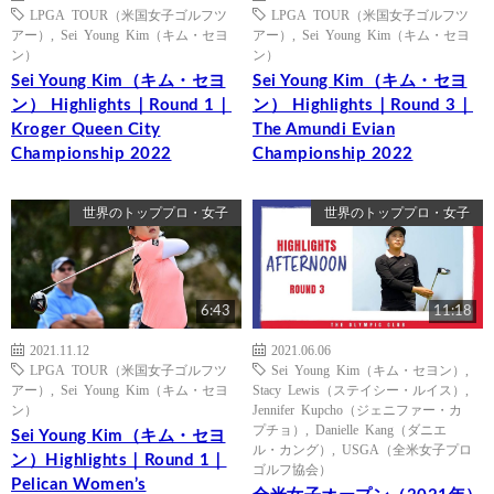
LPGA TOUR（米国女子ゴルフツ
LPGA TOUR（米国女子ゴルフツ
アー）
,
Sei Young Kim（キム・セヨ
アー）
,
Sei Young Kim（キム・セヨ
ン）
ン）
Sei Young Kim（キム・セヨ
Sei Young Kim（キム・セヨ
ン） Highlights｜Round 1｜
ン） Highlights｜Round 3｜
Kroger Queen City
The Amundi Evian
Championship 2022
Championship 2022
世界のトッププロ・女子
世界のトッププロ・女子
6:43
11:18
2021.11.12
2021.06.06
LPGA TOUR（米国女子ゴルフツ
Sei Young Kim（キム・セヨン）
,
アー）
,
Sei Young Kim（キム・セヨ
Stacy Lewis（ステイシー・ルイス）
,
ン）
Jennifer Kupcho（ジェニファー・カ
プチョ）
,
Danielle Kang（ダニエ
Sei Young Kim（キム・セヨ
ル・カング）
,
USGA（全米女子プロ
ン）Highlights｜Round 1｜
ゴルフ協会）
Pelican Women’s