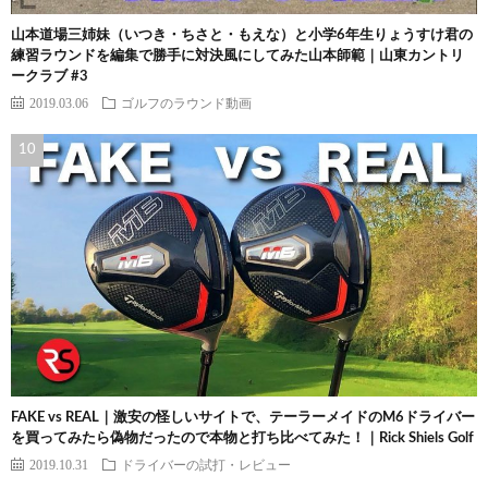
山本道場三姉妹（いつき・ちさと・もえな）と小学6年生りょうすけ君の
練習ラウンドを編集で勝手に対決風にしてみた山本師範｜山東カントリ
ークラブ #3
2019.03.06
ゴルフのラウンド動画
FAKE vs REAL｜激安の怪しいサイトで、テーラーメイドのM6ドライバー
を買ってみたら偽物だったので本物と打ち比べてみた！｜Rick Shiels Golf
2019.10.31
ドライバーの試打・レビュー