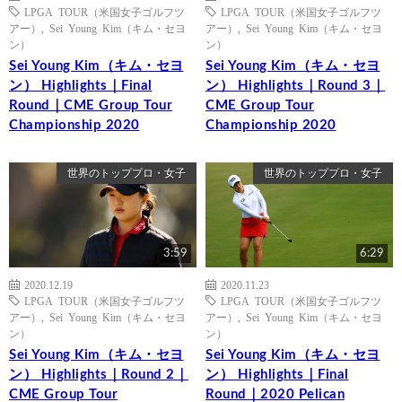
LPGA TOUR（米国女子ゴルフツ
LPGA TOUR（米国女子ゴルフツ
アー）
,
Sei Young Kim（キム・セヨ
アー）
,
Sei Young Kim（キム・セヨ
ン）
ン）
Sei Young Kim（キム・セヨ
Sei Young Kim（キム・セヨ
ン） Highlights｜Final
ン） Highlights｜Round 3｜
Round｜CME Group Tour
CME Group Tour
Championship 2020
Championship 2020
世界のトッププロ・女子
世界のトッププロ・女子
3:59
6:29
2020.12.19
2020.11.23
LPGA TOUR（米国女子ゴルフツ
LPGA TOUR（米国女子ゴルフツ
アー）
,
Sei Young Kim（キム・セヨ
アー）
,
Sei Young Kim（キム・セヨ
ン）
ン）
Sei Young Kim（キム・セヨ
Sei Young Kim（キム・セヨ
ン） Highlights｜Round 2｜
ン） Highlights｜Final
CME Group Tour
Round｜2020 Pelican