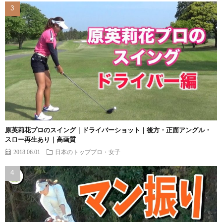
原英莉花プロのスイング｜ドライバーショット｜後方・正面アングル・
スロー再生あり｜高画質
2018.06.01
日本のトッププロ・女子