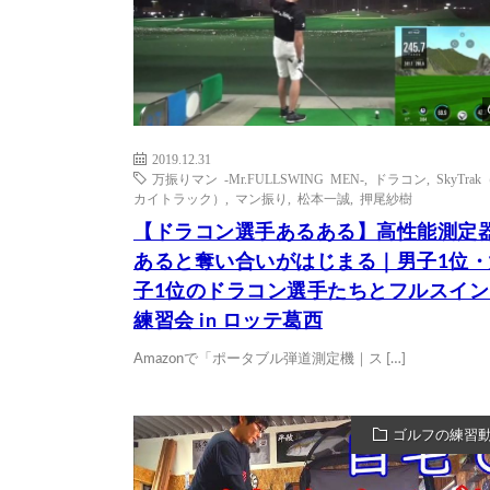
2019.12.31
万振りマン -Mr.FULLSWING MEN-
,
ドラコン
,
SkyTra
カイトラック）
,
マン振り
,
松本一誠
,
押尾紗樹
【ドラコン選手あるある】高性能測定
あると奪い合いがはじまる｜男子1位・
子1位のドラコン選手たちとフルスイン
練習会 in ロッテ葛西
Amazonで「ポータブル弾道測定機｜ス […]
ゴルフの練習