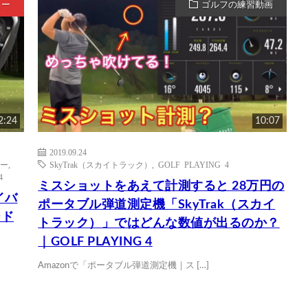
ュー
ゴルフの練習動画
2:24
10:07
2019.09.24
バー
,
SkyTrak（スカイトラック）
,
GOLF PLAYING 4
4
ミスショットをあえて計測すると 28万円の
イバ
ポータブル弾道測定機「SkyTrak（スカイ
ード
トラック）」ではどんな数値が出るのか？
｜GOLF PLAYING 4
Amazonで「ポータブル弾道測定機｜ス […]