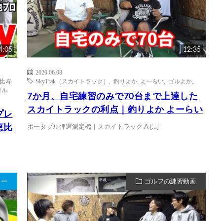
4:05
12:35
2020.06.08
比寿
SkyTrak（スカイトラック）
,
釣りよか よーらい
,
ゴルよか。
ゴル
7か月、自宅練習のみで70台まで上達した
スカイトラックの利点｜釣りよか よーらい
プレ
恵比
ポータブル弾道測定機｜スカイトラック A […]
ュー
ゴルフの練習動画