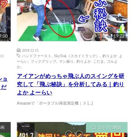
7:00
19:22
2019.12.15
釣り
ハンドファースト
,
SkyTrak（スカイトラック）
,
釣りよか よ
ーらい
,
フックグリップ
,
マン振り
,
釣りよか こだま
,
ゴルよ
か。
アイアンがめっちゃ飛ぶ人のスイングを研
ショ
究して「飛ぶ秘訣」を分析してみる｜釣り
こだ
よか よーらい
Amazonで「ポータブル弾道測定機｜ス […]
動画
ゴルフの雑談