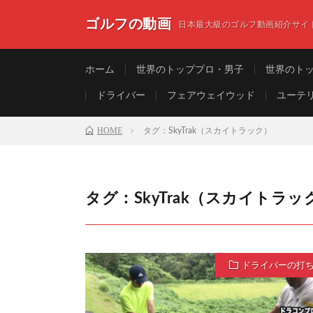
ゴルフの動画
日本最大級のゴルフ動画紹介サイ
ホーム
世界のトッププロ・男子
世界のト
ドライバー
フェアウェイウッド
ユーテ
HOME
タグ：SkyTrak（スカイトラック）
タグ：SkyTrak（スカイトラッ
ドライバーの打