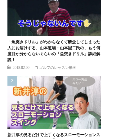
「魚突きドリル」がわからなくて断念してしまった
人にお届けする、山本道場・山本誠二氏の、もう何
度目か分からないぐらいの「魚突きドリル」詳細解
説！
2018.02.09
ゴルフのレッスン動画
新井淳の見るだけで上手くなるスローモーションス