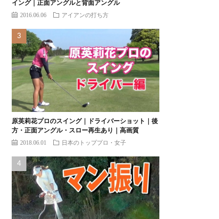
イング｜正面アングルと背面アングル
2016.06.06
アイアンの打ち方
原英莉花プロのスイング｜ドライバーショット｜後
方・正面アングル・スロー再生あり｜高画質
2018.06.01
日本のトッププロ・女子