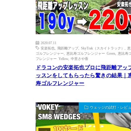
2
2020.07.11
安楽拓也
,
飛距離アップ
,
SkyTrak（スカイトラック）
,
恵
ゴルフレンジャー
,
恵比寿ゴルフレンジャー Green
,
恵比寿
フレンジャー Yellow
,
中里さや香
ドラコンの安楽拓也プロに飛距離アッ
ッスンをしてもらったら驚きの結果｜
寿ゴルフレンジャー
ウェッジの試打・レビ