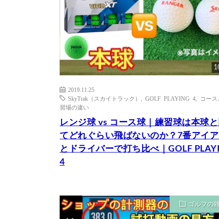
1
2019.11.25
SkyTrak（スカイトラック）
,
GOLF PLAYING 4
,
コース
習場の違い
レンジ球 vs コース球｜練習球は本球
てどれぐらい飛ばないのか？7番アイア
とドライバーで打ち比べ｜GOLF PLAYI
4
ゴルフの