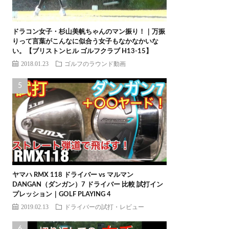
ドラコン女子・杉山美帆ちゃんのマン振り！｜万振
りって言葉がこんなに似合う女子もなかなかいな
い。【ブリストンヒル ゴルフクラブ H13-15】
2018.01.23
ゴルフのラウンド動画
ヤマハ RMX 118 ドライバー vs マルマン
DANGAN（ダンガン）7 ドライバー 比較 試打イン
プレッション｜GOLF PLAYING 4
2019.02.13
ドライバーの試打・レビュー