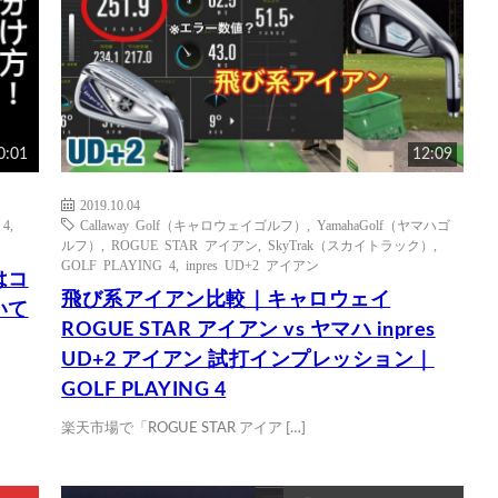
0:01
12:09
2019.10.04
 4
,
Callaway Golf（キャロウェイゴルフ）
,
YamahaGolf（ヤマハゴ
ルフ）
,
ROGUE STAR アイアン
,
SkyTrak（スカイトラック）
,
GOLF PLAYING 4
,
inpres UD+2 アイアン
はコ
飛び系アイアン比較｜キャロウェイ
いて
ROGUE STAR アイアン vs ヤマハ inpres
UD+2 アイアン 試打インプレッション｜
GOLF PLAYING 4
楽天市場で「ROGUE STAR アイア […]