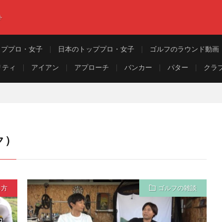
ト
ッププロ・女子
日本のトッププロ・女子
ゴルフのラウンド動画
リティ
アイアン
アプローチ
バンカー
パター
クラ
ク）
ち方
ゴルフの雑談