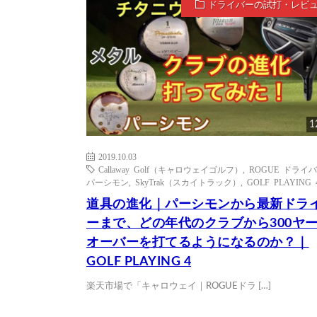
ドライバーの試打・レビ
1
2019.10.03
Callaway Golf（キャロウェイゴルフ）
,
ROGUE ドライ
パーシモン
,
SkyTrak（スカイトラック）
,
GOLF PLAYING 
道具の進化｜パーシモンから最新ドラ
ーまで、どの年代のクラブから300ヤ
オーバーを打てるようになるのか？｜
GOLF PLAYING 4
楽天市場で「キャロウェイ｜ROGUEドラ […]