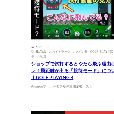
1
2019.10.13
SkyTrak（スカイトラック）
,
スピン量
,
GOLF PLAYING
ボール初速
ショップで試打するとやたら飛ぶ理由
レ！飛距離が出る「接待モード」につ
｜GOLF PLAYING 4
Amazonで「ポータブル弾道測定機｜ス […]