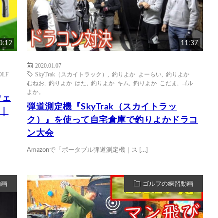
0:12
11:37
2020.01.07
OLF
SkyTrak（スカイトラック）
,
釣りよか よーらい
,
釣りよか
むねお
,
釣りよか はた
,
釣りよか キム
,
釣りよか こだま
,
ゴル
よか。
ウェ
弾道測定機『SkyTrak（スカイトラッ
ク｜
ク）』を使って自宅倉庫で釣りよかドラコ
ン大会
Amazonで「ポータブル弾道測定機｜ス […]
動画
ゴルフの練習動画