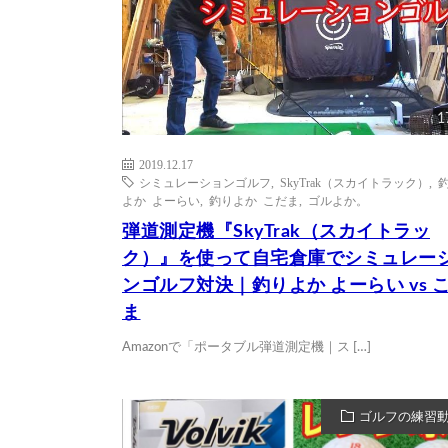
1
2019.12.17
シミュレーションゴルフ
,
SkyTrak（スカイトラック）
,
よか よーらい
,
釣りよか こだま
,
ゴルよか。
弾道測定機『SkyTrak（スカイトラッ
ク）』を使って自宅倉庫でシミュレー
ンゴルフ対決｜釣りよか よーらい vs 
ま
Amazonで「ポータブル弾道測定機｜ス […]
ゴルフの練習