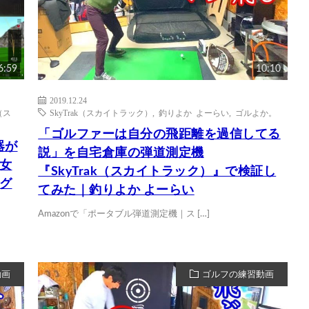
6:59
10:10
2019.12.24
k（ス
SkyTrak（スカイトラック）
,
釣りよか よーらい
,
ゴルよか。
「ゴルファーは自分の飛距離を過信してる
器が
説」を自宅倉庫の弾道測定機
女
『SkyTrak（スカイトラック）』で検証し
グ
てみた｜釣りよか よーらい
Amazonで「ポータブル弾道測定機｜ス […]
動画
ゴルフの練習動画