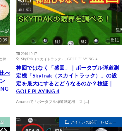
0:09
8:11
2019.10.17
と練
SkyTrak（スカイトラック）
,
GOLF PLAYING 4
神回ではなく「盛回」｜ポータブル弾道測
と比べ
定機「SkyTrak（スカイトラック）」の設
ン
定を最大にするとどうなるのか？検証｜
NG
GOLF PLAYING 4
Amazonで「ポータブル弾道測定機｜ス […]
雑談
アイアンの試打・レビュー