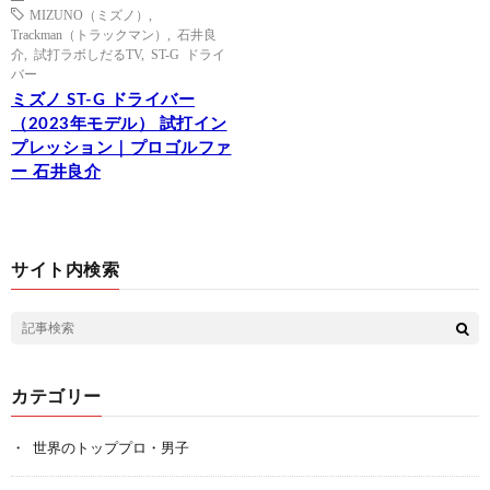
MIZUNO（ミズノ）
,
Trackman（トラックマン）
,
石井良
介
,
試打ラボしだるTV
,
ST-G ドライ
バー
ミズノ ST-G ドライバー
（2023年モデル） 試打イン
プレッション｜プロゴルファ
ー 石井良介
サイト内検索
カテゴリー
世界のトッププロ・男子