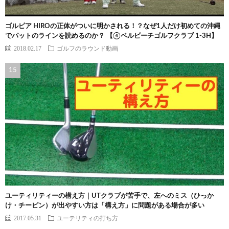
ゴルピア HIROの正体がついに明かされる！？なぜ1人だけ初めての沖縄
でパットのラインを読めるのか？ 【④ベルビーチゴルフクラブ 1-3H】
2018.02.17
ゴルフのラウンド動画
ユーティリティーの構え方｜UTクラブが苦手で、左へのミス（ひっか
け・チーピン）が出やすい方は「構え方」に問題がある場合が多い
2017.05.31
ユーテリティの打ち方