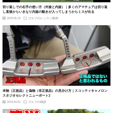
切り返しでの右手の使い方（外旋と内旋）｜多くのアマチュアは切り返
し直後からいきなり内旋の動きが入ってしまうからミスが出る
2018.06.19
ゴルフのレッスン動画
本物（正規品）と偽物（非正規品）の見分け方｜スコッティキャメロン
スタジオセレクトニューポート2
2018.04.02
ゴルフの雑談