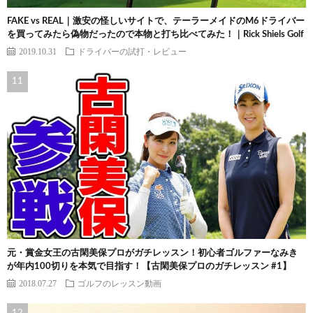
FAKE vs REAL｜激安の怪しいサイトで、テーラーメイドのM6ドライバー
を買ってみたら偽物だったので本物と打ち比べてみた！｜Rick Shiels Golf
2019.10.31
ドライバーの試打・レビュー
元・賞金女王の古閑美保プロがガチレッスン！初心者ゴルファーなみき
が年内100切りを本気で目指す！【古閑美保プロのガチレッスン #1】
2018.07.27
ゴルフのレッスン動画