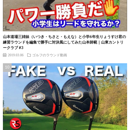
山本道場三姉妹（いつき・ちさと・もえな）と小学6年生りょうすけ君の
練習ラウンドを編集で勝手に対決風にしてみた山本師範｜山東カントリ
ークラブ #3
2019.03.06
ゴルフのラウンド動画