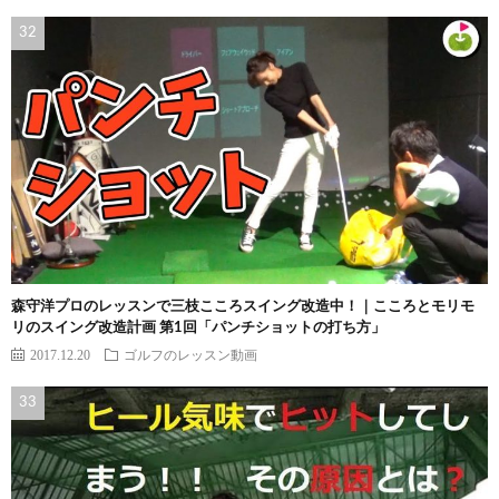
森守洋プロのレッスンで三枝こころスイング改造中！｜こころとモリモ
リのスイング改造計画 第1回「パンチショットの打ち方」
2017.12.20
ゴルフのレッスン動画