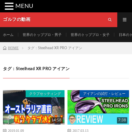
MENU
ゴルフの動画
ホーム
世界のトッププロ・男子
世界のトッププロ・女子
日本の
HOME
タグ：Steelhead XR PRO アイアン
タグ：Steelhead XR PRO アイアン
クラブセッティング
アイアンの試打・レビュー
14:58
7:38
2019.01.09
2017.03.13