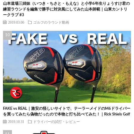
山本道場三姉妹（いつき・ちさと・もえな）と小学6年生りょうすけ君の
練習ラウンドを編集で勝手に対決風にしてみた山本師範｜山東カントリ
ークラブ #3
2019.03.06
ゴルフのラウンド動画
FAKE vs REAL｜激安の怪しいサイトで、テーラーメイドのM6ドライバー
を買ってみたら偽物だったので本物と打ち比べてみた！｜Rick Shiels Golf
2019.10.31
ドライバーの試打・レビュー