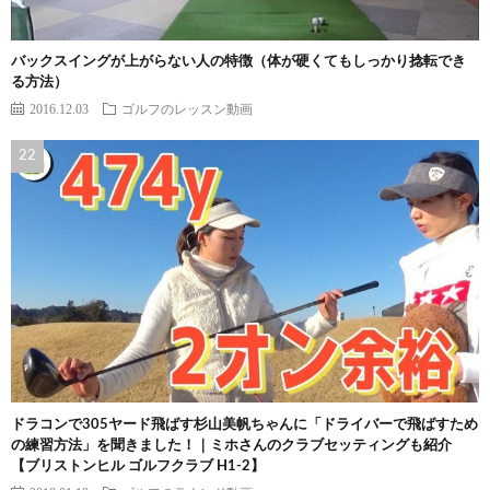
バックスイングが上がらない人の特徴（体が硬くてもしっかり捻転でき
る方法）
2016.12.03
ゴルフのレッスン動画
ドラコンで305ヤード飛ばす杉山美帆ちゃんに「ドライバーで飛ばすため
の練習方法」を聞きました！｜ミホさんのクラブセッティングも紹介
【ブリストンヒル ゴルフクラブ H1-2】