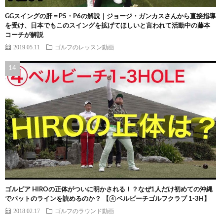
GGスイングの肝＝P5・P6の解説｜ジョージ・ガンカスさんから直接指導
を受け、日本でもこのスイングを拡げてほしいと言われて活動中の藤本
コーチが解説
2019.05.11
ゴルフのレッスン動画
ゴルピア HIROの正体がついに明かされる！？なぜ1人だけ初めての沖縄
でパットのラインを読めるのか？ 【④ベルビーチゴルフクラブ 1-3H】
2018.02.17
ゴルフのラウンド動画