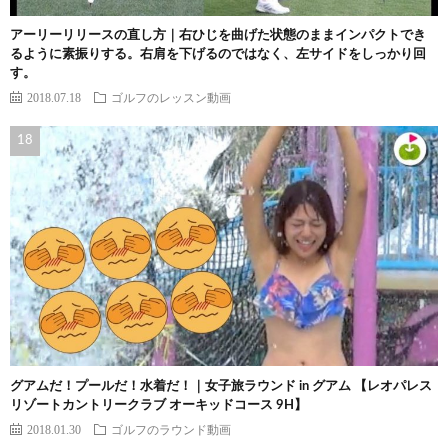
アーリーリリースの直し方｜右ひじを曲げた状態のままインパクトでき
るように素振りする。右肩を下げるのではなく、左サイドをしっかり回
す。
2018.07.18
ゴルフのレッスン動画
グアムだ！プールだ！水着だ！｜女子旅ラウンド in グアム 【レオパレス
リゾートカントリークラブ オーキッドコース 9H】
2018.01.30
ゴルフのラウンド動画