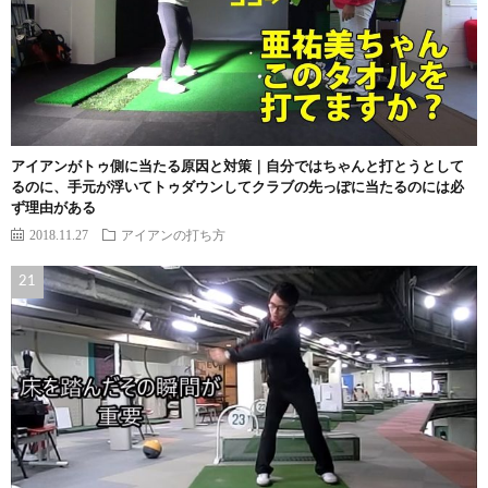
アイアンがトゥ側に当たる原因と対策｜自分ではちゃんと打とうとして
るのに、手元が浮いてトゥダウンしてクラブの先っぽに当たるのには必
ず理由がある
2018.11.27
アイアンの打ち方