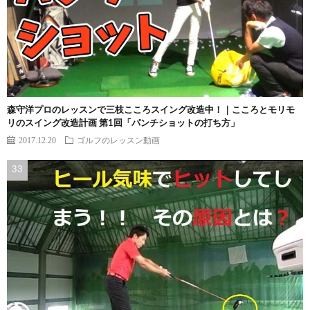
森守洋プロのレッスンで三枝こころスイング改造中！｜こころとモリモ
リのスイング改造計画 第1回「パンチショットの打ち方」
2017.12.20
ゴルフのレッスン動画