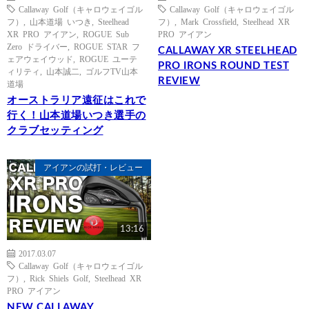
Callaway Golf（キャロウェイゴル
Callaway Golf（キャロウェイゴル
フ）
,
山本道場 いつき
,
Steelhead
フ）
,
Mark Crossfield
,
Steelhead XR
XR PRO アイアン
,
ROGUE Sub
PRO アイアン
Zero ドライバー
,
ROGUE STAR フ
CALLAWAY XR STEELHEAD
ェアウェイウッド
,
ROGUE ユーテ
PRO IRONS ROUND TEST
ィリティ
,
山本誠二
,
ゴルフTV山本
REVIEW
道場
オーストラリア遠征はこれで
行く！山本道場いつき選手の
クラブセッティング
アイアンの試打・レビュー
13:16
2017.03.07
Callaway Golf（キャロウェイゴル
フ）
,
Rick Shiels Golf
,
Steelhead XR
PRO アイアン
NEW CALLAWAY