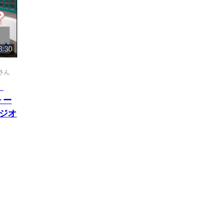
8:30
さん
！
ォー
タジオ