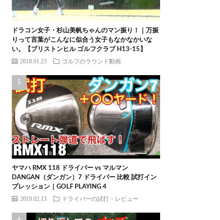
ドラコン女子・杉山美帆ちゃんのマン振り！｜万振
りって言葉がこんなに似合う女子もなかなかいな
い。【ブリストンヒル ゴルフクラブ H13-15】
2018.01.23
ゴルフのラウンド動画
ヤマハ RMX 118 ドライバー vs マルマン
DANGAN（ダンガン）7 ドライバー 比較 試打イン
プレッション｜GOLF PLAYING 4
2019.02.13
ドライバーの試打・レビュー