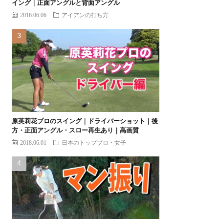
イング｜正面アングルと背面アングル
2016.06.06
アイアンの打ち方
原英莉花プロのスイング｜ドライバーショット｜後
方・正面アングル・スロー再生あり｜高画質
2018.06.01
日本のトッププロ・女子