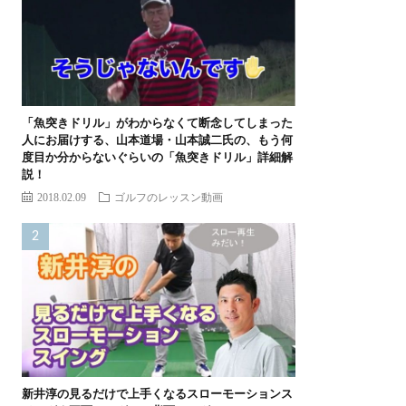
「魚突きドリル」がわからなくて断念してしまった
人にお届けする、山本道場・山本誠二氏の、もう何
度目か分からないぐらいの「魚突きドリル」詳細解
説！
2018.02.09
ゴルフのレッスン動画
新井淳の見るだけで上手くなるスローモーションス