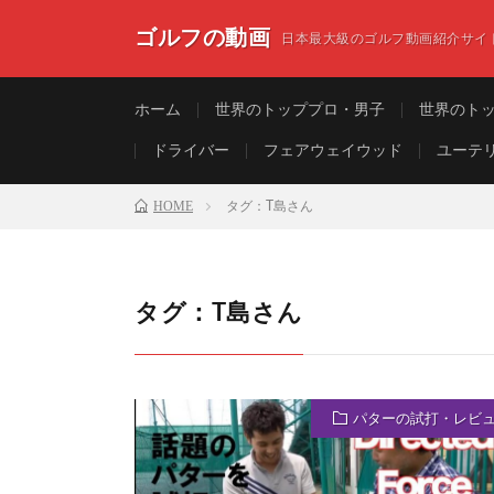
ゴルフの動画
日本最大級のゴルフ動画紹介サイ
ホーム
世界のトッププロ・男子
世界のト
ドライバー
フェアウェイウッド
ユーテ
HOME
タグ：T島さん
タグ：T島さん
パターの試打・レビ