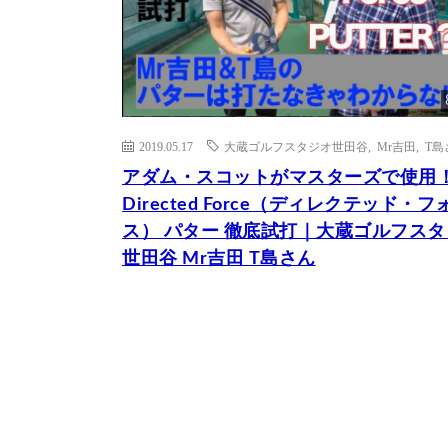
2019.05.17
大蔵ゴルフスタジオ世田谷
,
Mr吉田
,
T島
アダム・スコットがマスターズで使用
Directed Force（ディレクテッド・フ
ス） パター 徹底試打｜大蔵ゴルフス
世田谷 Mr吉田 T島さん