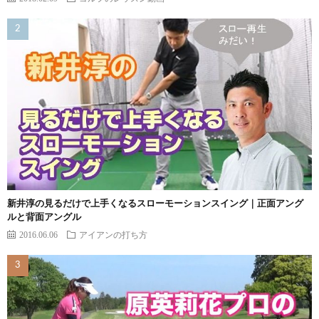
新井淳の見るだけで上手くなるスローモーションスイング｜正面アング
ルと背面アングル
2016.06.06
アイアンの打ち方