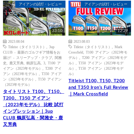
アイアンの試打・レビュー
アイアンの試打・レビュー
33:10
12:29
2023.08.04
2023.08.03
Titleist（タイトリスト）
,
3up
Titleist（タイトリスト）
,
Mark
CLUB - 最新のゴルフギア情報をお
Crossfield
,
T100 アイアン（2023年モ
届け! - スリーアップ・クラブ
,
関雅
デル）
,
T200 アイアン（2023年モデ
史
,
鹿又芳典
,
鶴原弘高
,
3
,
T100 ア
ル）
,
T350 アイアン（2023年モデ
イアン（2023年モデル）
,
T200 アイ
ル）
,
T150 アイアン（2023年モデ
アン（2023年モデル）
,
T350 アイア
ル）
ン（2023年モデル）
,
T150 アイアン
Titleist T100, T150, T200
（2023年モデル）
and T350 Iron’s Full Review
タイトリスト T100、T150、
｜Mark Crossfield
T200、T350 アイアン
（2023年モデル） 比較 試打
インプレッション｜3up
CLUB 鶴原弘高・関雅史・鹿
又芳典