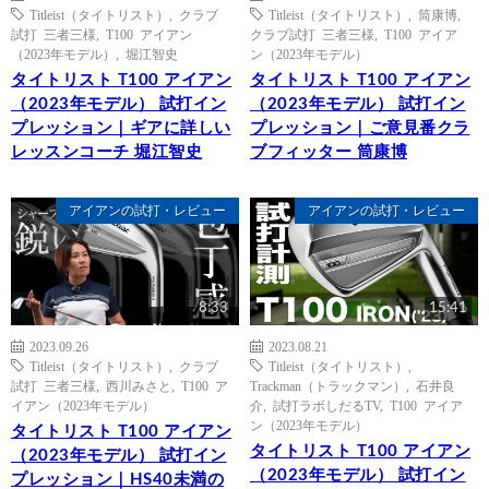
Titleist（タイトリスト）
,
クラブ
Titleist（タイトリスト）
,
筒康博
,
試打 三者三様
,
T100 アイアン
クラブ試打 三者三様
,
T100 アイア
（2023年モデル）
,
堀江智史
ン（2023年モデル）
タイトリスト T100 アイアン
タイトリスト T100 アイアン
（2023年モデル） 試打イン
（2023年モデル） 試打イン
プレッション｜ギアに詳しい
プレッション｜ご意見番クラ
レッスンコーチ 堀江智史
ブフィッター 筒康博
アイアンの試打・レビュー
アイアンの試打・レビュー
8:33
15:41
2023.09.26
2023.08.21
Titleist（タイトリスト）
,
クラブ
Titleist（タイトリスト）
,
試打 三者三様
,
西川みさと
,
T100 ア
Trackman（トラックマン）
,
石井良
イアン（2023年モデル）
介
,
試打ラボしだるTV
,
T100 アイア
ン（2023年モデル）
タイトリスト T100 アイアン
タイトリスト T100 アイアン
（2023年モデル） 試打イン
（2023年モデル） 試打イン
プレッション｜HS40未満の