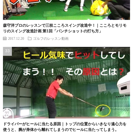
森守洋プロのレッスンで三枝こころスイング改造中！｜こころとモリモ
リのスイング改造計画 第1回「パンチショットの打ち方」
2017.12.20
ゴルフのレッスン動画
ドライバーがヒールに当たる原因｜トップの位置からいきなり遠心力を
使うと、腕が身体から離れてしまうのでヒールに当たってしまう。