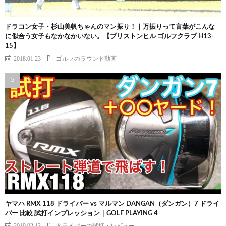
ドラコン女子・杉山美帆ちゃんのマン振り！｜万振りって言葉がこんな
に似合う女子もなかなかいない。【ブリストンヒル ゴルフクラブ H13-
15】
2018.01.23
ゴルフのラウンド動画
ヤマハ RMX 118 ドライバー vs マルマン DANGAN（ダンガン）7 ドライ
バー 比較 試打インプレッション｜GOLF PLAYING 4
2019.02.13
ドライバーの試打・レビュー