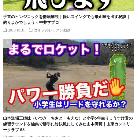
手首のヒンジコックを徹底解説｜軽いスイングでも飛距離を出す秘訣｜
釣りよかでしょう × 中井学プロ
2018.10.31
ゴルフのレッスン動画
山本道場三姉妹（いつき・ちさと・もえな）と小学6年生りょうすけ君の
練習ラウンドを編集で勝手に対決風にしてみた山本師範｜山東カントリ
ークラブ #3