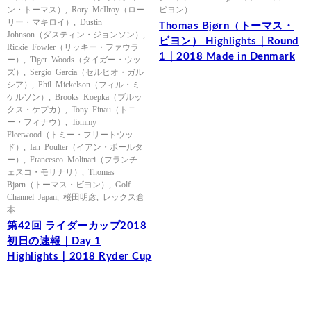
ン・トーマス）
,
Rory McIlroy（ロー
ビヨン）
リー・マキロイ）
,
Dustin
Thomas Bjørn（トーマス・
Johnson（ダスティン・ジョンソン）
,
ビヨン） Highlights｜Round
Rickie Fowler（リッキー・ファウラ
1｜2018 Made in Denmark
ー）
,
Tiger Woods（タイガー・ウッ
ズ）
,
Sergio Garcia（セルヒオ・ガル
シア）
,
Phil Mickelson（フィル・ミ
ケルソン）
,
Brooks Koepka（ブルッ
クス・ケプカ）
,
Tony Finau（トニ
ー・フィナウ）
,
Tommy
Fleetwood（トミー・フリートウッ
ド）
,
Ian Poulter（イアン・ポールタ
ー）
,
Francesco Molinari（フランチ
ェスコ・モリナリ）
,
Thomas
Bjørn（トーマス・ビヨン）
,
Golf
Channel Japan
,
桜田明彦
,
レックス倉
本
第42回 ライダーカップ2018
初日の速報｜Day 1
Highlights｜2018 Ryder Cup