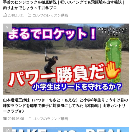
手首のヒンジコックを徹底解説｜軽いスイングでも飛距離を出す秘訣｜
釣りよかでしょう × 中井学プロ
2018.10.31
ゴルフのレッスン動画
山本道場三姉妹（いつき・ちさと・もえな）と小学6年生りょうすけ君の
練習ラウンドを編集で勝手に対決風にしてみた山本師範｜山東カントリ
ークラブ #3
2019.03.06
ゴルフのラウンド動画