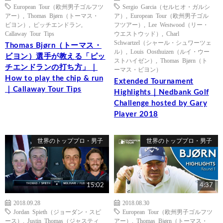
European Tour（欧州男子ゴルフツ
Sergio Garcia（セルヒオ・ガルシ
アー）
,
Thomas Bjørn（トーマス・
ア）
,
European Tour（欧州男子ゴル
ビヨン）
,
ピッチエンドラン
,
フツアー）
,
Lee Westwood（リー・
Callaway Tour Tips
ウエストウッド）
,
Charl
Schwartzel（シャール・シュワーツェ
Thomas Bjørn（トーマス・
ル）
,
Louis Oosthuizen（ルイ・ウー
ビヨン）選手が教える「ピッ
ストハイゼン）
,
Thomas Bjørn（ト
チエンドランの打ち方」｜
ーマス・ビヨン）
How to play the chip & run
Extended Tournament
｜Callaway Tour Tips
Highlights｜Nedbank Golf
Challenge hosted by Gary
Player 2018
世界のトッププロ・男子
世界のトッププロ・男子
15:02
4:37
2018.09.28
2018.08.30
Jordan Spieth（ジョーダン・スピ
European Tour（欧州男子ゴルフツ
ース）
,
Justin Thomas（ジャスティ
アー）
,
Thomas Bjørn（トーマス・