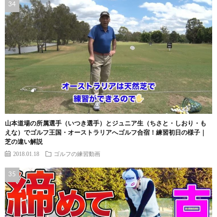
山本道場の所属選手（いつき選手）とジュニア生（ちさと・しおり・も
えな）でゴルフ王国・オーストラリアへゴルフ合宿！練習初日の様子｜
芝の違い解説
2018.01.18
ゴルフの練習動画