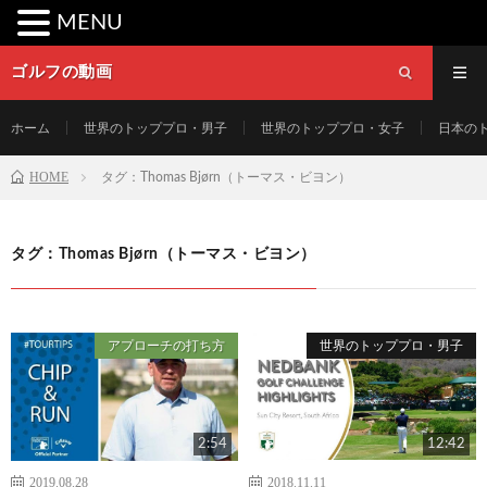
MENU
ゴルフの動画
ホーム
世界のトッププロ・男子
世界のトッププロ・女子
日本の
HOME
タグ：Thomas Bjørn（トーマス・ビヨン）
タグ：Thomas Bjørn（トーマス・ビヨン）
アプローチの打ち方
世界のトッププロ・男子
2:54
12:42
2019.08.28
2018.11.11