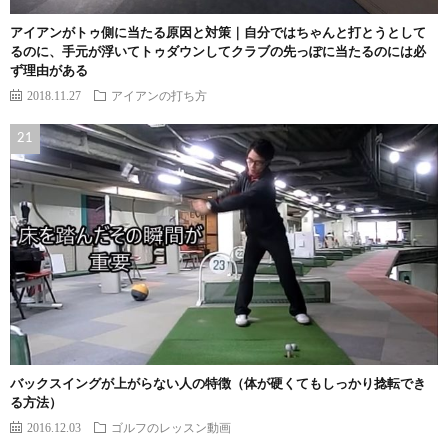
アイアンがトゥ側に当たる原因と対策｜自分ではちゃんと打とうとして
るのに、手元が浮いてトゥダウンしてクラブの先っぽに当たるのには必
ず理由がある
2018.11.27
アイアンの打ち方
バックスイングが上がらない人の特徴（体が硬くてもしっかり捻転でき
る方法）
2016.12.03
ゴルフのレッスン動画