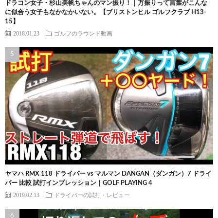
ドラコン女子・杉山美帆ちゃんのマン振り！｜万振りって言葉がこんな
に似合う女子もなかなかいない。【ブリストンヒル ゴルフクラブ H13-
15】
2018.01.23
ゴルフのラウンド動画
ヤマハ RMX 118 ドライバー vs マルマン DANGAN（ダンガン）7 ドライ
バー 比較 試打インプレッション｜GOLF PLAYING 4
2019.02.13
ドライバーの試打・レビュー