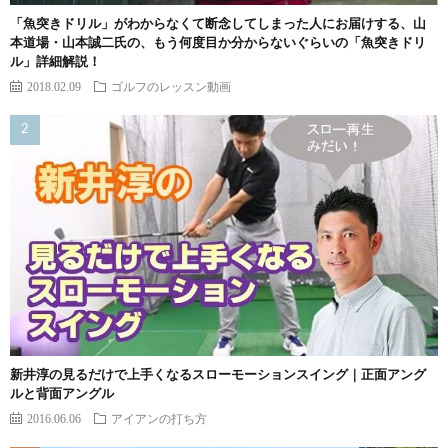
「魚突きドリル」がわからなくて断念してしまった人にお届けする、山
本道場・山本誠二氏の、もう何度目か分からないぐらいの「魚突きドリ
ル」詳細解説！
2018.02.09
ゴルフのレッスン動画
新井淳の見るだけで上手くなるスローモーションスイング｜正面アング
ルと背面アングル
2016.06.06
アイアンの打ち方