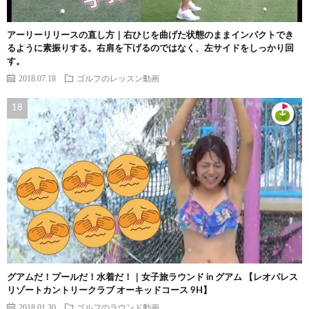
アーリーリリースの直し方｜右ひじを曲げた状態のままインパクトでき
るように素振りする。右肩を下げるのではなく、左サイドをしっかり回
す。
2018.07.18
ゴルフのレッスン動画
グアムだ！プールだ！水着だ！｜女子旅ラウンド in グアム 【レオパレス
リゾートカントリークラブ オーキッドコース 9H】
2018.01.30
ゴルフのラウンド動画