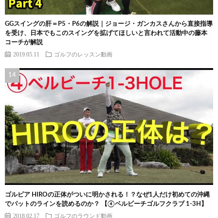
GGスイングの肝＝P5・P6の解説｜ジョージ・ガンカスさんから直接指導
を受け、日本でもこのスイングを拡げてほしいと言われて活動中の藤本
コーチが解説
2019.05.11
ゴルフのレッスン動画
ゴルピア HIROの正体がついに明かされる！？なぜ1人だけ初めての沖縄
でパットのラインを読めるのか？ 【④ベルビーチゴルフクラブ 1-3H】
2018.02.17
ゴルフのラウンド動画