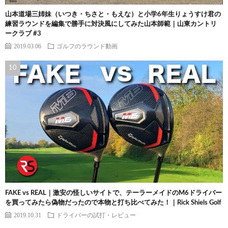
山本道場三姉妹（いつき・ちさと・もえな）と小学6年生りょうすけ君の
練習ラウンドを編集で勝手に対決風にしてみた山本師範｜山東カントリ
ークラブ #3
2019.03.06
ゴルフのラウンド動画
FAKE vs REAL｜激安の怪しいサイトで、テーラーメイドのM6ドライバー
を買ってみたら偽物だったので本物と打ち比べてみた！｜Rick Shiels Golf
2019.10.31
ドライバーの試打・レビュー