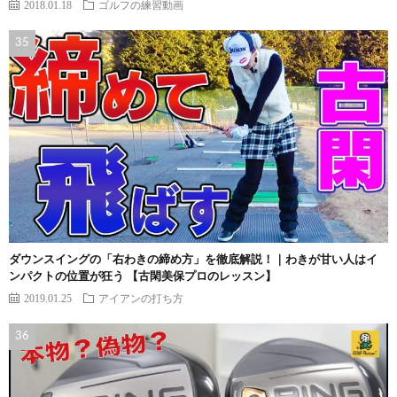
2018.01.18
ゴルフの練習動画
ダウンスイングの「右わきの締め方」を徹底解説！｜わきが甘い人はイ
ンパクトの位置が狂う 【古閑美保プロのレッスン】
2019.01.25
アイアンの打ち方