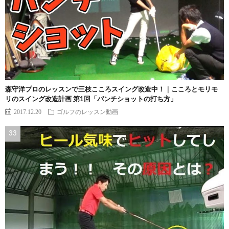
森守洋プロのレッスンで三枝こころスイング改造中！｜こころとモリモ
リのスイング改造計画 第1回「パンチショットの打ち方」
2017.12.20
ゴルフのレッスン動画