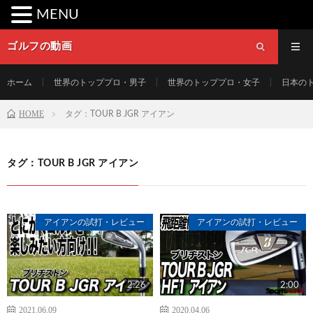
MENU
ゴルフの動画
ホーム
世界のトッププロ・男子
世界のトッププロ・女子
日本の
HOME
タグ：TOUR B JGR アイアン
タグ：TOUR B JGR アイアン
アイアンの試打・レビュー
アイアンの試打・レビュー
2:26
2:00
2021.06.09
2020.04.06