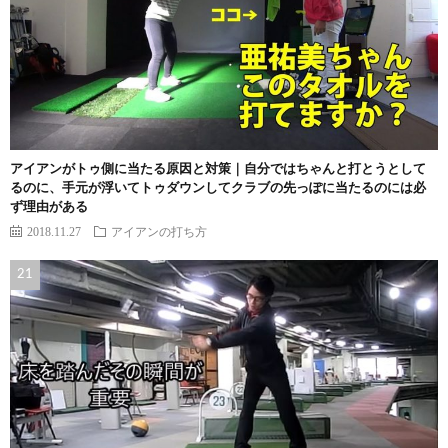
アイアンがトゥ側に当たる原因と対策｜自分ではちゃんと打とうとして
るのに、手元が浮いてトゥダウンしてクラブの先っぽに当たるのには必
ず理由がある
2018.11.27
アイアンの打ち方