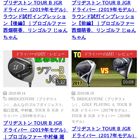
ブリヂストン TOUR B JGR
ブリヂストン TOUR B JGR
ドライバー（2019年モデル）
ドライバー（2019年モデル）
ラウンド試打インプレッショ
ラウンド試打インプレッショ
ン【後編】｜プロゴルファー
ン【前編】｜プロゴルファー
西畑萌香、リンゴルフ じゅん
西畑萌香、リンゴルフ じゅん
ちゃん
ちゃん
ドライバーの試打・レビュー
ドライバーの試打・レビュー
5:22
10:08
2019.09.14
2019.08.19
BRIDGESTONE（ブリヂスト
BRIDGESTONE（ブリヂスト
ン）
,
みんなのゴルフダイジェスト
,
ン）
,
GOLF PLAYING 4
,
TOUR B
堀口宜篤
,
中村修
,
TOUR B JGR ド
JGR ドライバー（2017年モデル）
,
ライバー（2019年モデル）
TOUR B JGR ドライバー（2019年
モデル）
ブリヂストン TOUR B JGR
ブリヂストン TOUR B JGR
ドライバー（2019年モデル）
ドライバー（2017年モデル）
｜プロゴルファー 中村修 堀