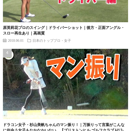
原英莉花プロのスイング｜ドライバーショット｜後方・正面アングル・
スロー再生あり｜高画質
2018.06.01
日本のトッププロ・女子
ドラコン女子・杉山美帆ちゃんのマン振り！｜万振りって言葉がこんな
に似合う女子もなかなかいない。【ブリストンヒル ゴルフクラブ H13-