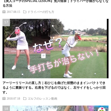
【美人コーチのSPECIAL LESSON】荒川侑奈｜ドライバーが曲がらなくな
る方法
2017.08.15
ドライバーの打ち方
アーリーリリースの直し方｜右ひじを曲げた状態のままインパクトでき
るように素振りする。右肩を下げるのではなく、左サイドをしっかり回
す。
2018.07.18
ゴルフのレッスン動画