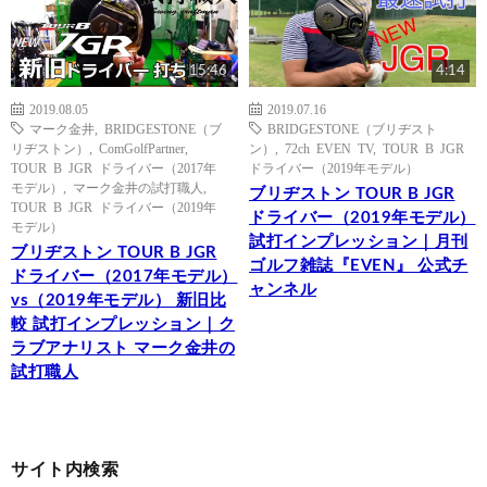
15:46
4:14
2019.08.05
2019.07.16
マーク金井
,
BRIDGESTONE（ブ
BRIDGESTONE（ブリヂスト
リヂストン）
,
ComGolfPartner
,
ン）
,
72ch EVEN TV
,
TOUR B JGR
TOUR B JGR ドライバー（2017年
ドライバー（2019年モデル）
モデル）
,
マーク金井の試打職人
,
ブリヂストン TOUR B JGR
TOUR B JGR ドライバー（2019年
ドライバー（2019年モデル）
モデル）
試打インプレッション｜月刊
ブリヂストン TOUR B JGR
ゴルフ雑誌『EVEN』 公式チ
ドライバー（2017年モデル）
ャンネル
vs（2019年モデル） 新旧比
較 試打インプレッション｜ク
ラブアナリスト マーク金井の
試打職人
サイト内検索