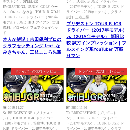
ヂストン）
,
SPEEDER
ン）
,
TOUR B JGR ドライバー
EVOLUTION3
,
UUUM GOLF-ウー
（2017年モデル）
,
TOUR B JGR ド
ム ゴルフ-
,
なみき
,
TOUR B XD-H
,
ライバー（2019年モデル）
,
クラブ
TOUR B JGR ドライバー（2019年
試打 三者三様
モデル）
,
JGR HF3 アイアン
,
吉田
ブリヂストン TOUR B JGR
優利
,
グローレF フェアウェイウッ
ドライバー（2017年モデル）
ド
vs（2019年モデル） 新旧比
本人が解説！吉田優利プロの
較 試打インプレッション｜フ
クラブセッティング feat. な
ルスイング系YouTuber 万振
みきちゃん、三枝こころ先輩
りマン
ドライバーの試打・レビュー
ドライバーの試打・レビュー
4:02
3:22
2019.11.27
2019.11.26
BRIDGESTONE（ブリヂスト
BRIDGESTONE（ブリヂスト
ン）
,
TOUR B JGR ドライバー
ン）
,
TOUR B JGR ドライバー
（2017年モデル）
,
筒康博
,
TOUR B
（2017年モデル）
,
TOUR B JGR ド
JGR ドライバー（2019年モデル）
,
ライバー（2019年モデル）
,
クラブ