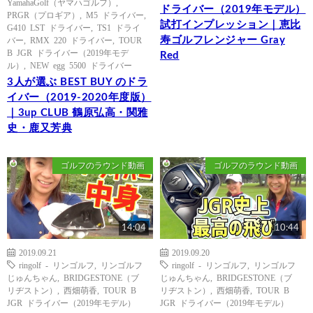
YamahaGolf（ヤマハゴルフ）
,
ドライバー（2019年モデル）
PRGR（プロギア）
,
M5 ドライバー
,
試打インプレッション｜恵比
G410 LST ドライバー
,
TS1 ドライ
寿ゴルフレンジャー Gray
バー
,
RMX 220 ドライバー
,
TOUR
B JGR ドライバー（2019年モデ
Red
ル）
,
NEW egg 5500 ドライバー
3人が選ぶ BEST BUY のドラ
イバー（2019-2020年度版）
｜3up CLUB 鶴原弘高・関雅
史・鹿又芳典
ゴルフのラウンド動画
ゴルフのラウンド動画
14:04
10:44
2019.09.21
2019.09.20
ringolf - リンゴルフ
,
リンゴルフ
ringolf - リンゴルフ
,
リンゴルフ
じゅんちゃん
,
BRIDGESTONE（ブ
じゅんちゃん
,
BRIDGESTONE（ブ
リヂストン）
,
西畑萌香
,
TOUR B
リヂストン）
,
西畑萌香
,
TOUR B
JGR ドライバー（2019年モデル）
JGR ドライバー（2019年モデル）