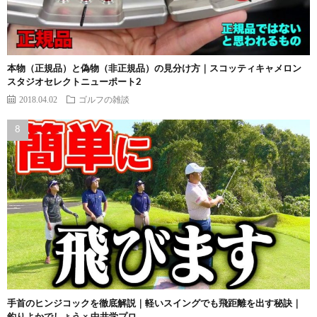
本物（正規品）と偽物（非正規品）の見分け方｜スコッティキャメロン
スタジオセレクトニューポート2
2018.04.02
ゴルフの雑談
手首のヒンジコックを徹底解説｜軽いスイングでも飛距離を出す秘訣｜