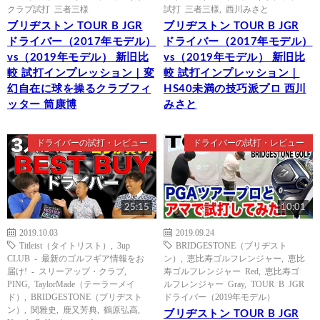
クラブ試打 三者三様
試打 三者三様
,
西川みさと
ブリヂストン TOUR B JGR
ブリヂストン TOUR B JGR
ドライバー（2017年モデル）
ドライバー（2017年モデル）
vs（2019年モデル） 新旧比
vs（2019年モデル） 新旧比
較 試打インプレッション｜変
較 試打インプレッション｜
幻自在に球を操るクラブフィ
HS40未満の技巧派プロ 西川
ッター 筒康博
みさと
ドライバーの試打・レビュー
ドライバーの試打・レビュー
25:15
10:01
2019.10.03
2019.09.24
Titleist（タイトリスト）
,
3up
BRIDGESTONE（ブリヂスト
CLUB - 最新のゴルフギア情報をお
ン）
,
恵比寿ゴルフレンジャー
,
恵比
届け! - スリーアップ・クラブ
,
寿ゴルフレンジャー Red
,
恵比寿ゴ
PING
,
TaylorMade（テーラーメイ
ルフレンジャー Gray
,
TOUR B JGR
ド）
,
BRIDGESTONE（ブリヂスト
ドライバー（2019年モデル）
ン）
,
関雅史
,
鹿又芳典
,
鶴原弘高
,
ブリヂストン TOUR B JGR