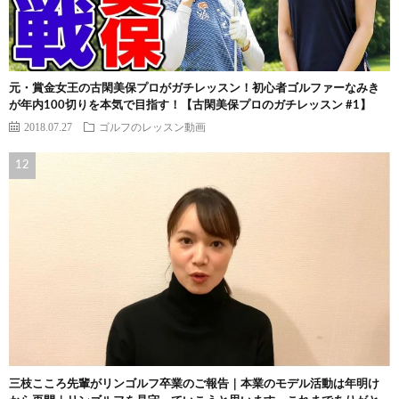
元・賞金女王の古閑美保プロがガチレッスン！初心者ゴルファーなみき
が年内100切りを本気で目指す！【古閑美保プロのガチレッスン #1】
2018.07.27
ゴルフのレッスン動画
三枝こころ先輩がリンゴルフ卒業のご報告｜本業のモデル活動は年明け