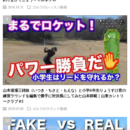
釣りよかでしょう × 中井学プロ
2018.10.31
ゴルフのレッスン動画
山本道場三姉妹（いつき・ちさと・もえな）と小学6年生りょうすけ君の
練習ラウンドを編集で勝手に対決風にしてみた山本師範｜山東カントリ
ークラブ #3
2019.03.06
ゴルフのラウンド動画