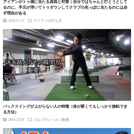
アイアンがトゥ側に当たる原因と対策｜自分ではちゃんと打とうとして
るのに、手元が浮いてトゥダウンしてクラブの先っぽに当たるのには必
ず理由がある
2018.11.27
アイアンの打ち方
バックスイングが上がらない人の特徴（体が硬くてもしっかり捻転でき
る方法）
2016.12.03
ゴルフのレッスン動画