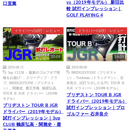
vs（2019年モデル） 新旧比
口宜篤
較 試打インプレッション｜
GOLF PLAYING 4
ドライバーの試打・レビュー
ドライバーの試打・レビュー
30:09
14:35
2019.08.15
2019.08.06
3up CLUB - 最新のゴルフギア情
BRIDGESTONE（ブリヂスト
報をお届け! - スリーアップ・クラ
ン）
,
Trackman（トラックマン）
,
石
ブ
,
BRIDGESTONE（ブリヂスト
井良介
,
試打ラボしだるTV
,
TOUR B
ン）
,
関雅史
,
鹿又芳典
,
鶴原弘高
,
JGR ドライバー（2019年モデル）
TOUR B JGR ドライバー（2019年
ブリヂストン TOUR B JGR
モデル）
ドライバー（2019年モデル）
ブリヂストン TOUR B JGR
試打インプレッション｜プロ
ドライバー（2019年モデル）
ゴルファー 石井良介
試打インプレッション｜3up
CLUB 鶴原弘高・関雅史・鹿