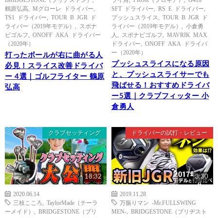
鶴原弘高
,
Mグローレ ドライバー
,
SFT ドライバー
,
RS E ドライバー
,
TS1 ドライバー
,
TOUR B JGR ド
プッシュスライス
,
TOUR B JGR ド
ライバー（2019年モデル）
,
スポナ
ライバー（2019年モデル）
,
小倉勇
ビゴルフ
,
ONOFF AKA ドライバー
人
,
スポナビゴルフ
,
MAVRIK MAX
（2020年）
ドライバー
,
ONOFF AKA ドライバ
ー（2020年）
打ったボールが右に曲がる人
プッシュスライスになる原因
必見！スライス改善ドライバ
と、プッシュスライサーでも
ー 4選｜ゴルフライター 鶴原
飛ばせる！おすすめドライバ
弘高
ー5選｜クラブフィッター 小
倉勇人
クラブセッティング
ドライバーの試打・レビュー
18:32
3:30
2020.06.14
2019.11.28
三枝こころ
,
TaylorMade（テーラ
万振りマン -Mr.FULLSWING
ーメイド）
,
BRIDGESTONE（ブリ
MEN-
,
BRIDGESTONE（ブリヂスト