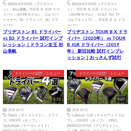
BRIDGESTONE（ブリヂスト
BRIDGESTONE（ブリヂスト
ン）
,
杉山美帆
,
TOUR B JGR ドラ
ン）
,
TOUR B JGR ドライバー
イバー（2019年モデル）
,
ゴルフパ
（2019年モデル）
,
GOLF Net TV -
ートナー
,
B1 ドライバー
,
B2 ドラ
ゴルフネットTV -
,
TOUR B X ドラ
イバー
イバー
ブリヂストン B1 ドライバー
ブリヂストン TOUR B X ドラ
vs B2 ドライバー 試打インプ
イバー（2020年） vs TOUR
レッション｜ドラコン女王 杉
B JGR ドライバー（2019
山美帆
年） 新旧比較 試打インプレ
ッション｜おっさんず試打
ドライバーの試打・レビュー
ドライバーの試打・レビュー
5:31
9:07
2020.10.15
2020.10.12
Titleist（タイトリスト）
,
スライ
Callaway Golf（キャロウェイゴル
ス
,
ONOFF（オノフ）
,
フ）
,
ONOFF（オノフ）
,
PING
,
TaylorMade（テーラーメイド）
,
BRIDGESTONE（ブリヂストン）
,
BRIDGESTONE（ブリヂストン）
,
ライ角
,
PRGR（プロギア）
,
G410