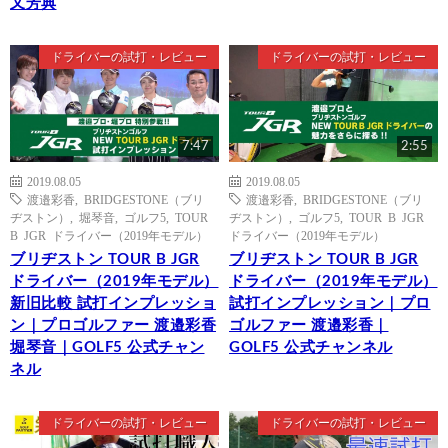
又芳典
ドライバーの試打・レビュー
ドライバーの試打・レビュー
7:47
2:55
2019.08.05
2019.08.05
渡邉彩香
,
BRIDGESTONE（ブリ
渡邉彩香
,
BRIDGESTONE（ブリ
ヂストン）
,
堀琴音
,
ゴルフ5
,
TOUR
ヂストン）
,
ゴルフ5
,
TOUR B JGR
B JGR ドライバー（2019年モデル）
ドライバー（2019年モデル）
ブリヂストン TOUR B JGR
ブリヂストン TOUR B JGR
ドライバー（2019年モデル）
ドライバー（2019年モデル）
新旧比較 試打インプレッショ
試打インプレッション｜プロ
ン｜プロゴルファー 渡邉彩香
ゴルファー 渡邉彩香｜
堀琴音｜GOLF5 公式チャン
GOLF5 公式チャンネル
ネル
ドライバーの試打・レビュー
ドライバーの試打・レビュー