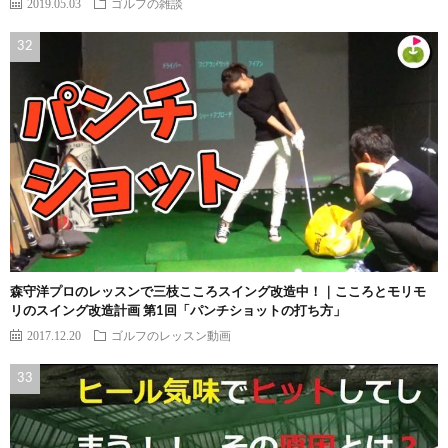
2019.05.03
ゴルフの雑談
森守洋プロのレッスンで三枝こころスイング改造中！｜こころとモリモ
リのスイング改造計画 第1回「パンチショットの打ち方」
2017.12.20
ゴルフのレッスン動画