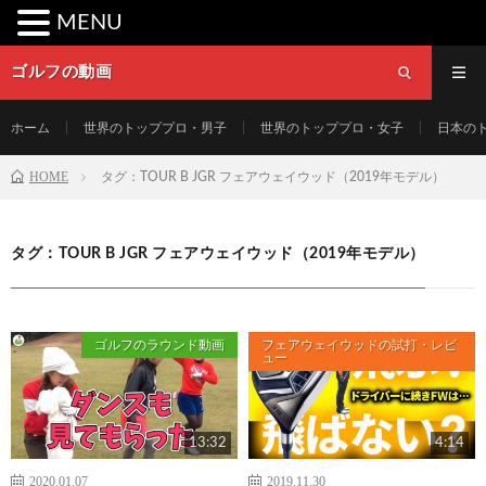
MENU
ゴルフの動画
ホーム
世界のトッププロ・男子
世界のトッププロ・女子
日本の
HOME
タグ：TOUR B JGR フェアウェイウッド（2019年モデル）
タグ：TOUR B JGR フェアウェイウッド（2019年モデル）
ゴルフのラウンド動画
フェアウェイウッドの試打・レビ
ュー
13:32
4:14
2020.01.07
2019.11.30