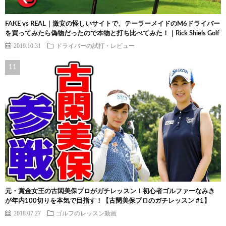
FAKE vs REAL｜激安の怪しいサイトで、テーラーメイドのM6ドライバー
を買ってみたら偽物だったので本物と打ち比べてみた！｜Rick Shiels Golf
2019.10.31
ドライバーの試打・レビュー
元・賞金女王の古閑美保プロがガチレッスン！初心者ゴルファーなみき
が年内100切りを本気で目指す！【古閑美保プロのガチレッスン #1】
2018.07.27
ゴルフのレッスン動画