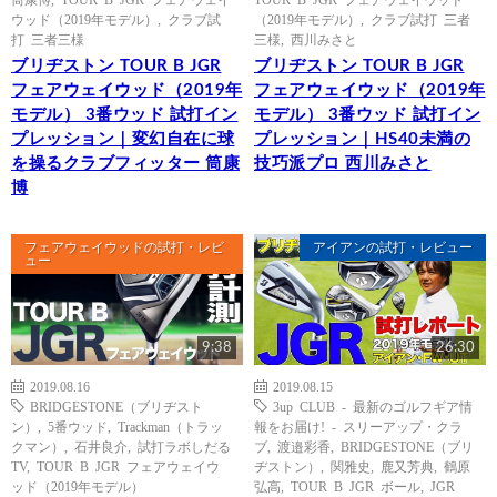
ウッド（2019年モデル）
,
クラブ試
（2019年モデル）
,
クラブ試打 三者
打 三者三様
三様
,
西川みさと
ブリヂストン TOUR B JGR
ブリヂストン TOUR B JGR
フェアウェイウッド（2019年
フェアウェイウッド（2019年
モデル） 3番ウッド 試打イン
モデル） 3番ウッド 試打イン
プレッション｜変幻自在に球
プレッション｜HS40未満の
を操るクラブフィッター 筒康
技巧派プロ 西川みさと
博
フェアウェイウッドの試打・レビ
アイアンの試打・レビュー
ュー
9:38
26:30
2019.08.16
2019.08.15
BRIDGESTONE（ブリヂスト
3up CLUB - 最新のゴルフギア情
ン）
,
5番ウッド
,
Trackman（トラッ
報をお届け! - スリーアップ・クラ
クマン）
,
石井良介
,
試打ラボしだる
ブ
,
渡邉彩香
,
BRIDGESTONE（ブリ
TV
,
TOUR B JGR フェアウェイウ
ヂストン）
,
関雅史
,
鹿又芳典
,
鶴原
ッド（2019年モデル）
弘高
,
TOUR B JGR ボール
,
JGR