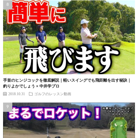
手首のヒンジコックを徹底解説｜軽いスイングでも飛距離を出す秘訣｜
釣りよかでしょう × 中井学プロ
2018.10.31
ゴルフのレッスン動画