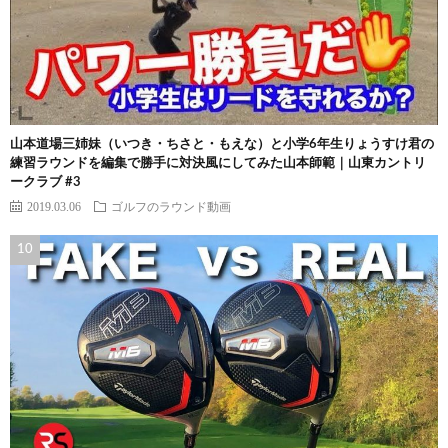
山本道場三姉妹（いつき・ちさと・もえな）と小学6年生りょうすけ君の
練習ラウンドを編集で勝手に対決風にしてみた山本師範｜山東カントリ
ークラブ #3
2019.03.06
ゴルフのラウンド動画