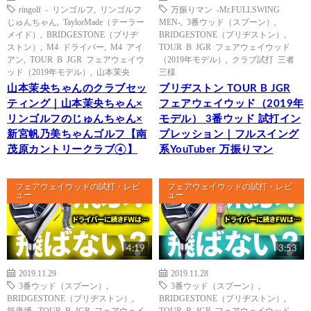
ringolf - リンゴルフ
,
リンゴルフ
万振りマン -Mr.FULLSWING
じゅんちゃん
,
TaylorMade（テーラー
MEN-
,
3番ウッド（スプーン）
,
メイド）
,
BRIDGESTONE（ブリヂ
BRIDGESTONE（ブリヂストン）
,
ストン）
,
M4 ドライバー
,
M4 アイ
TOUR B JGR フェアウェイウッド
アン
,
TOUR B JGR フェアウェイウ
（2019年モデル）
,
クラブ試打 三者
ッド（2019年モデル）
,
山本茉央
三様
山本茉央ちゃんのクラブセッ
ブリヂストン TOUR B JGR
ティング｜山本茉央ちゃん×
フェアウェイウッド（2019年
リンゴルフのじゅんちゃん×
モデル） 3番ウッド 試打イン
新宮帆乃美ちゃんゴルフ【南
プレッション｜フルスイング
茂原カントリークラブ④】
系YouTuber 万振りマン
フェアウェイウッドの試打・レビ
フェアウェイウッドの試打・レビ
ュー
ュー
4:19
3:53
2019.11.29
2019.11.28
3番ウッド（スプーン）
,
3番ウッド（スプーン）
,
BRIDGESTONE（ブリヂストン）
,
BRIDGESTONE（ブリヂストン）
,
筒康博
,
TOUR B JGR フェアウェイ
TOUR B JGR フェアウェイウッド