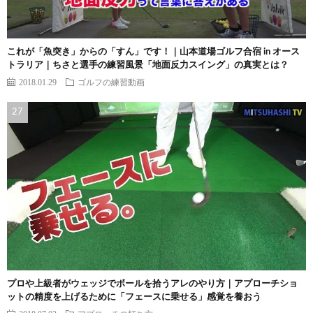
これが「魚突き」からの「すん」です！｜山本道場ゴルフ合宿 in オース
トラリア｜ちさと選手の練習風景「地面反力スイング」の真実とは？
2018.01.29
ゴルフの練習動画
プロや上級者がウェッジでボールを拾うアレのやり方｜アプローチショ
ットの精度を上げるために「フェースに乗せる」感覚を養おう