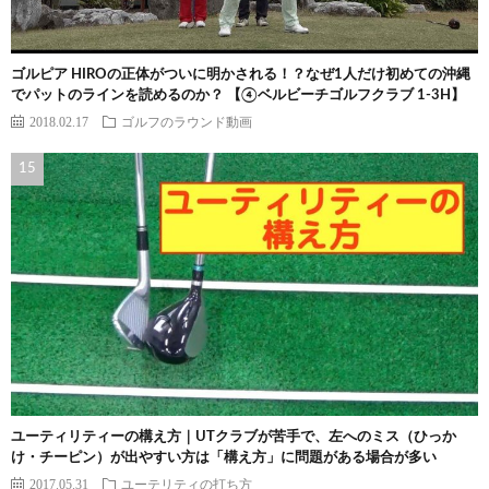
ゴルピア HIROの正体がついに明かされる！？なぜ1人だけ初めての沖縄
でパットのラインを読めるのか？ 【④ベルビーチゴルフクラブ 1-3H】
2018.02.17
ゴルフのラウンド動画
ユーティリティーの構え方｜UTクラブが苦手で、左へのミス（ひっか
け・チーピン）が出やすい方は「構え方」に問題がある場合が多い
2017.05.31
ユーテリティの打ち方