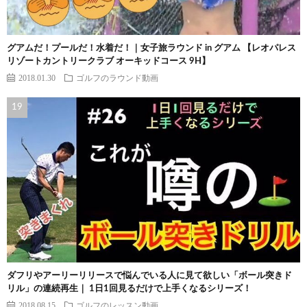
グアムだ！プールだ！水着だ！｜女子旅ラウンド in グアム 【レオパレス
リゾートカントリークラブ オーキッドコース 9H】
2018.01.30
ゴルフのラウンド動画
ダフリやアーリーリリースで悩んでいる人に見て欲しい「ボール突きド
リル」の連続再生｜ 1日1回見るだけで上手くなるシリーズ！
2018.08.15
ゴルフのレッスン動画