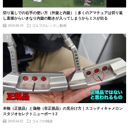
切り返しでの右手の使い方（外旋と内旋）｜多くのアマチュアは切り返
し直後からいきなり内旋の動きが入ってしまうからミスが出る
2018.06.19
ゴルフのレッスン動画
本物（正規品）と偽物（非正規品）の見分け方｜スコッティキャメロン
スタジオセレクトニューポート2
2018.04.02
ゴルフの雑談